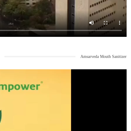
Amsarveda Mouth Sanitizer