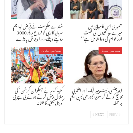
’’میری اس کامیابی میں
شندے حکومت نے قرض لیا ہم
میرےساتھیوں کی محنت
سرمایہ کاری کو فروغ دیکر 3000
اورعوام کی دعا شامل ہے‘‘
روپئے دینگے۔۔اویناش پانڈے
سیاسی ہلچل
سیاسی ہلچل
ایمرجنسی، نیٹ پیپر لیک اور انتخابی
کنہیا کمار نے ’بھگوان کرشن‘ کی
نتائج کو لے کر سونیا گاندھی کا پی ایم
مثال پیش کرتے ہوئے بی جے پی
پر حملہ
کو بنایا تنقید کا نشانہ
NEXT
PREV