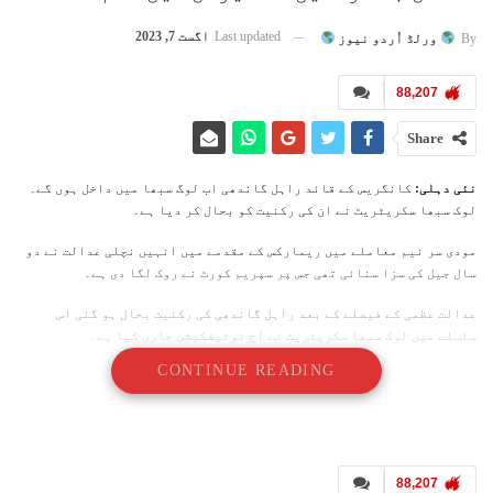
Last updated
اگست 7, 2023
By
ورلڈ اُردو نیوز
88,207
Share
نئی دہلی:
کانگریس کے قائد راہل گاندھی اب لوگ سبھا میں داخل ہوں گے۔
لوک سبھا سکریٹریٹ نے ان کی رکنیت کو بحال کر دیا ہے۔
مودی سر نیم معاملے میں ریمارکس کے مقدمے میں انہیں نچلی عدالت نے دو
سال جیل کی سزا سنائی تھی جس پر سپریم کورٹ نے روک لگا دی ہے۔
عدالت عظمی کے فیصلے کے بعد راہل گاندھی کی رکنیت بحال ہو گئی اس
سلسلے میں لوک سبھا سکریٹریٹ نے آج نوٹیفکیشن جاری کیا ہے۔
CONTINUE READING
راہل گاندھی کی رکنیت بحال ہونے پر دلی 10 جن پت کے قریب کانگرس
کارکنوں کی جانب سے جشن منایا جا رہا ہے۔ واضح رہے کہ اپوزیشن کی جانب
سے حکومت کے خلاف پیش کردہ تحریک عدم اعتماد پر 8 اگست منگل سے لوک سبھا
میں بحث ہونے والی ہے۔
88,207
امکان ہے کہ راہل گاندھی مباحث میں حصہ لیں گے۔