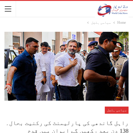
Home
سیاسی ہلچل
سیاسی ہلچل
راہل گاندھی کی پارلیمنٹ کی رکنیت بحال۔
138 دن بعد رکھیں گے ایوان میں قدم