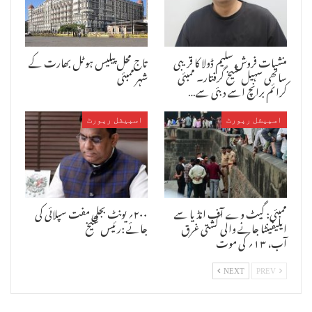
منشیات فروش سلیم ڈولا کا قریبی
تاج محل پیلیس ہوٹل بھارت کے
ساتھی سہیل شیخ گرفتار۔ ممبئی
شہر ممبئی
کرائم برانچ اسے دبئی سے…
اسپیشل رپورٹ
اسپیشل رپورٹ
ممبئی: گیٹ وے آف انڈیا سے
۲۰۰؍ یونٹ بجلی مفت سپلائی کی
ایلیفینٹا جانے والی کشتی غرق
جائے :رئیس شیخ
آب، ۱۳؍ کی موت
NEXT
PREV