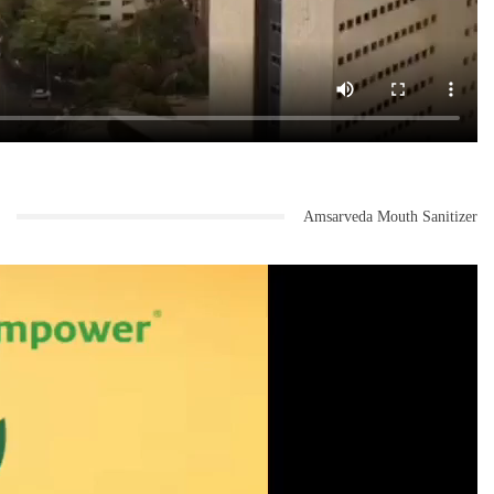
Amsarveda Mouth Sanitizer