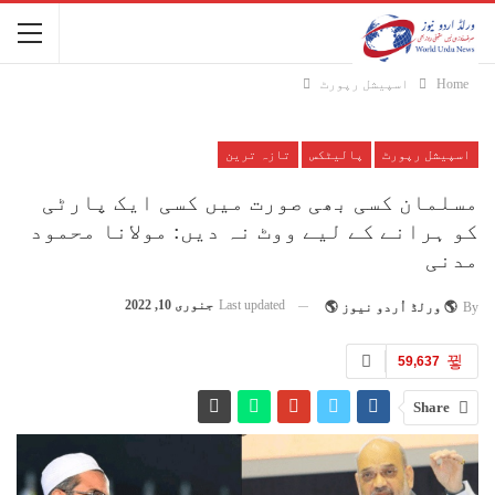
Home
اسپیشل رپورٹ
اسپیشل رپورٹ
پالیٹکس
تازہ ترین
مسلمان کسی بھی صورت میں کسی ایک پارٹی
کو ہرانے کے لیے ووٹ نہ دیں: مولانا محمود
مدنی
Last updated
جنوری 10, 2022
By
🌎 ورلڈ اُردو نیوز 🌎
59,637
Share