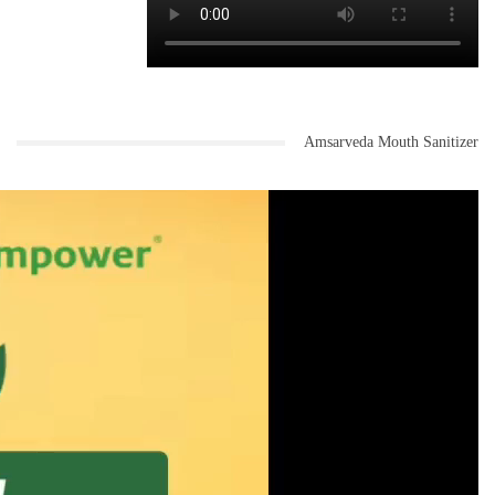
Amsarveda Mouth Sanitizer