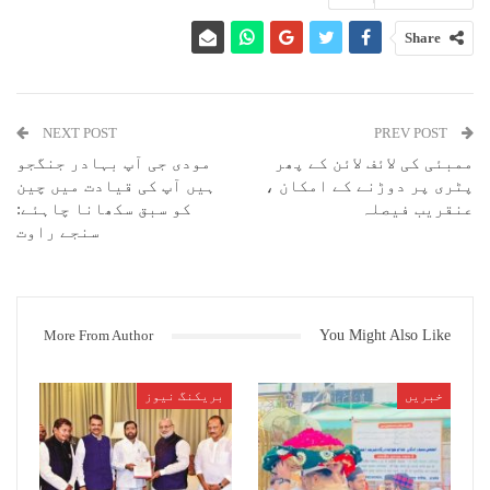
ممبئی: بالی ووڈ اداکار سشانت سنگھ راجپوت نے اتوار کے روز ممبئی کے
باندرہ میں واقع اپنی رہائش گاہ پر پھانسی لگا کر خودکشی کرلی۔ سشانت
Share
کی خود کشی کی وجہ ابھی تک سمجھ نہیں آ سکی ہے۔ سشانت کے اچانک چلے
جانے سے ہر کوئی محو حیرت ہے ۔ ممبئی پولیس کمشنر پرم بیر سنگھ کو
اطلاع ملی کہ دو بجے کے قریب سشانت سنگھ نے خودکشی کی ہے۔اس کے بعد وہ
ڈی سی پی ابھیشیک تریموکے اور باندرہ پولیس اسٹیشن کے دیگر اہلکاروں
کے ساتھ سشانت سنگھ راجپوت کے گھر گئے۔
NEXT POST
PREV POST
ممبئی کی لائف لائن کے پھر
مودی جی آپ بہادر جنگجو
جس وقت پولیس جائے حادثہ پہنچی وہاں سشانت کی بہن اور تین دیگر افراد
پٹری پر دوڑنے کے امکان ،
ہیں آپ کی قیادت میں چین
وہاں موجود تھے ۔سشانت سنگھ راجپوت کی لاش ان لوگوں نے ہی نیچے اتارا
عنقریب فیصلہ
کو سبق سکھانا چاہئے:
تھا۔ پولیس نے سشانت کی لاش قبضے میں لے کر مزید تفتیش کے لئے بغرض پوسٹ
سنجے راوت
مارٹم اسپتال بھیجتے ہوئے معاملے کی تحقیقات شروع کردی ہے ۔سشانت
سنگھ کے باورچی ،کریٹیو مینیجر اور منیجرکے بیانات درج کئے جارہے ہیں
۔پولیس نے بتایا کہ ابھی تک سشانت خودکشی معاملے میں کوئی مشتبہ شخص
نہیں ملا ہے۔
More From Author
You Might Also Like
سشانت سنگھ راجپوت کے کریئٹو منیجر نے پولیس کو بتایا کہ سشانت پچھلے
کچھ دنوں سے افسردگی اور مایوسی کا شکار تھااس کے باوجود وہ نہ تو
اسپتال گیا اور نہ ہی اس نے کسی طرح کی دوا لی ۔ لاک ڈاؤن کی وجہ سے
خبریں
بریکنگ نیوز
کریئٹو منیجر اور منیجر سشانت کے ہی اپارٹمنٹ میں رہ رہے ہیں۔
پولیس نے سشانت کا فون قبضہ میں لے لیا ہے۔ مگر فون کوڈ لاک کی وجہ سے
نہیں کھولا جاسکا۔ پولیس نے بتایا کہ سوشانت کا فون کھلنے کے بعد کئی