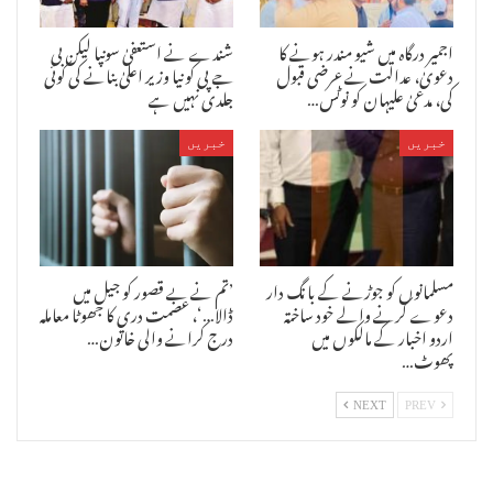
اہم راز سامنے آسکتے ہیں ۔ذرائع کے مطابق پولیس سشانت کے دوستوں سے
بھی تفتیش کر سکتی ہے ۔
اجمیر درگاہ میں شیو مندر ہونے کا
شندے نے استعفیٰ سونپا لیکن بی
دعویٰ، عدالت نے عرضی قبول
جے پی کو نیا وزیر اعلیٰ بنانے کی کوئی
کی، مدعیٰ علیہان کو نوٹس…
جلدی نہیں ہے
خبریں
خبریں
مسلمانوں کو جوڑنے کے بانگ دار
’تم نے بے قصور کو جیل میں
دعوے کرنے والے خود ساختہ
ڈالا…‘، عصمت دری کا جھوٹا معاملہ
اردو اخبار کے مالکوں میں
درج کرانے والی خاتون…
پھوٹ…
NEXT
PREV