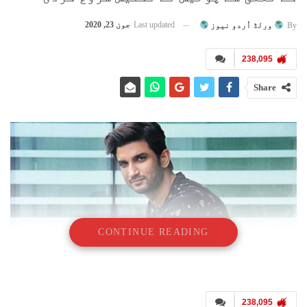
Last updated
جون 23, 2020
By
ورلڈ اُردو نیوز
238,095
Share
CONTINUE READING
238,095