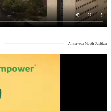
Amsarveda Mouth Sanitizer