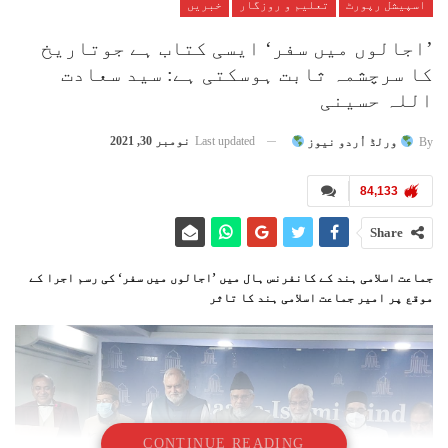
اسپیشل رپورٹ
تعلیم و روزگار
خبریں
’اجالوں میں سفر‘ ایسی کتاب ہے جوتاریخ
کا سرچشمہ ثابت ہوسکتی ہے: سید سعادت
اللہ حسینی
Last updated
نومبر 30, 2021
By
ورلڈ اُردو نیوز
84,133
Share
جماعت اسلامی ہند کے کانفرنس ہال میں ’اجالوں میں سفر‘ کی رسم اجرا کے
موقع پر امیر جماعت اسلامی ہند کا تاثر
CONTINUE READING