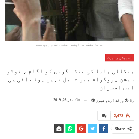
بابا بنگالی اپنے اصلی رنگ و روپ میں
اسپیشل رپورٹ
بنگالی بابا کی غنڈہ گردی کو لگام ، فوٹو
سیشن پروگرام میں شامل نہیں ہوئے آئی پی
ایس افسران
On
مئی 26, 2019
By
🌎 ورلڈ اُردو نیوز 🌎
2,473
Share