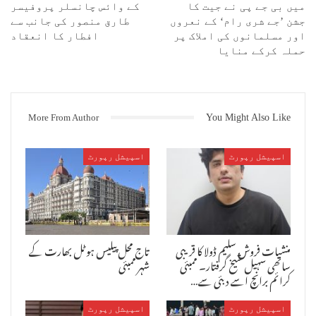
میں بی جے پی نے جیت کا
کے وائس چانسلر پروفیسر
کے ساتھ بابا بنگالی فوٹو کھینچواکر عوام میں اپنے اثر و رسوخ کی
جشن ’جے شری رام‘ کے نعروں
طارق منصور کی جانب سے
تشہیر کرکے مقامی پولس اسٹیشنوں میں اپنی دھاک جماکر لوگوں کو پریشان
اور مسلمانوں کی املاک پر
افطار کا انعقاد
کرتا تھا ۔
حملہ کرکے منایا
اسی فوٹو سیشن کا زور دکھا کر اس نے مرحوم معین الدین اجمیری پر مختلف
پولس اسٹیشنوں میں ایف آئی آر کوا کر انہیں پریشان کیا تھا ۔ اس کے بعد
اس نے صحافی شاہد انصاری پر بھی مختلف پولس اسٹیشنوں میں ایف آئی آر
کرواکے پریشان کرنے کی کوشش کی لیکن اس کی یہ کوشش ناکام ہوگئی کیوں
More From Author
You Might Also Like
کہ شاہد انصاری کے ساتھ تقریبا پچیس سے زائد صحافیوں نے اظہار یکجہتی
کرتے ہوئے وزیر اعلیٰ دیویندر فڑنویس سے ملاقات کرکے بابابنگالی اور اس
کے سیاہ کارناموں سے انہیں آگاہ ۔ تب پولس اسٹیشنوں نے بابا بنگالی کے
اسپیشل رپورٹ
اسپیشل رپورٹ
ایما پر ایف آئی آر درج کرنا بند کردیا ۔
اس بار کے پروگرام میں وہ آئی پی ایس افسران جو کبھی بابا بنگالی کے
آشرم میں جاتے انہوں نے بالغ نظری کا ثبوت دیتے ہوئے نہ تو آشرم میں
گئے اور نا ہی اس کے پروگرام میں شامل ہوئے ۔ ظاہر سی بات ہے کہ اس کے
بعد بابا بنگالی کی ہر جگہ تھو تھو ہو رہی ہے ۔ کئی لوگوں کا کہنا ہے کہ
منشیات فروش سلیم ڈولا کا قریبی
تاج محل پیلیس ہوٹل بھارت کے
اس کا غلبہ اور اس کی غنڈہ گردی دونوں کا خاتمہ ہوچکا ہے ۔ یہی سبب ہے
ساتھی سہیل شیخ گرفتار۔ ممبئی
شہر ممبئی
کہ اب اس کو کوئی باہوبلی نہیں سمجھتا ۔ اس کی غنڈئی کا سورج غروب ہو
کرائم برانچ اسے دبئی سے…
چکا ہے ۔
اسپیشل رپورٹ
اسپیشل رپورٹ