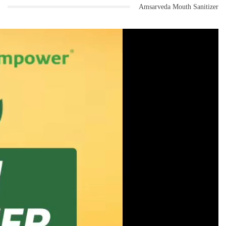
Amsarveda Mouth Sanitizer