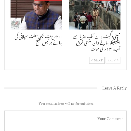
ممبئی: گیٹ وے آف انڈیا سے
۲۰۰؍ یونٹ بجلی مفت سپلائی کی
ایلیفینٹا جانے والی کشتی غرق
جائے :رئیس شیخ
آب، ۱۳؍ کی موت
NEXT
PREV
Leave A Reply
Your email address will not be published.