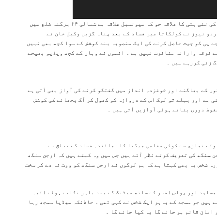
پچھلے ایک ہفتہ سے سیالدہ سے ۳۴ کلو میٹر دور مغربی بنگال کی نئی ہٹی کا علاقہ جو کہ میونسپل علاقہ ہے شمالی ۲۴ پرگنہ ضلع میں
ردو نیوز نے کولکاتا میں فساد کے بعد پناہ گزیں وکیل خان نے
ے پی کو جیت حاصل کرنے کی ایک منصوبہ بند کوشش کے سوا کچھ بھی نہیں
ے فرقہ وارانہ منافرت نہیں ہے ۔ انہوں نے وہاں کے کچھ ویڈیو بھیجے
گ زنی کررہے ہیں ۔
وں کے بھاگنے اور خوفزدہ انداز میں گفتگو کرنے کی آواز بھی آتی ہے
ی ہے اور پہلے تو لوگ اس کے دروازہ کو کھول کر آگ بجھانے کی کوشش
وظ دوری بناتے ہوئی آوازیں آتی ہیں ۔
وئے نمازی سے کوئی مقامی میڈیا کا نمائندہ فساد کے تعلق سے
 سنگھ کی تعریف کرتے نظر آتے ہیں جس میں وہ کہتے ہیں کہ ارجن سنگھ
رہ شخص یہ بھی کہتا ہے کہ ہم لوگوں نے ارجن سنگھ کو ووٹ نہ دے کر سخت
مساجد اور پولس افسر کے ساتھ میٹنگ کے بعد باہر نکلتے ہوئے ائمہ
ے ہیں جو مسجد کے باہر ایک شخص نے کہی تھی ۔ حالانکہ میڈیا سمجھ رہا
 امان قائم ہو جائے گا یا کیا جائے گا ۔