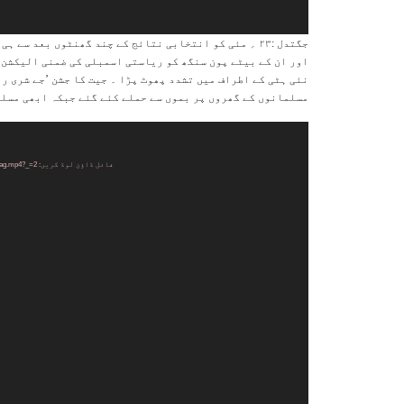
جگتدل :۲۳ ؍ مئی کو انتخابی نتائج کے چند گھنٹوں بعد 
اور ان کے بیٹے پون سنگھ کو ریاستی اسمبلی کی ضمنی الیکشن 
نئی ہٹی کے اطراف میں تشدد پھوٹ پڑا ۔ جیت کا جشن ’جے شری را
مسلمانوں کے گھروں پر بموں سے حملے کئے گئے جبکہ ابھی مسلم
ویڈیو
پلیئر
فائل ڈاؤن لوڈ کریں: https://www.worldurdunews.com/wp-content/uploads/2019/05/Muslim-Ghar-Mein-Aag.mp4?_=2