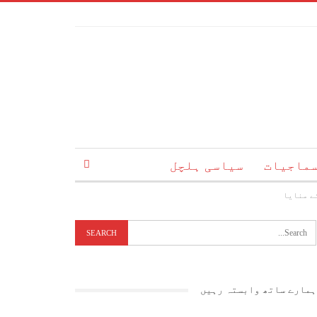
ماجیات
سیاسی ہلچل
ے منایا
ہمارے ساتھ وابستہ رہیں