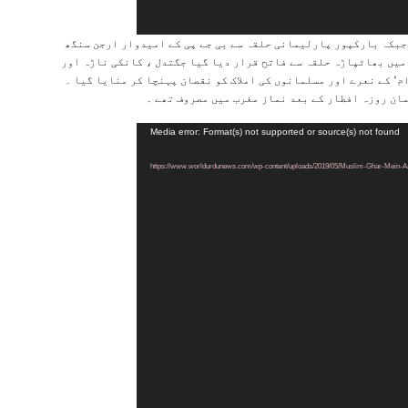
سے ہی جبکہ بارکپور پارلیمانی حلقہ سے بی جے پی کے امیدوار ارجن سنگھ
میں بھاٹپاڑہ حلقہ سے فاتح قرار دیا گیا جگتدل ، کانکی ناڑہ اور
و
م‘ کے نعرے اور مسلمانوں کی املاک کو نقصان پہنچا کر منایا گیا ۔
پ
ان روزہ افطار کے بعد نماز مغرب میں مصروف تھے ۔
Media error: Format(s) not supported or source(s) not found
و
پ