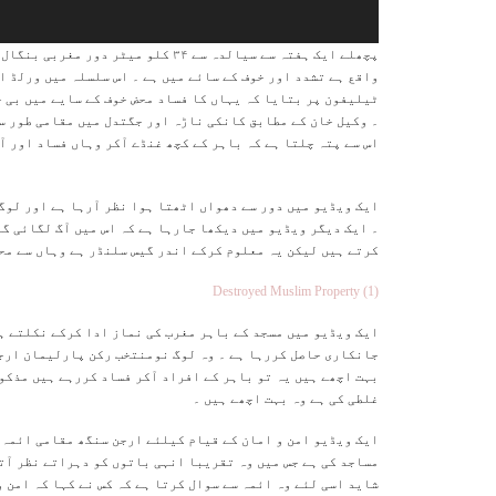
واقع ہے تشدد اور خوف کے سائے میں ہے ۔ اس سلسلہ میں ورلڈ ا
ٹیلیفون پر بتایا کہ یہاں کا فساد محض خوف کے سایے میں بی ج
۔ وکیل خان کے مطابق کانکی ناڑہ اور جگتدل میں مقامی طور س
اس سے پتہ چلتا ہے کہ باہر کے کچھ غنڈے آکر وہاں فساد اور آ
ایک ویڈیو میں دور سے دھواں اٹھتا ہوا نظر آرہا ہے اور لوگ
۔ ایک دیگر ویڈیو میں دیکھا جارہا ہے کہ اس میں آگ لگائی گئ
کرتے ہیں لیکن یہ معلوم کرکے اندر گیس سلنڈر ہے وہاں سے محف
Destroyed Muslim Property (1)
ایک ویڈیو میں مسجد کے باہر مغرب کی نماز ادا کرکے نکلتے ہ
جانکاری حاصل کررہا ہے ۔ وہ لوگ نومنتخب رکن پارلیمان ارجن
بہت اچھے ہیں یہ تو باہر کے افراد آکر فساد کررہے ہیں مذکو
غلطی کی ہے وہ بہت اچھے ہیں ۔
ایک ویڈیو امن و امان کے قیام کیلئے ارجن سنگھ مقامی ائمہ 
مساجد کی ہے جس میں وہ تقریبا انہی باتوں کو دہراتے نظر آت
شاید اسی لئے وہ ائمہ سے سوال کرتا ہے کہ کس نے کہا کہ امن و