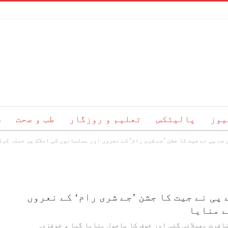
یوز
پالیٹکس
تعلیم و روزگار
طب و صحت
س
ے پی نے جیت کا جشن ’جے شری رام‘ کے نعروں اور مسلمانوں کی املاک پر حملہ کرک
ئم
ہمارے بارے میں
رابطہ
پی نے جیت کا جشن ’جے شری رام‘ کے نعروں
ے منایا
افرت بھیلائی گئی اور خوف کا ماحول بنایا گیا ، خوفزدہ