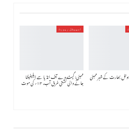
اسپیشل رپورٹ
ہوٹل بھارت کے شہر ممبئی
ممبئی: گیٹ وے آف انڈیا سے ایلیفینٹا
جانے والی کشتی غرق آب، ۱۳؍ کی موت