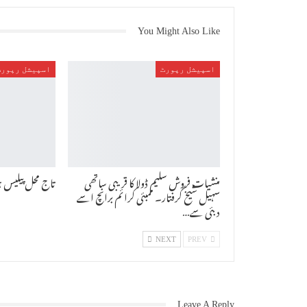
You Might Also Like
اسپیشل رپورٹ
اسپیشل رپورٹ
منشیات فروش سلیم ڈولا کا قریبی ساتھی
تاج محل پیلیس 
سہیل شیخ گرفتار۔ ممبئی کرائم برانچ اسے
دبئی سے…
NEXT
PREV
Leave A Reply