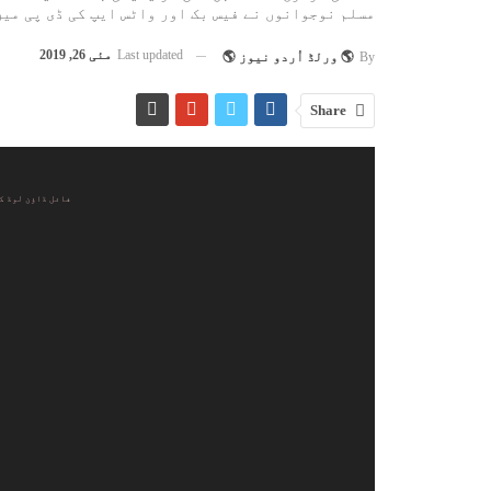
مسلم نوجوانوں نے فیس بک اور واٹس ایپ کی ڈی پی می
Last updated
مئی 26, 2019
By
🌎 ورلڈ اُردو نیوز 🌎
Share
ویڈیو
پلیئر
فائل ڈاؤن لوڈ کریں: news.com/wp-content/uploads/2019/05/Fasad.mp4?_=1