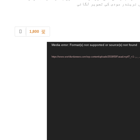
ں نریندر مودی کی تصویر لگائی
1,800
Media error: Format(s) not supported or source(s) not found
https://www.worldurdu
و
پ