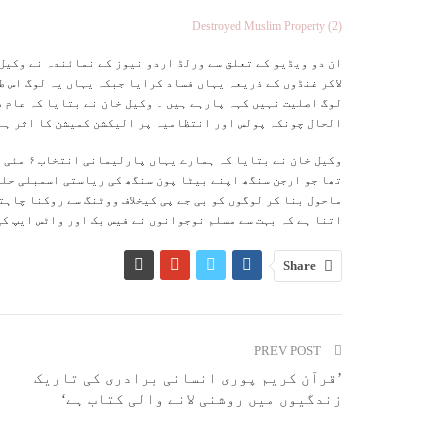
Destroyed Muslim Property (2)
ان دو ویڈیو کے تعلق سے ورلڈ اردو نیوز کے نمائندہ نے وکیل خ
لاکر غنڈوں کے ذریعہ یہاں فساد کرایا جبکہ یہاں یہ لوگ اس طر
لوگ اصلیت نہیں کہہ پارہے ہیں ۔ وکیل خان نے بتایا کہ عام ط
الحال چونکہ پولس اور انتظامیہ پر الیکشن کمیشن کا اثر ہے 
تھا جو ارجن سنگھ اپنے بیٹا پون سنگھ کی ریاستی اسمبلی حلق
ماحول بنا کر لوگوں کو بی جے پی کیخلاف ووٹنگ سے روکنا چاہت
اتنا ہے کہ بہت سے مسلم نوجوانوں نے فیس بک اور واٹس ایپ کی
Share
PREV POST
’قرآن کریم پوری انسانی برادری کی تاریک
زندگیوں میں روشنی لانے والی کتاب ہے‘