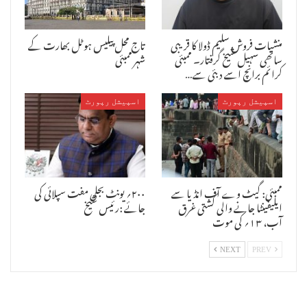
آباد کے نام تبدیل کئے جانے کی حمایت کررہے ہے انہوں نے کہا کہ اورنگ
آباد شہر کا نام تبدیل کرنے میں بھاجپا کی حمایت ہے مئیر اور اور ضلع
پریشد صدر شیوسینا کا ہے دونوں ایوان میں شیوسینا کو نام تبدیلی
منشیات فروش سلیم ڈولا کا قریبی
تاج محل پیلیس ہوٹل بھارت کے
کیلئے قرارداد منظور کرواکر وزیر اعلیٰ کو روانہ کرنی چاہئے جبکہ
ساتھی سہیل شیخ گرفتار۔ ممبئی
شہر ممبئی
انہوں نے شہری ترقی کے کاموں کے موضوعات سے کنارہ کشی کی وزیر اعلیٰ نے
کرائم برانچ اسے دبئی سے…
شہر کی ترقی کیلئے ۴۰۰؍کروڑ روپے کا فنڈ مہیا کیا لیکن شہر میں
ترقیاتی کام نہیں کے برابرہیں ۔کچرا نکاسی کا مسئلہ،پانی
فراہمی،خستہ حال سڑکیں اور روزگار کے وسائل موجود نہیں لیکن حکومت
اسپیشل رپورٹ
اسپیشل رپورٹ
رام مندر،تین طلاق،شہروں کے ہندو نام کرنے کے درپے ہے اور ملک میں
منافرت برپا کرنے پر تلی ہوئی ہے اور اب چار سالہ اقتدار کا عوام جواب
طلب کرنے لگی ہے تو ان کی توجہ ہٹانے کا کام برسراقتدار طبقہ کی طرف سے
کیا جانے لگا ہے اور اس کا پورا پورا فائدہ آئندہ انتخابات میں اٹھایا
جائیگا ۔
ممبئی: گیٹ وے آف انڈیا سے
۲۰۰؍ یونٹ بجلی مفت سپلائی کی
ایلیفینٹا جانے والی کشتی غرق
جائے :رئیس شیخ
آب، ۱۳؍ کی موت
NEXT
PREV