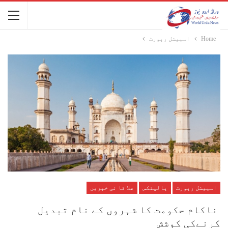
Home
اسپیشل رپورٹ
اسپیشل رپورٹ
پالیٹکس
علا قا ئی خبریں
ناکام حکومت کا شہروں کے نام تبدیل
کرنےکی کوشش