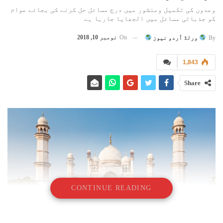
وعدوں کی تکمیل ومنشور میں درج مسائل حل کرنے کی بجائے عوام
کو جذباتی مسائل میں الجھایا جارہا ہے
On
نومبر 10, 2018
By
ورلڈ اُردو نیوز
1,843
Share
CONTINUE READING