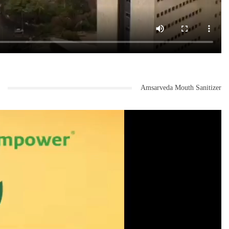
Amsarveda Mouth Sanitizer