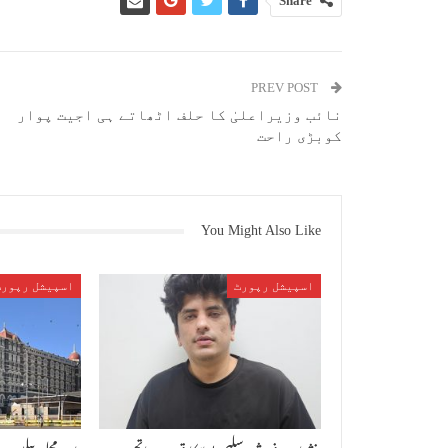
Share
PREV POST
نائب وزیراعلیٰ کا حلف اٹھاتے ہی اجیت پوار
کوبڑی راحت
You Might Also Like
اسپیشل رپورٹ
اسپیشل رپورٹ