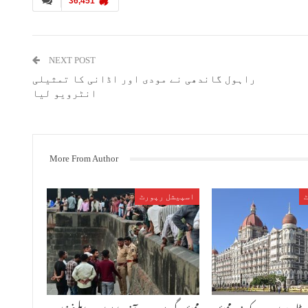
36,451
NEXT POST
راہول گاندھی نے مودی اور اڈانی کا تمثیلی
انٹرویو لیا
More From Author
اسپیشل رپورٹ