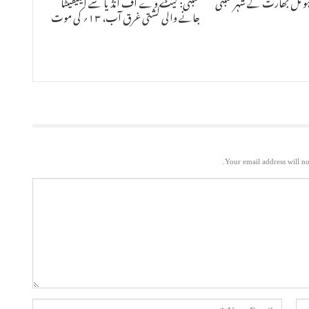
ہوٹل بھارت کے شہر ممبئی
ممبئی: گیٹ وے آف انڈیا سے ایلیفینٹا
جانے والی کشتی غرق آب، ۱۳؍ کی موت
Your email address will no