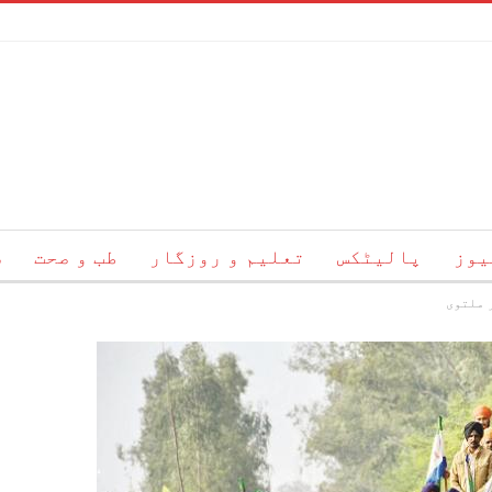
یوز
پالیٹکس
تعلیم و روزگار
طب و صحت
س
 ملتوی