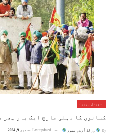
اسپیشل رپورٹ
کسانوں کا دہلی مارچ ایک بار پھر م
Last updated
دسمبر 9, 2024
By
ورلڈ اُردو نیوز