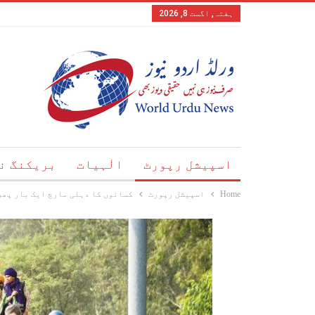
ہفتہ, اگست 8, 2026
اسپیشل رپورٹ
الٰہیات
بریکنگ ن
Home
اسپیشل رپورٹ
کسانوں کا دہلی مارچ ایک بار پھر