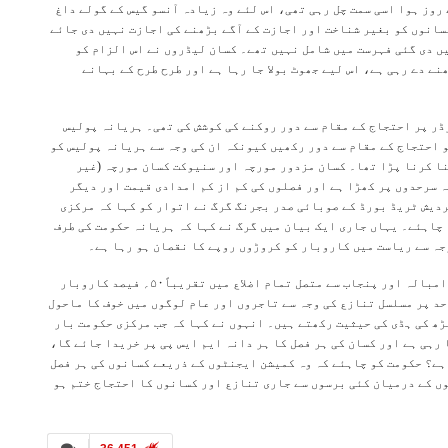
 روز ہوا اسی سمت چل رہی تھی، اس لئے وہ زیادہ آنسو گیس کے گولے داغ
سانوں کو بغیر شناخت اور اجازت کے آگے بڑھنے کی اجازت نہیں دی جائے
ہیں دی گئی فہرست میں شامل نہیں تھے۔ کسان لیڈروں نے اس الزام کو
ے دے رہی ہے، اس لیے جھوٹ بولا جا رہا ہے اور طرح طرح کے بہانے
ر پر احتجاج کے مقام سے دور روکنے کی کوشش کی تھی۔ ہریانہ پولیس
 احتجاج کے مقام سے دور رکھیں کیونکہ ان کی وجہ سے ہریانہ پولیس کو
ا کرنا پڑا تھا۔ کسان مزدور مورچہ اور سنیوکت کسان مورچہ (غیر
 سرحدوں پر کھڑا ہے اور فصلوں کی کم از کم امدادی قیمت اور دیگر
دیش ٹریڈ بورڈ کے صوبائی صدر بجرنگ گرگ نے اتوار کو کہا کہ مرکزی
 چاہئے۔ یہاں جاری ایک بیان میں گرگ نے کہا کہ ہریانہ حکومت کی طرف
جہ سے ریاست میں کاروبار کو کروڑوں روپے کا نقصان ہو رہا ہے۔
انہوں نے کہا کہ سرحدیں ۱۰؍ ماہ سے سیل ہونے کی وجہ سے ضلع امبالہ اور پنجاب سے متصل تمام اضلاع میں تقریباً۵۰؍ فیصد کاروبار
حد پر مسلسل تنازع کی وجہ سے تاجروں اور عام لوگوں میں خوف کا ماحول
ڑھ کی ہڈی کی حیثیت رکھتے ہیں۔ انہوں نے کہا کہ جب مرکزی حکومت بار
 رہی ہے اور کسان کی ہر فصل کا ہر دانہ ایم ایس پی پر خریدا جائے گا،
ہے؟ حکومت کو چاہئے کہ وہ کمیشن ایجنٹوں کے ذریعے کسانوں کی ہر فصل
ں کے درمیان کئی برسوں سے جاری تنازع اور کسانوں کا احتجاج ختم ہو