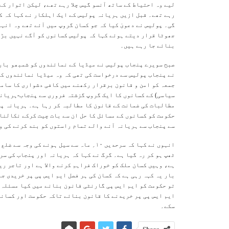
لیے وہ احتیاط کے ساتھ آنسو گیس چلا رہے تھے، لیکن اتوار کے
رہے تھے۔ قبل ازیں ہریانہ پولیس کے ایک اہلکار نے کہا کہ ک
گی۔ پولیس نے دعویٰ کیا کہ جو کسان گروپ میں آئے تھے وہ ان
جھوٹا قرار دیتے ہوئے کہا کہ پولیس کسانوں کو آگے نہیں بڑھن
بنائے جا رہے ہیں۔
صبح سویرے پنجاب پولیس نے میڈیا کے نمائندوں کو شمبھو بارڈ
نے پنجاب پولیس سے درخواست کی تھی کہ وہ میڈیا نمائندوں کو
جمعہ کو امن و قانون برقرار رکھنے میں کافی دشواری کا سامن
سیاسی) کے کسانوں کا ایک گروپ گزشتہ فروری سے پنجاب-ہریانہ
مطالبات کی ضمانت کے قانون کا مطالبہ کر رہا ہے۔ ہریانہ پر
حکومت کو کسانوں کے مسائل کا حل ان سے بات چیت کرکے نکالنا
سے پنجاب سے ہریانہ آنے والے تمام راستوں کو بند کرنے کی و
ٹھپ ہو کر رہ گیا ہے۔ گرگ نے کہا کہ ہریانہ اور پنجاب کی سر
ہے، وہیں کسان ملک کو خوراک فراہم کرنے والا ہے اور تاجر ری
بار یہ کہہ رہی ہے کہ کسان کی ہر فصل ایم ایس پی پر خریدی جا
تو حکومت کو ایم ایس پی گارنٹی قانون بنانے میں کیا مسئلہ 
ایم ایس پی پر خریدنے کا قانون بنائے تاکہ حکومت اور کسانو
سکے۔