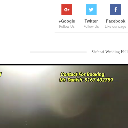
Google+
Twitter
Facebook
Follow Us
Follow Us
Like our page
Shehnai Wedding Hall