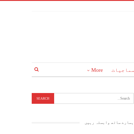
ماجیات
More
ہمارے ساتھ وابستہ رہیں