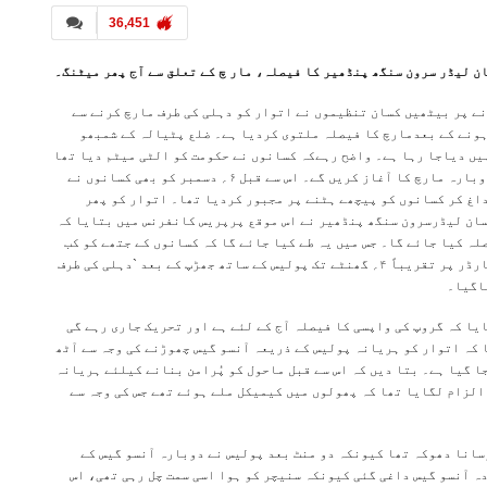
36,451
ن لیڈر سرون سنگھ پنڈھیر کا فیصلہ، مار چ کے تعلق سے آج پھر میٹنگ۔
ے پر بیٹھیں کسان تنظیموں نے اتوار کو دہلی کی طرف مارچ کرنے سے
ہونے کے بعدمارچ کا فیصلہ ملتوی کردیا ہے۔ ضلع پٹیالہ کے شمبھو
یں دیاجا رہا ہے۔ واضح رہےکہ کسانوں نے حکومت کو الٹی میٹم دیا تھا
کہ ان کی وزیر زراعت سے بات کرائی جائے ورنہ وہ ا توار سے دوبارہ مارچ کا آغاز کریں گے۔ اس سے قبل ۶؍ دسمبر کو بھی کسانوں نے
 داغ کر کسانوں کو پیچھے ہٹنے پر مجبور کردیا تھا۔ اتوار کو پھر
سان لیڈرسرون سنگھ پنڈھیر نے اس موقع پرپریس کانفرنس میں بتایا کہ
لہ کیا جائے گا۔ جس میں یہ طے کیا جائے گا کہ کسانوں کے جتھے کو کب
آگے بھیجنا ہے۔ پنجاب اور ہریانہ کی سرحد سے متصل شمبھو بارڈر پر تقریباً ۴؍ گھنٹے تک پولیس کے ساتھ جھڑپ کے بعد `دہلی کی طرف
یاگیا۔
ا کہ گروپ کی واپسی کا فیصلہ آج کے لئے ہے اور تحریک جاری رہے گی
 کہ اتوار کو ہریانہ پولیس کے ذریعہ آنسو گیس چھوڑنے کی وجہ سے آٹھ
جا گیا ہے۔ بتا دیں کہ اس سے قبل ماحول کو پُرامن بنانے کیلئے ہریانہ
الزام لگایا تھا کہ پھولوں میں کیمیکل ملے ہوئے تھے جس کی وجہ سے
سانا دھوکہ تھا کیونکہ دو منٹ بعد پولیس نے دوبارہ آنسو گیس کے
 آنسو گیس داغی گئی کیونکہ سنیچر کو ہوا اسی سمت چل رہی تھی، اس