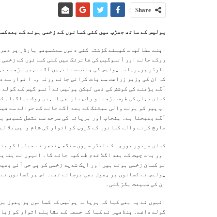
Share
پولیس کے ساتھ جھڑپ میں کئی کسانوں کے زخمی ہونے کے بعدکسا
اپنے مطالبات کیلئے گزشتہ کئی دنوں سےشمبھو بارڈر پر دھرن
روکے جانے اور آنسوگیس کی فائرنگ میں کئی کسانوں کے زخمی 
بارڈر پرہریانہ پولیس کی جانب سے انہیں آگے نہیں بڑھنے نہ
آگے بڑھنے کی کوشش کی تھی لیکن پولیس نے آنسو گیس کے گولے
کسان دہلی کی طرف بڑھے او راس باربھی انہیں روک دیاگیا۔ ک
اب پیر کو ہونے والی میٹنگ کے بعد آگے جانے کے حوالے سے فیص
مارچ کرنے والے کسانوں کے گروپ کو اتوار کی شام واپس بلا ل
کسان مزدور مورچہ کے لیڈر سرون سنگھ پندھر نے میڈیا کو بتای
اور بات چیت کے بعد اگلا قدم طے کیا جائے گا۔ انہوں نے بتایا
نو کسان زخمی ہوئے ہیں اور ایک شدید زخمی کو پی جی آئی بھی
پولیس نے کسانوں پر پھول بھی برسائے تھے۔ اس پر کسانوں نے 
ان کی طبیعت بگڑ گئی۔
انہوں نے یہ بھی کہا کہ ہریانہ پولیس کا کسانوں پر پھول بر
گولے داغے۔ پنڈھیر نے کہا کہ جمعہ کے مقابلے اتوار کو زیادہ