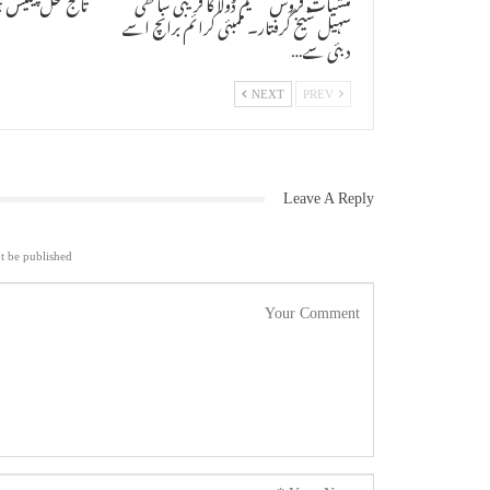
منشیات فروش سلیم ڈولا کا قریبی ساتھی
تاج محل پیلیس 
سہیل شیخ گرفتار۔ ممبئی کرائم برانچ اسے
دبئی سے…
NEXT
PREV
Leave A Reply
t be published.