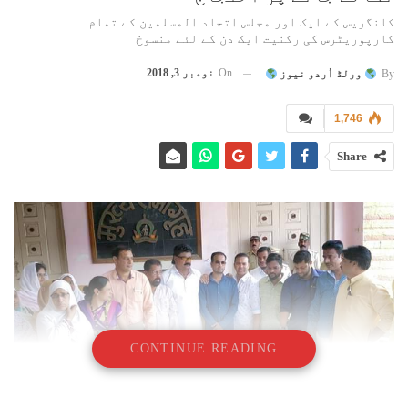
کانگریس کے ایک اور مجلس اتحاد المسلمین کے تمام
کارپوریٹرس کی رکنیت ایک دن کے لئے منسوخ
On
نومبر 3, 2018
By
ورلڈ اُردو نیوز
1,746
Share
CONTINUE READING