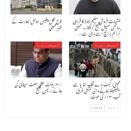
پی کے سرکردہ اراکین نے بھی آواز میں آواز ملائی لیکن اتحاد گروپ قائد
ناصر صدیقی اپوزیشن لیڈر ضمیر احمد قادری کے علاوہ کانگریس کے سینئر
کارپوریٹر افسر خان نے اس کی سخت مخالفت کی۔ناصر صدیقی نے کہا کہ کسی
منشیات فروش سلیم ڈولا کا قریبی
تاج محل پیلیس ہوٹل بھارت کے
بھی کارپوریٹر کو میٹنگ میں آنے سے قانوناً روکا نہیں جاسکتا۔لہذاایم
ساتھی سہیل شیخ گرفتار۔ ممبئی
شہر ممبئی
آئی ایم کارپوریٹر سید متین کو میٹنگ میں بیٹھنے کی اجازت دی جائے۔
کرائم برانچ اسے دبئی سے…
اپوزیشن لیڈر ضمیر احمد قادری نے بھی اس مطالبہ کی پرزور حمایت کی
لیکن میئر بی جے پی اور شیوسینا کے اراکین کی باتوں پر عمل کرتے
اسپیشل رپورٹ
اسپیشل رپورٹ
دکھائی دئیے۔ان کارپوریٹرس کا صرف ایک ہی مطالبہ تھا کہ صرف متین
میٹنگ میں نہ آئے بالآخران کارپوریٹرس کو خوش کرتے ہوئے نند کمار
گھوڑیلے نے سیدعبدالمتین کو میٹنگ میں آنے سے روک دیا۔اس پر کافی دیر
تک سوال جواب اور تکرار جاری رہی ۔ ایم آئی ایم اراکین میئر کے اجلاس تک
پہنچ گئے اور وہ قانون کی دہائی دیتے رہے لیکن شاید میئر من مانی کرنے
پر تلے ہوئے تھے وہ ایم آئی ایم اراکین کی بات کو ماننے سے انکار کرتے
ممبئی: گیٹ وے آف انڈیا سے
۲۰۰؍ یونٹ بجلی مفت سپلائی کی
رہے۔میئر کے ہٹ دھرمی کو دیکھتے ہوئے ایم آئی ایم اراکین میئر کے اجلاس
ایلیفینٹا جانے والی کشتی غرق
جائے :رئیس شیخ
کے پاس دھرنے پر بیٹھ گئے ان کا مطالبہ تھا کہ جب تک کارپوریٹر سید
آب، ۱۳؍ کی موت
متین کومیٹنگ میں نہ آنے دینے کا فیصلہ واپس نہیں لیا جاتا تب تک وہ
دھرنے پر سے نہیں اٹھیں گے۔میئر کارپوریٹرس سمجھا منا کر درمیانی
راستہ تلاش کرنے کے بجائے یہ دھمکی دیتے رہے کہ وہ دھرنے پر سے اٹھ
NEXT
PREV
جائیں ورنہ ان تمام کی رکنیت میٹنگ کے ختم ہونے تک یعنی ایک دن کے لئے
رد کردی جائے گی۔اراکین پر اس دھمکی کا کوئی اثر نہیں دکھائی دیااور
وہ نعرے بازی کرکے اپنا احتجاج درج کرواتے رہے بالآخر میئر نند کمار
گھوڑیلے نے میٹنگ کے اصولوں وضوابط کو بالائے طاق رکھ کاایم آئی ایم کے