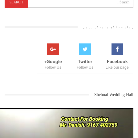
بخوبی جانتا تھا۔اسی طرح پانی کے مسئلے پر بحث ہونی تھی انتظامیہ کی
جانب سے قدیم شہر کے ساتھ متواتر ناانصافی کی جارہی ہے کچھ علاقو ں میں
ایک اور دو دن کے وقفے سے معقول مقدار میں پانی کی سپلائی ہورہی ہے جبکہ
قدیم شہر میں ایک ماہ میں بمشکل چار تا پانچ دن پانی سپلائی کیا جارہا
ہے بیشتر علاقوں میں آلودہ پانی کی سپلائی کی شکایتیں ہیں۔شاہ گنج اور
ہمارے ساتھ وابستہ رہیں
بائجی پورہ ٹانکی کے تحت آنے والے علاقوں میں کم دباؤ سے پانی سپلائی
کیا جارہا ہے اس اہم مسئلہ پر آج بحث ہونا تھی اور وہ کارپوریٹر جو ایک
اور دو دن کے وقفہ سے پانی لے کر شہر کی حق تلفی کررہے ہیں۔ انہیں خوف
تھاکہ آج اس مسئلہ پرگرما گرم بحث کی جاسکتی ہے۔ بی جے پی اور شیوسینا
کے کچھ اراکین اور خود میئر کو اس بات کا بھی خوف تھا کہ ایم آئی ایم
Google+
Twitter
Facebook
گتہ داروں کے بلوں کے مسئلہ کو نہ چھیڑ دیں کیونکہ گتہ داروں کے ۱۰
Follow Us
Follow Us
Like our page
فیصد بل اپنی مرضی سے جاری کرنے کے اختیارات میئر کو دئے جاچکے ہیں۔
ناصر صدیقی نے بتایا کہ جب اس کی تفصیلات طلب کی گئی تو انتظامیہ ایم
آئی ایم اراکین بالخصو ص میونسپل کارپوریشن کے عہدیداران اپوزیشن
لیڈر اور گروپ قائد کو گمراہ کن اور ادھوری معلومات فراہم کی گئی۔
قریبی گتہ داروں کو جو کروڑوں کے بل دئے گئے اس کا ریکارڈ نہیں دیا
Shehnai Wedding Hall
جارہا ہے ٹینڈروں میں دھاندلیاں جاری ہیں۔ ایم آئی ایم کارپوریٹرس کے
بلوں کی فائلیں غائب ہورہی ہیں یہ سارے اہم مسائل تھے جس پر آج بحث
ہونا طئے تھی بحث ہوتی تو یقیناًافسران پر ذمہ داری عائد ہوتی ایسا کچھ
نہ ہو اس کے لئے منظم طریقے پر آج کی میٹنگ کو خود میئر نند
کمارگھوڑیلے نے ہنگامہ خیز بنا کر بدعنوانی کے معاملات پر پردہ ڈالنے
کی کوشش کی ہے۔