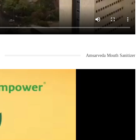
Amsarveda Mouth Sanitizer