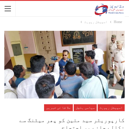
Home
اسپیشل رپورٹ
اسپیشل رپورٹ
سیاسی ہلچل
علا قا ئی خبریں
کارپوریٹر سید متین کو پھر میٹنگ سے
نکالے جانے پر احتجاج