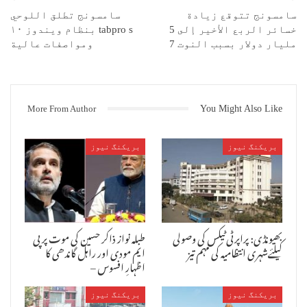
سامسونج تتوقع زيادة
سامسونج تطلق اللوحي
خسائر الربع الأخير إلى 5
tabpro s بنظام ويندوز ۱۰
مليار دولار بسبب النوت 7
ومواصفات عالية
More From Author
You Might Also Like
بریکنگ نیوز
بریکنگ نیوز
بھیونڈی: پراپرٹی ٹیکس کی وصولی
طبلہ نواز ذاکر حسین کی موت پر پی
کیلئےشہری انتظامیہ کی مہم تیز
ایم مودی اور راہل گاندھی کا
اظہارِ افسوس –
بریکنگ نیوز
بریکنگ نیوز