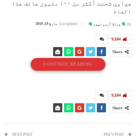
هواوي شحنت أكثر من ۱۰۰ مليون هاتف هذا
العام
Last updated
مارچ 19, 2018
By
ورلڈ اُردو نیوز
5,164
Share
CONTINUE READING
5,164
Share
NEXT POST
PREV POST