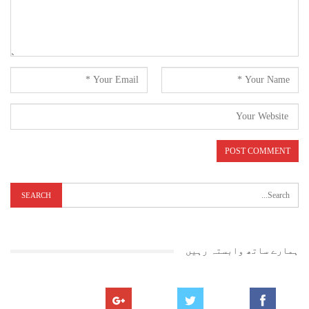
ہمارے ساتھ وابستہ رہیں