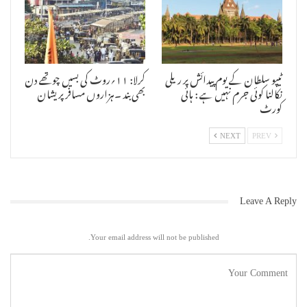
ٹیپو سلطان کے یوم پیدائش پر ریلی
کرلا: ۱۱؍روٹ کی بسیں چوتھے دن
نکالنا کوئی جرم نہیں ہے : ہائی
بھی بند ۔ہزاروں مسافر پریشان
کورٹ
NEXT
PREV
Leave A Reply
Your email address will not be published.