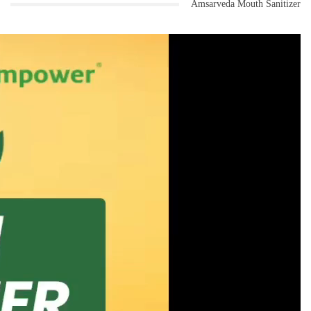
Amsarveda Mouth Sanitizer