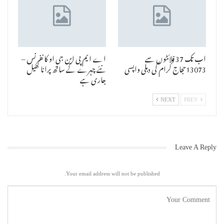
اب تک 37 فلائٹوں سے
اے ایم پی این جی او کانفرنس –
13073حجاج کرام کی دہلی واپسی
نئے چہرے کے ساتھ پرانا کھیل
جاری ہے
NEXT
PREV
Leave A Reply
Your email address will not be published.