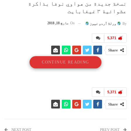
نسخة جديدة من هواوي نوفا بذاكرة
عشوائية ۳ غيغابايت
On
مارچ 18, 2018
By
ورلڈ اُردو نیوز
5,371
Share
CONTINUE READING
5,371
Share
NEXT POST
PREV POST