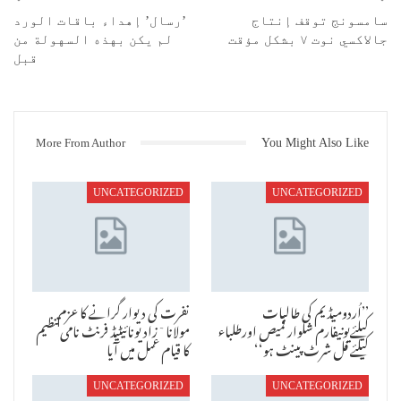
سامسونج توقف إنتاج
’رسال’ إهداء باقات الورد
جالاكسي نوت ۷ بشكل مؤقت
لم يكن بهذه السهولة من
قبل
More From Author
You Might Also Like
UNCATEGORIZED
UNCATEGORIZED
’’اُردومیڈیم کی طالبات
نفرت کی دیوار گرانے کا عزم
کیلئےیونیفارم شلوار قمیص اورطلباء
مولانا ٓزاد یونائیٹیڈ فرنٹ نامی تنظیم
کیلئے فل شرٹ پینٹ ہو‘‘
کا قیام عمل میں آیا
UNCATEGORIZED
UNCATEGORIZED