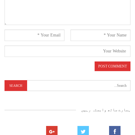
ہمارے ساتھ وابستہ رہیں