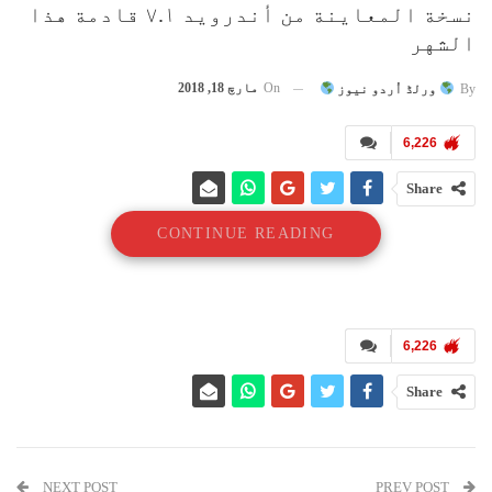
نسخة المعاينة من أندرويد ۷.۱ قادمة هذا
الشهر
On
مارچ 18, 2018
By
ورلڈ اُردو نیوز
6,226
Share
CONTINUE READING
6,226
Share
NEXT POST
PREV POST