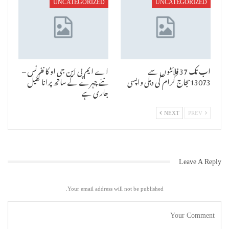
UNCATEGORIZED
UNCATEGORIZED
اب تک 37 فلائٹوں سے
اے ایم پی این جی او کانفرنس –
13073حجاج کرام کی دہلی واپسی
نئے چہرے کے ساتھ پرانا کھیل
جاری ہے
NEXT
PREV
Leave A Reply
Your email address will not be published.