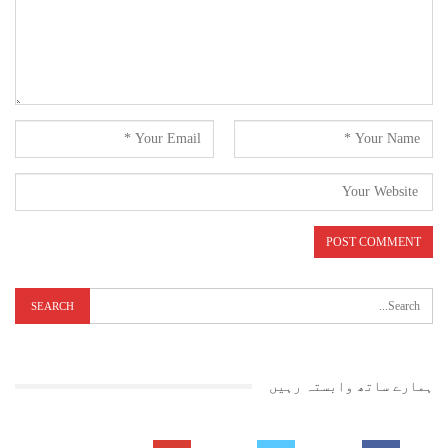
ہمارے ساتھ وابستہ رہیں