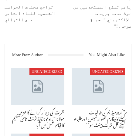
ياهو تمنع المستخدمين من
تراجع شحنات الحواسب
ترك خدمة بريدها
الشخصية للعام الثاني
الإلكتروني “بحيلةٍ
على التوالي
عرجاء!”
More From Author
You Might Also Like
UNCATEGORIZED
UNCATEGORIZED
’’اُردومیڈیم کی طالبات
نفرت کی دیوار گرانے کا عزم
کیلئےیونیفارم شلوار قمیص اورطلباء
مولانا ٓزاد یونائیٹیڈ فرنٹ نامی تنظیم
کیلئے فل شرٹ پینٹ ہو‘‘
کا قیام عمل میں آیا