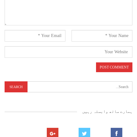
ہمارے ساتھ وابستہ رہیں