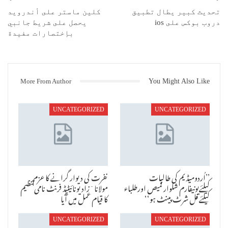
تحديث كبير يطال تطبيق
كلين ماستر على أندرويد
دروب بوكس على ios
يحصل على شريط جانبي
بإختصارات مفيدة
More From Author
You Might Also Like
UNCATEGORIZED
UNCATEGORIZED
’’اُردومیڈیم کی طالبات
نفرت کی دیوار گرانے کا عزم
کیلئےیونیفارم شلوار قمیص اورطلباء
مولانا ٓزاد یونائیٹیڈ فرنٹ نامی تنظیم
کیلئے فل شرٹ پینٹ ہو‘‘
کا قیام عمل میں آیا
UNCATEGORIZED
UNCATEGORIZED