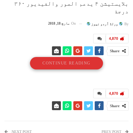
بلايستيشن ۴ يدعم الصور والفيديور ۳۶۰
درجة
On
مارچ 18, 2018
By
ورلڈ اُردو نیوز
4,870
Share
CONTINUE READING
4,870
Share
NEXT POST
PREV POST