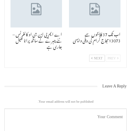
اب تک 37 فلائٹوں سے
اے ایم پی این جی او کانفرنس –
13073حجاج کرام کی دہلی واپسی
نئے چہرے کے ساتھ پرانا کھیل
جاری ہے
NEXT
PREV
Leave A Reply
Your email address will not be published.