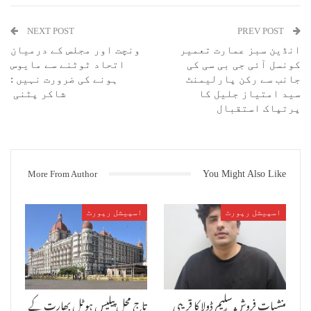
NEXT POST
PREV POST
انڈین سبز عمارت تعمیر
ونچت اور مجلس کے درمیان
کونسل آئی جی بی سی کی
اتحاد ٹوٹنے سے مایوس
جانب سے رکن پارلیمنٹ
ہونے کی ضرورت نہیں :
سید امتیاز جلیل کا
شاکر پٹنی
پرتپاک استقبال
بابا بنگالی اپنے اصلی وضع قطع میں
More From Author
You Might Also Like
ممبئی : آزاد میدان فسادات اور قتل کے ملزم زمین مافیا ، توڑوئے
ناگپاڑہ ، نام نہاد مذہبی شخصیت باہوبلی شری معین اشرف عرف بابا
بنگالی اور اس کے گینگ کو پھر ایکبار اورنگ آباد وقف بورڈ ٹریبونل میں
اسپیشل رپورٹ
اسپیشل رپورٹ
منھ کی کھانی پڑی کیونکہ بنگالی گینگ نے اورنگ آباد وقف ٹریبونل کے
حکم پر ہی انگلی اٹھانے کی کوشش کی تھی ۔ اس کے بعد ٹریبونل کے سامنے
انجمن اسلام کے وکیل ایس ایس قاضی نے ٹریبونل کے سامنے اس کی تفصیل پیش
کی اور انہوں نے ٹریبونل سے بنگالی گینگ کو معافی مانگنے کو کہا ۔ اس
پر ٹریبونل سنجیدگی دکھاتے ہوئے بنگالی گینگ کو تحریری طور پر معافی
منشیات فروش سلیم ڈولا کا قریبی
تاج محل پیلیس ہوٹل بھارت کے
مانگنے پر مجبور کیا ۔ اب اس سلسلے میں بنگالی گینگ کی تھوتھو ہو رہی
ہے اور اب جس اثر و رسوخ کی ڈینگیں مارتا تھا اس میں گھن لگتی نظر آرہا