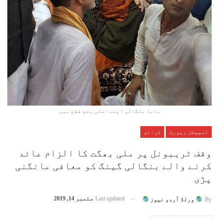
بابا بنگالی اپنے اصلی وضع قطع میں
اسپیشل رپورٹ
کرائم
وقف ٹریبونل پر ملی بھگت کا الزام عائد
کرنے والے بنگالی گینگ کو معافی مانگنی
پڑی
Last updated
ستمبر 14, 2019
By
ورلڈ اُردو نیوز