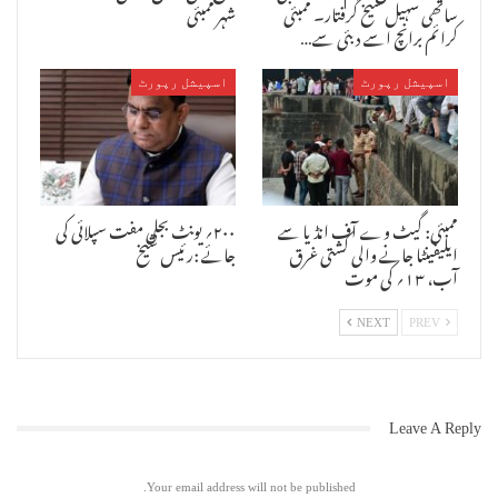
ساتھی سہیل شیخ گرفتار۔ ممبئی
شہر ممبئی
ہے ۔
کرائم برانچ اسے دبئی سے…
یہ معاملہ ۲۹ مارچ ۲۰۱۹ کا ہے جب ٹریبونل نے بنگالی گینگ کے ذریعہ
اسپیشل رپورٹ
اسپیشل رپورٹ
انجمن اسلام کی جگہ جس پر بنگالی نے غیر قانونی طور سے قبضہ کیا ہوا ہے
اس پر اس کے ذریعہ بنائی گئی چینج رپورٹ کو لے کر انجمن اسلام نے وقف
ٹریبونل میں اسے چیلنج کیا تھا اس کے جواب میں وقف ٹریبونل نے بنگالی
کے ذریعہ بنائی گئی چینج رپورٹ کو ہمیشہ کیلئے مسترد کردیا تھا ۔
جیسے ہی بنگالی بابا کے ذریعہ بنائی گئی چینج رپورٹ کو ٹریبونل میں
مسترد کیا بابا بنگالی بوکھلا گیا اور اس نے ہائی کورٹ کا دروازہ
ممبئی: گیٹ وے آف انڈیا سے
۲۰۰؍ یونٹ بجلی مفت سپلائی کی
کھٹکھٹایا اور معالے کی فوری سماعت کی اپیل کی لیکن فوری سماعت کیلئے
ایلیفینٹا جانے والی کشتی غرق
جائے :رئیس شیخ
کورٹ نے وضاحت مانگی جسے پیش کرنے میں ناکامی پر بنگالی گینگ پر
آب، ۱۳؍ کی موت
جرمانہ بھی عائد کیا ، اس طرح سے اسے ہائی کورٹ سے بھی نامرادی اور
مایوسی ملی لیکن وہ ماہی بے آب کی طرح تلملاتا رہا ۔
NEXT
PREV
جیسے ہی ہائی کورٹ کا جرمانہ کا ڈنڈا بنگالی بابا کے سر پر پڑا وہ اگست
ماہ تک پرسکون ہو کر اپنے آشرم کے غار میں بیٹھا رہا لیکن ٹریبونل مٰں
نئے جج کی آمد کے بعد بنگالی بابا پھر سے متحرک ہو گیا اور وہ ادھر
ادھر سے جگاڑ لگانے میں جٹ گیا ۔ وہ چاہتا تھا کہ کسی بھی طرح ٹریبونل
Leave A Reply
کو گمراہ کرکے اپنے حق میں فیصلہ کروالے لیکن اس کی دال نہیں گلی ۔
۱۶ اگست کو بنگالی گینگ نے ٹریبونل مٰں پھر سے معاملے کی سماعت کیلئے
Your email address will not be published.
درخواست دیتے ہوئے ۲۹ مارچ ۲۰۱۹ کے حکمنامے میں تبدیلی کے کہا اس پر