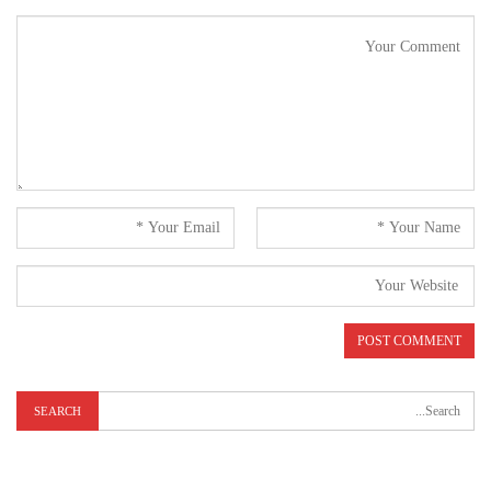
ٹریبونل نے ۱۹ اگست کو انجمن اسلام کو اپنا جواب داخل کرنے کیلئے کہا
جس کے جواب میں انجمن اسلام کے وکیل ایس ایس قاضی نے ٹریبونل کے سامنے
اس بات کی وضاحت کی اور انہوں نے ٹریبونل کے سامنے بابا بنگالی گینگ
کو معافی مانگنے کیلئے کہا ۔ ٹریبونل نے معاملہ کو سنجیدگی سے لیا جس
کے بعد ۲۰ اگست کو بنگالی گینگ کو تحریری طور سے معافی مانگنے کیلئے
مجبور ہونا پڑا اور فوری سماعت کی درخواست کو ٹریبونل نے نظر انداز
کردیا ۔
بنگالی گینگ کے معافی نامے کے بعد اب بنگالی کی ہر سو تھو تھو ہو رہی
ہے کیوں کہ وہ خود کو ناگپاڑہ کا باہو بلی سمجھنے والا زمین مافیا کے سر
پر جب قانون کا شکنجہ کسا تو بھیگی بلی بنتا نظر آیا اور اس کی ساری
غنڈہ گردی دھری کی دھری رہ گئی ۔