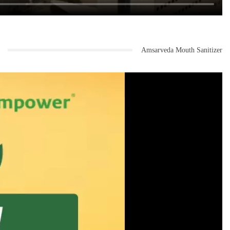
Amsarveda Mouth Sanitizer