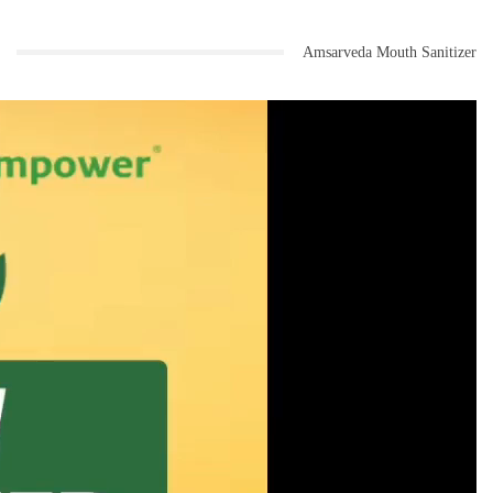
Amsarveda Mouth Sanitizer