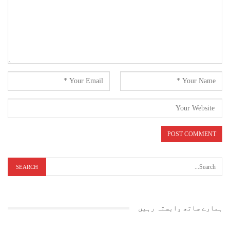
ہمارے ساتھ وابستہ رہیں