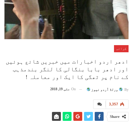
کرائم
ادھر اردو اخبارات میں خبریں شائع ہوئیں
اور ادھر بابا بنگالی کا لنگر بندمذہب
کے نام پر ٹھگی کا ایک اور معاملہ !
On
مئی 19, 2018
By
ورلڈ اُردو نیوز
3,357
Share