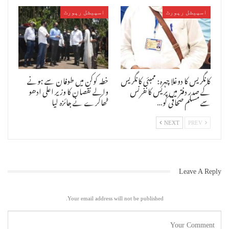
کے ساتھ خبریں چھپیں اور ادھر لنگر پر تالا ۔آخر سادہ لوح مسلمان اور
بابا بنگالی کے مریدیں یہ کیوں نہیں غور کرتے کہ ایک شخص جو کوئی کام
اسپیشل رپورٹ
اسپیشل رپورٹ
نہیں کرتا وہ شاندار پر تعیش زندگی کس طرح گزار رہا ہے ۔اس کے پاس
آمدنی کے ذرائع کیا ہیں ۔حکومت بھی ایسے لوگوں کے آمدنی کے ذرائع کی
تفتیش کیوں نہیں کرتی ۔کیا بابا بنگالی کی پرتعیش زندگی ایسے ہی فراڈ
کی آمدنی سے گزر رہی ہے ؟کیا یہ اسلام کی توہین نہیں ہے کہ اس نام پر
ٹھگی کی جائے ؟۔ایک یہ بابا بنگالی کا گینگ ہے اور دوسری جانب کئی
اللہ کے پسندیدہ بندے اس طرح کا کام کررہے ہیں جو عام لوگوں کی
کانگریس کا دوغلا چہرہ: ممبئی کانگریس
خطہ کوکن میں طوفان سے ہونے
جانکاری میں بھی نہیں کیوں کہ یہ لوگ اپنی نیکی کا بدلہ صرف اللہ سے
کے صدر دفتر میں پریس کانفرنس
والے نقصان کا وزیر اعلی ادھو
چاہتے ہیں ۔انہیں شہرت نہیں چاہئے ۔لیکن بامبے ورلڈ اردو نیوز جلد ہی
سے مسلم صحافی کو…
ٹھاکرے نے جائزہ لیا
مفت کھانا کھلانے پر مسلمانوں میں سے ایسے لوگوں کو آپ کے سامنے لائے گا
جو خاموشی سے بھوکوں کے پیٹ بھرنے میں مصروف ہیں ۔یہ اس لئے کہ ایک
NEXT
PREV
جانب بابابنگالی گینگ عوام کے سامنے بے نقاب ہو اور دوسرے جو لوگ اخلاص
کے ساتھ کام کرتے ہیں ان کی راہوں پر چلتے ہوئے دوسرے لوگ بھی آگے آئیں
۔
Leave A Reply
Your email address will not be published.