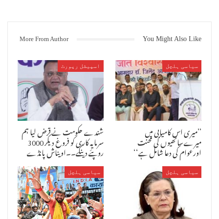
More From Author
You Might Also Like
سیاسی ہلچل
اسپیشل رپورٹ
’’میری اس کامیابی میں
شندے حکومت نے قرض لیا ہم
میرےساتھیوں کی محنت
سرمایہ کاری کو فروغ دیکر 3000
اورعوام کی دعا شامل ہے‘‘
روپئے دینگے۔۔اویناش پانڈے
سیاسی ہلچل
سیاسی ہلچل