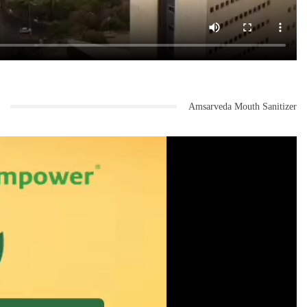
Amsarveda Mouth Sanitizer