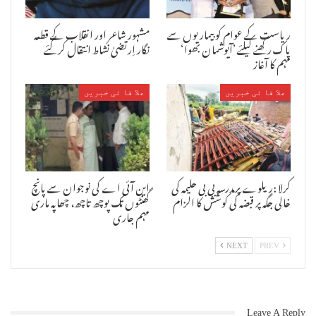
ریاست کے عوام کو بیماریوں سے
مشہور شاعر اور انقلاب کے قطعہ
پاک رکھنے کیلئے ’آیوشمان بھوا‘
نگار اِرتضیٰ نشاط انتقال کرگئے
مہم کا آغاز
علا قا ئی خبریں
علا قا ئی خبریں
کرلا :ریلوے پرمدرسہ بی بی حلیمہ کی
این آئی اے کی نوجوان سے پانچ
خالی جگہ پر قبضہ کی کوشش کا الزام
گھنٹوں تک پوچھ تاچھ، چھاپہ ماری
مہم جاری
NEXT
PREV
Leave A Reply