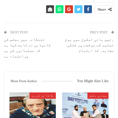
بھیونڈی(عارِف اگاسکر) بھارتی رِیاست مہاراشٹر کےبھیونڈی شہر میں نئی
بستی ، نہرو نگر علاقہ میں رہائش پذیر ۱۹؍ سال کے نوجوان کے ذریعہ چار
Share
سالہ کم سن بچی کی عصمت دری کر نے کا معاملہ سامنے آیا ہے ۔ معصوم بچی
کی عصمت دری کر نے کے اس واقعہ سے مذکورہ علاقہ میں زبردست کھلبلی مچ
گئی ہے ۔ اس سلسلے میں متاثرہ بچی کی والدہ کی شکایت پر پولیس نے
معاملہ درج کر کے ملزم کو گر فتار کر لیا ہے ۔
NEXT POST
PREV POST
موصولہ اطلاع کے مطابق نئی بستی کے نہرو نگر میں رہائش پذیر ۱۹؍ سال کے
رئیس ہائی اسکول میں یومِ
تلنگانہ میں مجلس کی
نوجوان اپنے گھر کے پڑوس میں رہنے والی چار سالہ بچی کوکھیلنے کے
تعلیم کے موقعے پر فلکی
کامیابی نے ثابت کیا ہے
بہانے اسی علاقہ کے ہنومان مندر کے قریب واقع اپنے گھر لے گیا اور اسے
مشاہدہ کا اہتمام
کہ مسلمانوں کو ہم
اپنی ہوس کا شکار بنا یا ۔ مذکورہ معاملہ کا علم ہو تے ہی متاثرہ بچی
پراعتماد ہے
کی والدہ نے بھیو نڈی شہر پولیس اسٹیشن میں ملزم کے خلاف شکایت درج
کرائی ۔ اس کے بعد پولیس نے متذکرہ ملزم کے خلاف تعزیرات ہند کی
دفعات۳۶۳؍۳۷۶؍ (اے، بی) اور پوسکو قانون کی دفعہ ۴؍ اور ۶؍ کے تحت
معاملہ درج کر تے ہوئے ملزم کو گرفتار کر لیا ہے ۔ جسے بھیونڈی کی
عدالت میں پیش کر نے پر عدالت نے ملزم کو چار دن کے لیے پولیس تحویل
More From Author
You Might Also Like
میں دیا ہے ۔ اس معاملہ کی مزید تفتیش پولیس سب انسپکٹر حنیف شیخ کر
رہے ہیں ۔
سیاسی ہلچل
علا قا ئی خبریں