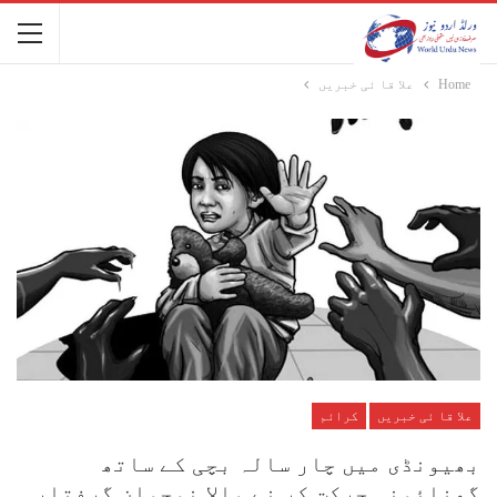
Home
علا قا ئی خبریں
علا قا ئی خبریں
کرائم
بھیونڈی میں چار سالہ بچی کے ساتھ
گھنائونی حرکت کر نے والا نوجوان گرفتار