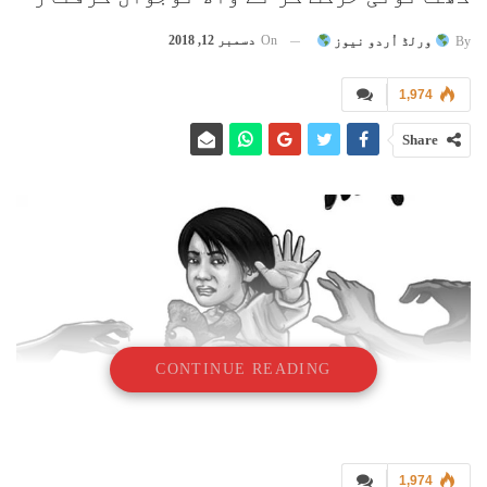
On
دسمبر 12, 2018
By
ورلڈ اُردو نیوز
1,974
Share
CONTINUE READING
1,974