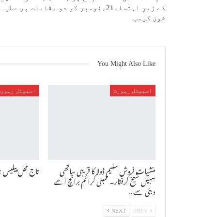
کے زیرِ اہتمام21؍نومبر کو دو مقامات پر عطیہ
خون کیمپ
You Might Also Like
اسپیشل رپورٹ
اسپیشل رپورٹ
منشیات فروش سلیم ڈولا کا قریبی ساتھی
تاج محل پیلیس 
سہیل شیخ گرفتار۔ ممبئی کرائم برانچ اسے
دبئی سے…
NEXT
PREV