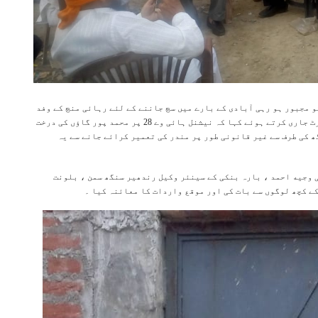
اؤں سے ہجرت کو مجبور ہو رہی آبادی کے بارے میں سچ جاننے کے لئے رہائی منچ کے وفد
نے 2 نومبر کو علاقے کا دورہ کیا ۔ دورے کے بعد ابتدائی رپورٹ جاری کرتے ہوئے کہا کہ نیشنل ہائی وے 28 پر محمد پور گاؤں کی درخت
 کی طرف سے غیر قانونی طور پر مندر کی تعمیر کرائے جانے سے یہ
ی وجيه احمد ، بارہ بنکی کے سینئر وکیل رندھیر سنگھ سمن ، بلونت
ے کچھ لوگوں سے بات کی اور موقع واردات کا معائنہ کیا ۔