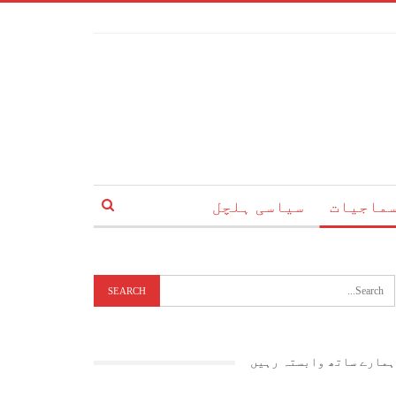
ماجیات
سیاسی ہلچل
ہمارے ساتھ وابستہ رہیں