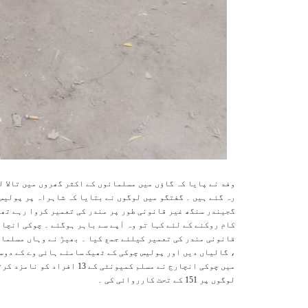
وفد نے پایا کہ گاؤں میں مسلمانوں کے اکثر گھروں میں تالا ل
رہ گئے ہیں ۔ گفتگو میں لوگوں نے بتایا کہ شاہراہ پر پولیس
گجیندر سنگھ غیر قانونی طور پر مندر کی تعمیر کروا رہے تھے 
کام روکنے کے لئے کہا تو وہ آپے سے باہر ہوگئے ۔ چوکی انچا
قانونی مندر کی تعمیر کیلئے جمع کیا ۔ بھیڑ نے وہاں مسلما
، گالیاں دیں اور پولیس چوکی کے ٹھیک سامنے ہائی وے کے دوس
لوگوں پر 151 کے تحت کارروائی کی ۔