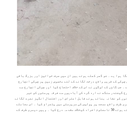
گا ہوا ہے ۔ جو گھر کھلے ہوئے ہیں ان میں صرف خواتین اور بزرگ باقی
 چوکی کے قریب واقع درخت لگانے کے لئے مخصوص زمین پر چوکی انچارج
۔ جب گاؤں کے لوگوں نے اس کے خلاف احتجاج کیا اور چوکی انچارج سے
رج گیجندر سنگھ نے ارد گرد کی آبادیوں سے فرقہ پرستوں کو غیر
نوں کو نشانہ بناتے ہوئے قابل اعتراض اور اشتعال انگیز نعرے لگائے
ری طرف واقع مسجد پر پولیس کی سرپرستی میں پتھراؤ کیا ۔ اس معاملے
میں چوکی انچارج نے مسلم کمیونٹی کے 13 افراد کو نامزد کرتے ہوئے 50 نامعلوم افراد کیخلاف مقدمہ درج کیا ۔ وہیں دوسری طرف کے