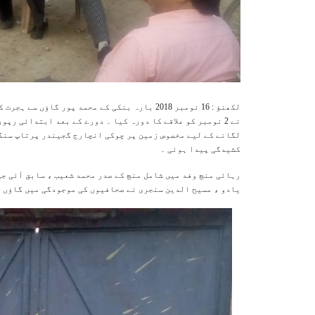
لکھنؤ : 16 نومبر 2018 بارہ بنکی کے محمد پور گ
لگانے کے لیے مخصوص زمین پر چوکی انچارج گجیندر پرتاپ سنگھ
کشیدگی پیدا ہوئی ۔
رہائی منچ وفد میں شامل منچ کے صدر محمد شعیب ، سابق آئی ج
یادو ، مسيح الدين سنجری نے صحافیوں کی موجودگی میں گاؤں ک