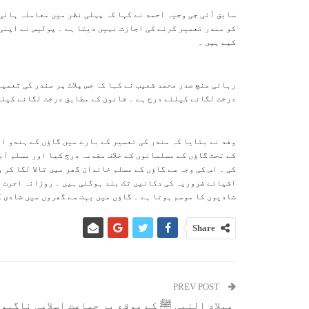
سابق آئی جی وجیہ احمد نے کہا کہ پہلی نظر میں معاملہ ہائی
کو مندر تعمیر کرنے کی اجازت نہیں دیتا ہے ۔ پولیس نے اپنی
کیے ہیں ۔
رہائی منچ صدر محمد شعیب نے کہا کہ جس پلاٹ پر مندر کی تعمی
درخت لگانے کیلئے درج ہے ۔ قانون کے مطابق درخت لگانے کیلئ
وفد نے بتایا کہ مندر کی تعمیر کے بارے میں گاؤں کے ہندو ا
کے تحت گاؤں کے مسلمانوں کے خلاف مقدمہ درج کیا اور مسلم آ
کی ۔ اس کی وجہ سے گاؤں کے مسلم خاندان گھر میں تالا لگا کر 
اشیائے ضروریہ کی دکانیں تک بند ہوگئی ہیں ۔ روزانہ اجرت م
شادیوں کا موسم ہوتا ہے ۔ گاؤں میں بہت سے گھروں میں شادی ک
Share
PREV POST
میلاد النبی ﷺ کے موقع پر جماعتِ اِسلامی ناگپو