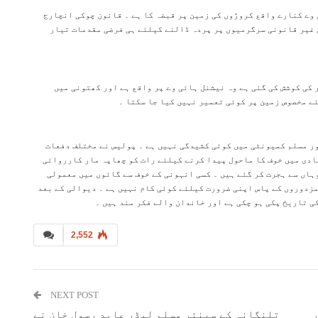
 وے کنارے واقع کروڑوں کی زمین پر قبضہ کا ہے ۔ قانون چوکی انچارج
 غیر قانونی سرگرمیوں پر پردہ ڈالنے کیلئے ہی فرضی مقدمات تیار
ر کی کوشش کی گئی ہے وہ نیشنل ہائی وے پر واقع ہے اور كھتونی میں
ے مخصوص زمین پر کوئی تعمیر نہیں کیا جا سکتا ۔
ور مسلم کمیونٹی میں کوئی کشیدگی نہیں ہے ۔ پولیس نے مختلف دفعات
بادی میں خوف کا ماحول پیدا کرنے کیلئے رات کو چھاپہ مار کارروائی
وہاں سے ہجرت کر گئے ہیں ۔ کسی انہونی کے خوف سے گائوں میں معمولی
زدوروں کے پاس اپنی ضرورت کیلئے کوئی کام نہیں ہے ۔ دیوالی کے بعد
ی تاریخ پکی ہو چکی ہے اور خاندان والے فکر مند ہیں ۔
2,552
NEXT POST
ر
تلنگانہ کے سینئر مسلم لیڈر عابد رسول خان نے