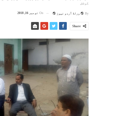
کوشش
On
نومبر 16, 2018
By
🌎 ورلڈ اُردو نیوز 🌎
Share