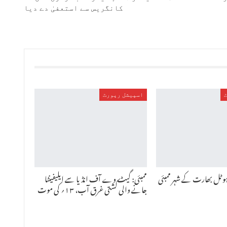
کانگریس سے استعفیٰ دے دیا
اسپیشل رپورٹ
ہوٹل بھارت کے شہر ممبئی
ممبئی: گیٹ وے آف انڈیا سے ایلیفینٹا
جانے والی کشتی غرق آب، ۱۳؍ کی موت