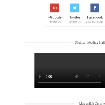
Google+
Twitter
Facebook
Follow Us
Follow Us
Like our page
Shehnai Wedding Hall
Mashaallah Cuisine