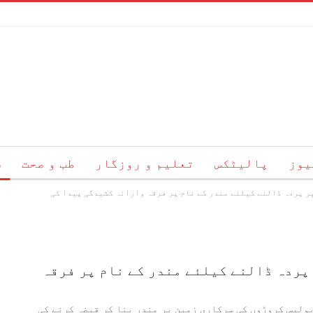
یوز
پالیٹکس
تعلیم و روزگار
طب و صحت
س
ر پردہ ڈالنے کیلئے مندر کے نام پر فرقہ وارانہ کشیدگی پیدا کی
ئم
ہمارے بارے میں
رابطہ
پردہ ڈالنے کیلئے مندر کے نام پر فرقہ
پولیس کروڑوں کی سرکاری زمین پر مندر بنا کر قبضہ کرنے کی