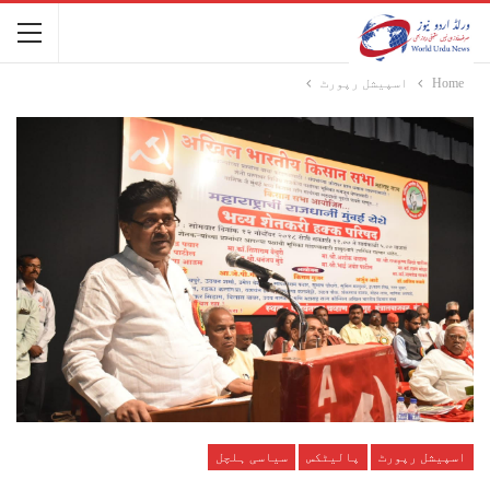
Home
اسپیشل رپورٹ
اسپیشل رپورٹ
پالیٹکس
سیاسی ہلچل