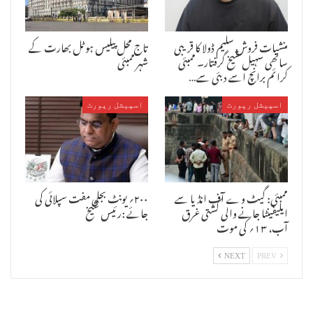
انہیں ہر جانے کے طور پردیا گیا صرف ۱۹۰۰؍ کروڑ روپئے ۔ بیشتر کسانوں
کو انشورنس کے پیسے دینے سے انکار کردیا گیا ۔ کسانوں نے جو پیسہ ہفتہ
منشیات فروش سلیم ڈولا کا قریبی
تاج محل پیلیس ہوٹل بھارت کے
کے طور پر ادا کیا تھا اس میں سے بچے ہوئے پیسےانشورنس کمپنیوں کی
ساتھی سہیل شیخ گرفتار۔ ممبئی
شہر ممبئی
تجوری میں گیا ۔ یعنی کہ یہ حکومت کا یہ پروگرام انشورنس کمپنیوں کو
کرائم برانچ اسے دبئی سے…
فائدہ پہونچانے کے لئے تھا ۔ انہوں نے کہا کہ آج ریاست کی صورت حال یہ
ہے خشک سالی نظر تو آرہی ہے لیکن نگراں وزیر نظر نہیں آرہے ہیں ۔ اس
حکومت کے نزدیک تشویشناک خشک سالی اور انتہائی تشویشناک خشک سالی کا
اسپیشل رپورٹ
اسپیشل رپورٹ
اعلان کیا ہے جبکہ ایسا کچھ نہیں ہے ۔ حکومت صرف اعلانات کرتی ہےجبکہ اس
پر عمل ندارد ہے۔یہ فڑنویس سرکار نہیں بلکہ لوگوں کو پھنسانے والی
پھسنویس سرکار ہے ۔ انہوں نے کہا کہ اس حکومت نے کسانوں کے لئے مینیمم
سپورٹ پرائز کا اعلان کیا تھا اور کہا تھا کہ کسانوں کی فصلوں کو
مینیمم سپورٹ پرائز کے تحت خریدیں گے اور اس کے لئے قانون بنائیں گے ،
لیکن ایسا کچھ نہیں ہوا ۔ انہوں نے کہا کہ ایک وقت میں یہ ریاست ترقی
ممبئی: گیٹ وے آف انڈیا سے
۲۰۰؍ یونٹ بجلی مفت سپلائی کی
اور سرمایہ کاری میں اول مقام پر تھا لیکن گزشتہ چار سالوں سے یہ
ایلیفینٹا جانے والی کشتی غرق
جائے :رئیس شیخ
کسانوں کی خودکشی کے معاملے میں اول مقام پر ہے۔ انہوں نے اپیل کی کہ
آب، ۱۳؍ کی موت
ہم سب ایک ساتھ آکر اس حکومت کو اقتدار سے بے دخل کریں۔ اس موقع پر
اسٹیج پر راشٹروادی کانگریس پارٹی کے قومی صدر اشوک چوہان، اسمبلی
میں حزبِ مخالف لیڈر رادھا کرشن وکھے پاٹل ، راشٹروادی کانگریس پارٹی
NEXT
PREV
کے ریاستی صدر جینت پاٹل، کسان سبھا کے لیڈر ہونم مولّا ، شیتکری
کامگار پکش کے لیڈر جینت پاٹل ، ایم ایل اے جیوا پانڈو گاوت ، ایم ایل
اے بالارام پاٹل ، سابق ایم ایل اے نرسیّا آڈم ، بھالچندر کانگے ، اشوک
ڈھولے ، اجیت نولے ، الکا مہاجن اور وشواش اٹگی وغیرہ موجود تھے۔