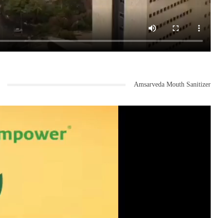
Amsarveda Mouth Sanitizer