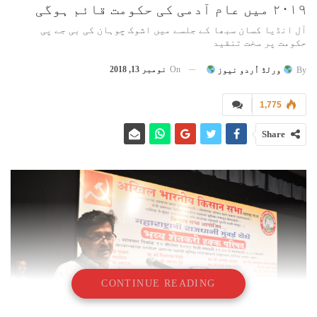
۲۰۱۹ میں عام آدمی کی حکومت قائم ہوگی
آل انڈیا کسان سبھا کے جلسے میں اشوک چوہان کی بی جے پی
حکومت پر سخت تنقید
On
نومبر 13, 2018
By
ورلڈ اُردو نیوز
1,775
Share
CONTINUE READING