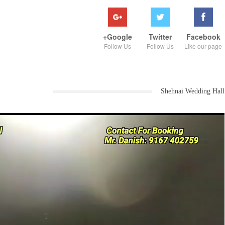
Google+
Twitter
Facebook
Follow Us
Follow Us
Like our page
Shehnai Wedding Hall