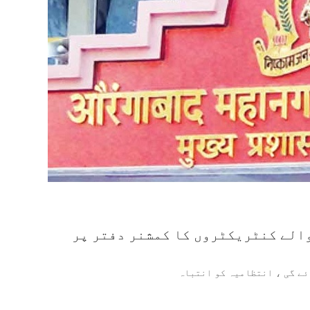
الے کنٹریکٹروں کا کمشنر دفتر پر
ئے گی ، انتظامیہ کو انتباہ