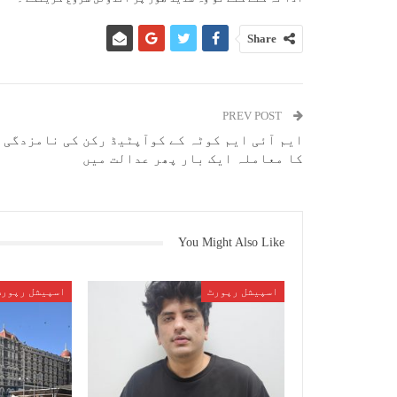
Share
PREV POST
ایم آئی ایم کوٹہ کے کوآپٹیڈ رکن کی نامزدگی
کا معاملہ ایک بار پھر عدالت میں
You Might Also Like
اسپیشل رپورٹ
اسپیشل رپورٹ