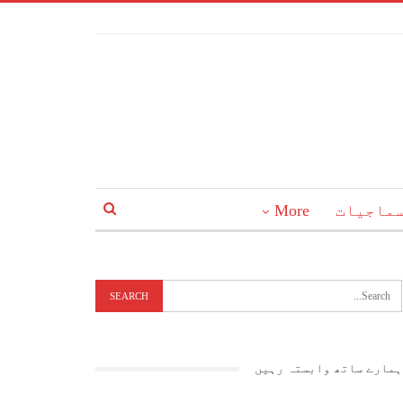
ماجیات
More
ہمارے ساتھ وابستہ رہیں