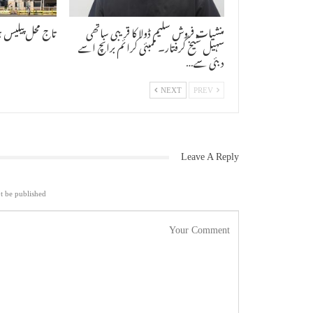
منشیات فروش سلیم ڈولا کا قریبی ساتھی
تاج محل پیلیس 
سہیل شیخ گرفتار۔ ممبئی کرائم برانچ اسے
دبئی سے…
NEXT
PREV
Leave A Reply
t be published.