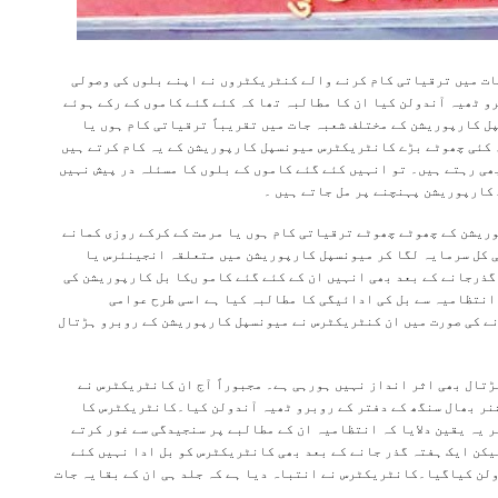
ات میں ترقیاتی کام کرنے والے کنٹریکٹروں نے اپنے بلوں کی وصولی
و ٹھیہ آندولن کیا ان کا مطالبہ تھا کہ کئے گئے کاموں کے رکے ہوئے
پل کارپوریشن کے مختلف شعبہ جات میں تقریباً ترقیاتی کام ہوں یا
 کئی چھوٹے بڑے کانٹریکٹرس میونسپل کارپوریشن کے یہ کام کرتے ہیں
ی رہتے ہیں۔ تو انہیں کئے گئے کاموں کے بلوں کا مسئلہ در پیش نہیں
ے کارپوریشن پہنچنے پر مل جاتے ہیں ۔
وریشن کے چھوٹے چھوٹے ترقیاتی کام ہوں یا مرمت کے کرکے روزی کمانے
ی کل سرمایہ لگا کر میونسپل کارپوریشن میں متعلقہ انجینئرس یا
گذرجانے کے بعد بھی انہیں ان کے کئے گئے کامو ںکا بل کارپوریشن کی
 انتظامیہ سے بل کی ادائیگی کا مطالبہ کیا ہے اسی طرح عوامی
نے کی صورت میں ان کنٹریکٹرس نے میونسپل کارپوریشن کے روبرو ہڑتال
تال بھی اثر انداز نہیں ہورہی ہے۔ مجبوراً آج ان کانٹریکٹرس نے
نر بھال سنگھ کے دفتر کے روبرو ٹھیہ آندولن کیا۔کانٹریکٹرس کا
 طور پر یہ یقین دلایا کہ انتظامیہ ان کے مطالبے پر سنجیدگی سے غور کرتے
یکن ایک ہفتہ گذر جانے کے بعد بھی کانٹریکٹرس کو بل ادا نہیں کئے
دولن کیاگیا۔کانٹریکٹرس نے انتباہ دیا ہے کہ جلد ہی ان کے بقایہ جات