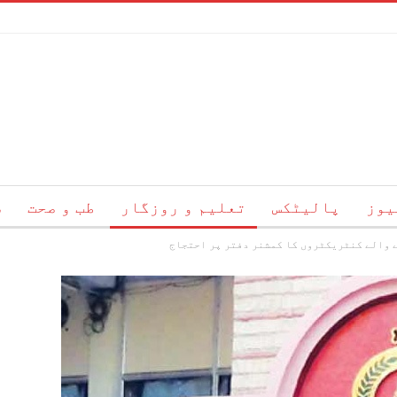
یوز
پالیٹکس
تعلیم و روزگار
طب و صحت
س
 والے کنٹریکٹروں کا کمشنر دفتر پر احتجاج