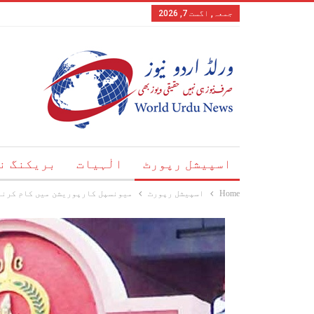
جمعہ, اگست 7, 2026
اسپیشل رپورٹ
الٰہیات
بریکنگ ن
Home
اسپیشل رپورٹ
میونسپل کارپوریشن میں کام کرنے