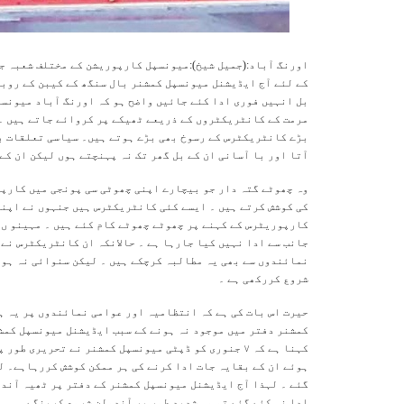
اورنگ آباد:(جمیل شیخ):میونسپل کارپوریشن کے مختلف شعبہ ج
کے لئے آج ایڈیشنل میونسپل کمشنر بال سنگھ کے کیبن کے روبر
بل انہیں فوری ادا کئے جائیں واضح ہو کہ اورنگ آباد میونس
مرمت کے کانٹریکٹروں کے ذریعے ٹھیکے پر کروائے جاتے ہیں ۔
بڑے کانٹریکٹرس کے رسوخ بھی بڑے ہوتے ہیں۔ سیاسی تعلقات بھ
آتا اور با آسانی ان کے بل گھر تک نہ پہنچتے ہوں لیکن ان ک
وہ چھوٹے گتہ دار جو بیچارے اپنی چھوٹی سی پونجی میں کارپ
کی کوشش کرتے ہیں ۔ ایسے کئی کانٹریکٹرس ہیں جنہوں نے اپن
کارپوریٹرس کے کہنے پر چھوٹے چھوٹے کام کئے ہیں ۔ مہینو ں 
جانب سے ادا نہیں کیا جارہا ہے ۔ حالانکہ ان کانٹریکٹرس نے
نمائندوں سے بھی یہ مطالبہ کرچکے ہیں ۔ لیکن سنوائی نہ ہو
شروع کررکھی ہے ۔
حیرت اس بات کی ہے کہ انتظامیہ اور عوامی نمائندوں پر یہ ہڑ
کمشنر دفتر میں موجود نہ ہونے کے سبب ایڈیشنل میونسپل کمش
کہنا ہے کہ ۷ جنوری کو ڈپٹی میونسپل کمشنر نے تحریری
ہوئے ان کے بقایہ جات ادا کرنے کی ہر ممکن کوشش کررہاہے۔ ل
گئے ۔ لہذا آج ایڈیشنل میونسپل کمشنر کے دفتر پر ٹھیہ آن
ادا نہ کئے گئے تو وہ شدید طور پر آندولن شروع کرینگے ۔