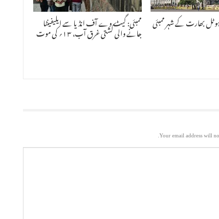
ہوٹل بھارت کے شہر ممبئی
ممبئی: گیٹ وے آف انڈیا سے ایلیفینٹا
جانے والی کشتی غرق آب، ۱۳؍ کی موت
Your email address will no