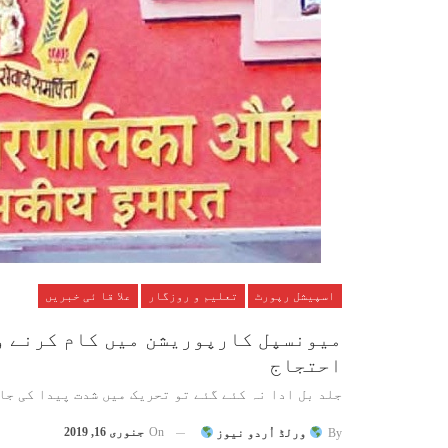
اسپیشل رپورٹ
تعلیم و روزگار
علا قا ئی خبریں
میونسپل کارپوریشن میں کام کرنے و
احتجاج
جلد بل ادا نہ کئے گئے تو تحریک میں شدت پیدا کی جا
On
جنوری 16, 2019
By
ورلڈ اُردو نیوز