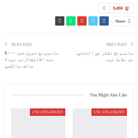
5,459
Share
NEXT POST
PREV POST
سامسونج تفكر في التخلي
سامسونج تعرض خصم ۱۰۰$
عن علامة نوت
عند الانتقال من نوت ۷
هاتف جالكسي
You Might Also Like
UNCATEGORIZED
UNCATEGORIZED