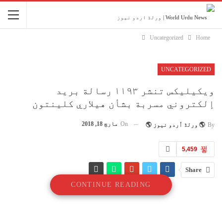
Uncategorized
Home
UNCATEGORIZED
ويكيليكس تنشر ۱۱۹۳ رسالة بريد
إلكتروني مسربة بشأن هيلاري كلينتون
On
مارچ 18, 2018
By
🌎 ورلڈ اُردو نیوز 🌎
5,459
Share
CONTINUE READING