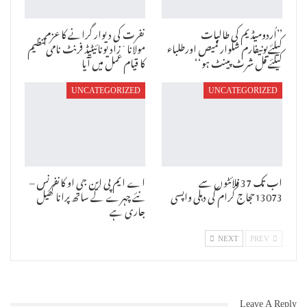
’’اُردومیڈیم کی طالبات
نفرت کی دیوار گرانے کا عزم
کیلئےیونیفارم شلوار قمیص اورطلباء
مولانا ٓزاد یونائیٹیڈ فرنٹ نامی تنظیم
کیلئے فل شرٹ پینٹ ہو‘‘
کا قیام عمل میں آیا
UNCATEGORIZED
UNCATEGORIZED
اب تک 37 فلائٹوں سے
اے ایم پی این جی او کانفرنس –
13073حجاج کرام کی دہلی واپسی
نئے چہرے کے ساتھ پرانا کھیل
جاری ہے
NEXT
PREV
Leave A Reply