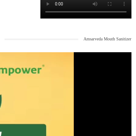
Amsarveda Mouth Sanitizer