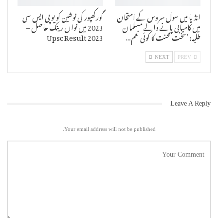
انڈیا میں سول سروس کے امتحان
گورکھپور کی نوشین کو یو پی ایس سی
میں کامیابی پانے والے مسلمان
2023 میں نواں رینک حاصل –
طلبہ: ’سخت محنت کا کوئی نعم…
Upsc Result 2023
NEXT
PREV
Leave A Reply
Your email address will not be published.