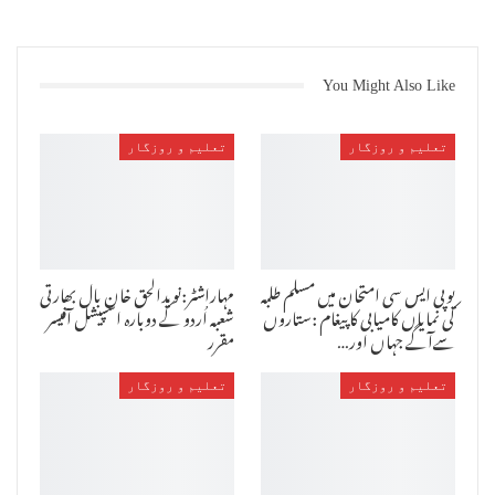
You Might Also Like
تعلیم و روزگار
تعلیم و روزگار
علی گڑھ : علی گڑھ مسلم یونیورسٹی (اے ایم یو) کے وائس چانسلر پروفیسر
طارق منصور نے ذاکر حسین کالج برائے انجینئرنگ اینڈ ٹیکنالوجی کے سول
انجینئرنگ شعبہ کے پروفیسر ارشد عمر کو یونیورسٹی پالی ٹیکنک کے
پرنسپل کا کام دیکھنے کی ذمہ داری آئندہ احکامات یا اس عہدہ پر جنرل
یوپی ایس سی امتحان میں مسلم طلبہ
مہاراشٹر:نویدالحق خان بال بھارتی
سلیکشن کمیٹی ہونے تک کے لئے تفویض کی ہے ۔ پروفیسر ارشد عمر اپنے
کی نمایاں کامیابی کا پیغام :ستاروں
شعبہ اُردو کے دوبارہ اسپیشل آفیسر
فرائضِ منصبی کے علاوہ مذکورہ ذمہ داری کو انجام دیں گے ۔ یہ احکامات
سےآگے جہاں اور…
مقرر
فوری طور پر روبہ عمل لائے گئے ہیں ۔
تعلیم و روزگار
تعلیم و روزگار