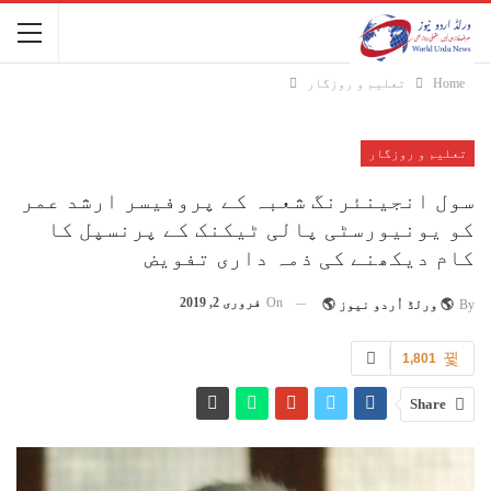
Home
تعلیم و روزگار
تعلیم و روزگار
سول انجینئرنگ شعبہ کے پروفیسر ارشد عمر
کو یونیورسٹی پالی ٹیکنک کے پرنسپل کا
کام دیکھنے کی ذمہ داری تفویض
On
فروری 2, 2019
By
🌎 ورلڈ اُردو نیوز 🌎
1,801
Share