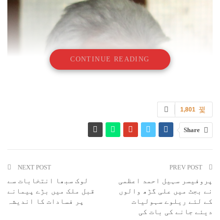
CONTINUE READING
1,801
Share
NEXT POST
PREV POST
پروفیسر سہیل احمد اعظمی
لوک سبھا انتخابات سے
نے بجٹ میں علی گڑھ والوں
قبل ملک میں بڑے پیمانے
کے لئے ریلوے سہولیات
پر فسادات کا اندیشہ
دیئے جانے کی بات کی