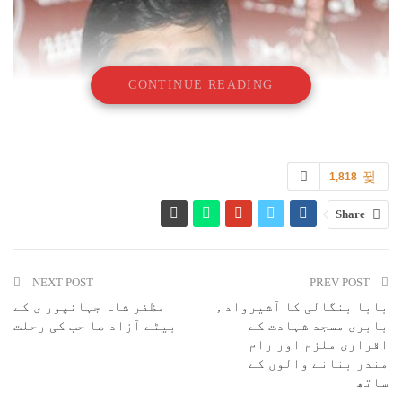
CONTINUE READING
1,818
Share
چھندواڑہ : مدھیہ پردیش میں کانگریس کے اسٹار پرچارک کے طور پر
انتخابی مہم میں شریک مہاراشٹر ریاستی کانگریس کمیٹی کے صدر اشوک
NEXT POST
PREV POST
چوہان نے آج یہاں سوسار اسمبلی حلقے میں ایک جلسہ عام میں شیوراج سنگھ
بابا بنگالی کا آشیرواد ,
مظفر شاہ جہانپور ی کے
چوہان پر سخت تنقید کرتے ہوئے مندسور میں ہوئی کسانوں پر فائرنگ کے
بابری مسجد شہادت کے
بیٹے آزاد صا حب کی رحلت
تعلق سے ان کا موازنہ جنرل ڈائر سے کیا اور کہا کہ جس طرح جلیان والا
باغ میں مجاہدینِ آزادی پر جنرل ڈائر نے فائرنگ کروایا تھا اسی طرح
اقراری ملزم اور رام
یہاں کی شیوراج سنگھ چوہان نے مندسور میں اپنے حق کے لئے سڑکوں پر
مندر بنانے والوں کے
اترے کسانوں پر گولیاں چلوائی تھیں ۔ یہ آج کس منہ سے لوگوں سے ووٹ
ساتھ
مانگ رہے ہیں ۔ سوال یہ پیدا ہوتا ہے کہ یہ حکومت کس کے لئے ہے ؟ انہوں