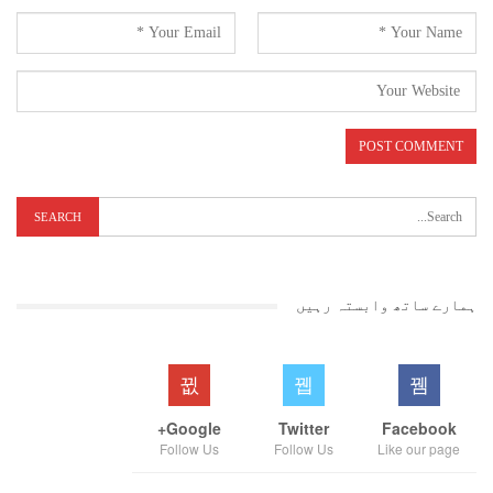
ہوئی ہے ، جس پر پردہ ڈالنے کے لئے وہ نعرہ لگارہی ہے کہ مندر وہیں
بنائیں گے۔ وہ چاہتے ہیں کہ ملک کے ہندوئوں ، مسلمانوں اور دلتوں میں
ٹکرائو کی صورت حال پیدا ہو ، لیکن اس ملک کی عوام بے وقوف نہیں ہے ۔
واضح رہے کہ اشوک چوہان مدھیہ پردیش کی جس اسمبلی حلقے سوسار میں خطاب
کررہے تھے ، مدھیہ پردیش ومہاراشٹر کی سرحد پر واقع ہے ۔ یہاں اشوک
چوہان نے ہندی کے علاوہ مراٹھی میںبھی خطاب کیا ۔ اس کے علاوہ یہ مدھیہ
پردیش کانگریس کے صدر کمل ناتھ کا پارلیمانی حلقہ بھی ہے ۔
ہمارے ساتھ وابستہ رہیں
Google+
Twitter
Facebook
Follow Us
Follow Us
Like our page