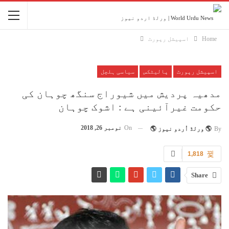
Home
اسپیشل رپورٹ
اسپیشل رپورٹ
پالیٹکس
سیاسی ہلچل
مدھیہ پردیش میں شیوراج سنگھ چوہان کی
حکومت غیرآئینی ہے : اشوک چوہان
On
نومبر 26, 2018
By
🌎 ورلڈ اُردو نیوز 🌎
1,818
Share