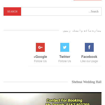
وجہ سے ان کی امیدوں پرپانی پھر گیا ہے ۔ نا امیدی کا یہ دکھ وہ کیسے
ہضم کر تے ہیں اس پر بھی غور کرنا ہوگا ۔
کانگریس اور راشٹروادی کانگریس کے آپس میں اتحاد کے باوجود شرد پوار
کی سیاست کا جائزہ لیں تو وہ ریاست میں کانگریس کو اپنی پارٹی پرحاوی
نہیں ہو نے دیں گے ۔ راہل گاندھی کے کانگریس میں جان پھونکنے کے
ہمارے ساتھ وابستہ رہیں
باوجود ابھی بھی ریاست میں کانگریس پارٹی کے پاس سب کیلئے قابل قبول
قیادت نہیں ہے ، جس کی وجہ سے اشوک چوہان کوتن تنہا یہ ذمہ داری پوری
کرنا ہوگی ۔ کوکن کی بارہ سیٹوں پر بی جے پی اور شیوسینا کو مکمل برتری
حاصل ہے ۔ کیونکہ کانگریس اور راشٹر وادی کانگریس پارٹی کا ایک بھی
رکن پارلیمان کوکن اور ممبئی میں نہیں ہے ۔ ایسا لگتا ہے کہ اس بار بھی
ممبئی میں منسے الیکشن نہیں لڑے گی جس کے سبب منسے کی ووٹنگ کسے حاصل
Google+
Twitter
Facebook
ہو گی اس پر توجہ دینا ہوگی ۔
Follow Us
Follow Us
Like our page
پچھلی بارمغربی مہاراشٹر میں کانگریس کی روایتی سیٹیں بی جے پی نے
حاصل کی تھیں ۔ اپنی حکمت عملی سے بی جے پی نےسانگلی جیسی کانگریس کی
روایتی سیٹ پر قبضہ کر کے اسی پارٹی کے سنجئے کاکا پاٹل کو کامیابی
دلائی تھی اورسولاپور میں سوشیل کمار شندے کو ہزیمت کا سامنا کرنا پڑا
Shehnai Wedding Hall
تھا ۔ شِرور میں شیو سینا کے شیواجی راو آدھڑ راو پاٹل کے سامنے امول
کولہے کہاں تک ٹک سکتے ہیں اس پر بھی غور کرنا ہوگا ۔ بارامتی میں شرد
پوار کی بیٹی سپریہ ایک بار پھر انتخابی میدان میں اپنی قسمت آزمائی
کریں گی لیکن ان کے خلاف اس بار بی جے پی شیوسینا متحدہ محاذ کا