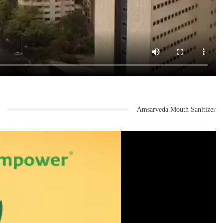
Amsarveda Mouth Sanitizer