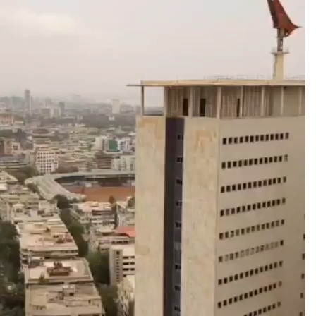
دس سیٹوں میں سے ایک بھنڈارا ۔ گوند یا کی سیٹ چھوڑی جائے تو دیگر نو
سیٹوں پربی جے پی اور شیو سینا کے رکن پارلیمان منتخب ہوئےہیں ۔
خودکشی سے متاثر اس ضلع میں کیا نتائج برآمد ہوتے ہیں وہ دیکھنا پڑے
گا ؟
مراٹھی روزنامہ پو ڈھاری ، ۱۲ مارچ ۲۰۱۹ء