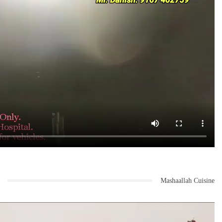
امیدوارزیادہ اثر انداز ہو گا ایسا نظر نہیں آتا ۔ ستاراسے اس بار بھی
اودئے راجے بھو سلے ہی رکن پارلیمان ہوں گے ۔ کولہاپور سے راشٹروادی
کانگریس پارٹی کے دھننجئے مہاڈک انتخابی میدان میں ہیں پھربھی ان کے
خلاف شیوسینا کے سنجئے منڈلک کو انتخابی میدان میں اتارے جانے کا
فیصلہ کیا گیا ہے ۔ جس کی وجہ سےمہاڈک کوحلیف پارٹی کے ستیج پاٹل اور
سنجئے منڈلک ان دونوں سے مقابلہ کر نا پڑے گا ۔ ہات کنگلےانتخابی حلقہ
سے سوابھیمانی شیتکری سنگھٹنا کے راجو شیٹی سے اس بار شیو سینا کے
دھیریہ شیل مانے مقابلہ کریں گے ۔
شمالی مہاراشٹر کی آٹھ سیٹیں شیو سینا بی جے پی کے قبضہ میں ہیں ۔ اس
بار ناسک کی سیٹ پر ہیمنت گوڈسے کو دو بارہ چھگن بھجبل اور سمیر بھجبل
سے مقابلہ کر نا ہو گا ۔ یہ بات بھی قابل غور ہے کہ خاندیش میں جلگائوں
، راویر ، دھولیہ ، نندوربار کی سیٹوں پربی جے پی کےسنیئر لیڈر
ایکناتھ کھڈسے کی ناراضگی کا خمیازہ بی جے پی کو برداشت کرنا ہوگا یا
اس کا فائدہ گریش مہاجن حاصل کریں گے ۔ یہ بات بھی عیاں ہو گی کہ اس
بارکھڈ سے کی اسنوشا رکشا کو ٹکٹ دیا جائے گا یا امیدوار کو تبدیل کیا
جائے گا ۔ مراٹھواڑہ کی آٹھ سیٹوں میں سےہنگولی اور نانڈیڑکو چھوڑ کر
بقیہ چھ سیٹیں بی جے پی شیوسینا کے قبضہ میں ہیں ۔ ان میں سے نانڈیڑ
اور جالنہ ان دو سیٹوں پر کانگریس اور بی جے پی کے ریاستی صدور
Mashaallah Cuisine
انتخابی میدان میں اپنی قسمت آزمائی کر رہے ہیں ۔ اس بار بی جے پی
کےریاستی صدر رائو صاحب دانوے کوشیو سینا کے ارجن کھوت کر نے پریشانی
میں ڈال دیا ہے ۔ بی جے پی شیوسینا میں اتحاد ہونے کے باوجود بھی
کھوتکر اپنی امیدواری سے دست بردار ہونے کو تیار نہیں ہیں ۔ ودربھ کی