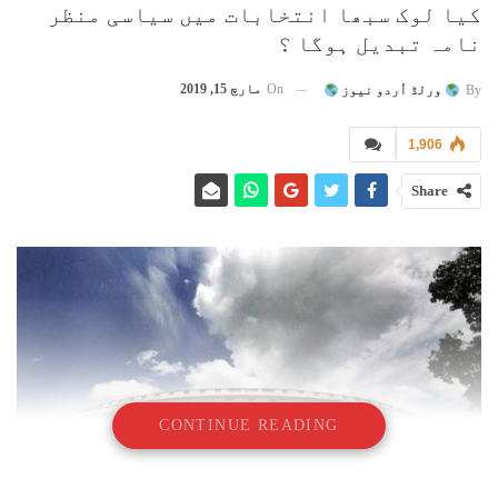
کیا لوک سبھا انتخابات میں سیاسی منظر
نامہ تبدیل ہوگا ؟
On
مارچ 15, 2019
By
ورلڈ اُردو نیوز
1,906
Share
CONTINUE READING