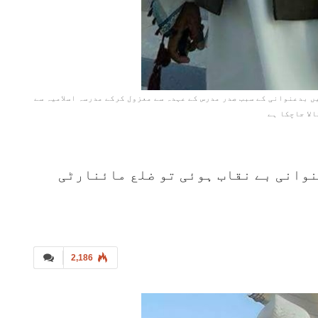
ں بدعنوانی کے سبب صدر مدرس کے عہدہ سے معزول کرکے مدرسہ اسلامیہ سے
لا جاچکا ہے
نوانی بے نقاب ہوئی تو ضلع مائنارٹی
2,186