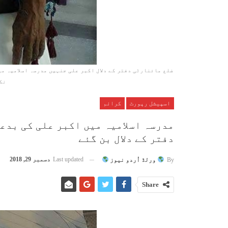
ضلع مائنارٹی دفتر کے دلال اکبر علی جنہیں مدرسہ اسلامیہ می
نکا
اسپیشل رپورٹ
کرائم
مدرسہ اسلامیہ میں اکبر علی کی بدع
دفتر کے دلال بن گئے
Last updated
دسمبر 29, 2018
By
ورلڈ اُردو نیوز
Share