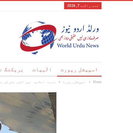
جمعہ, اگست 7, 2026
اسپیشل رپورٹ
الٰہیات
بریکنگ ن
Home
اسپیشل رپورٹ
مدرسہ اسلامیہ میں اکبر علی کی بد