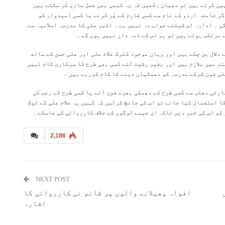
ہیں کرتے ہیں تو دھیان رکھیں کہ یہ کبھی بھی جعل سازی کر سکتے ہیں
گر جامعہ اردو کے نام سے کسی فارم کے پُر کرنے یا کسی امیدوار کو
ی ۔ ادارہ اس کیلئے جواب دہ نہیں ہے ۔ اکبر علی کا مدرسہ اسلامیہ سے
 مرتکب ہوتے ہیں تو ہم اس کے ذمہ دار نہیں ہوں گے ۔
دلال بن چکے ہیں اور وہاں موجود کلرک غلام علی اور علی حسن کے ساتھ
تر میں ملازم ہیں اور بغیر رشوت لئے کسی بھی طرح کا سرکاری کام نہیں
لی فون کرکے مدرسہ کو دھمکیاں دینے کا کام کررہے ہیں ۔
رٹی دفتر سے کسی طرح کے دھمکی بھرے فون آئے یا کسی طرح کے رعب کی
ا استعمال کیا جائے تو اس کی جانچ کرلیں کہ کہیں یہ غلام علی کے لوگ
کو اس کی خبر دیں تاکہ ان جیسے لوگوں کے خلاف کارروائی کی جاسکے ۔
2,186
NEXT POST
افواہ پھیلانے والوں پر قانو نی کارروائی کا
اشارہ