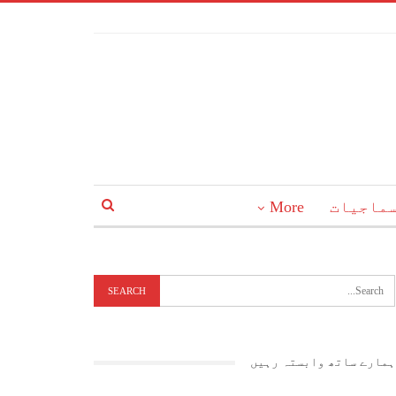
ماجیات
More
ہمارے ساتھ وابستہ رہیں