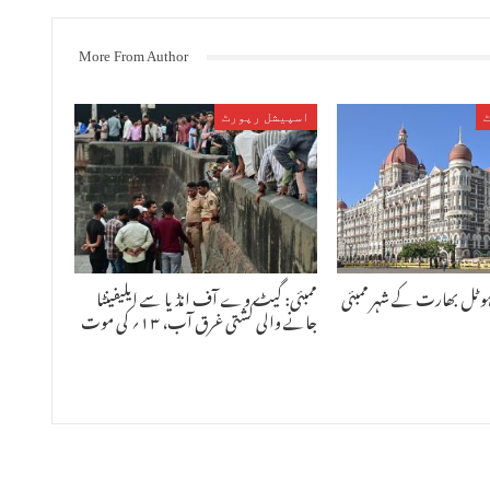
More From Author
اسپیشل رپورٹ
ہوٹل بھارت کے شہر ممبئی
ممبئی: گیٹ وے آف انڈیا سے ایلیفینٹا
جانے والی کشتی غرق آب، ۱۳؍ کی موت