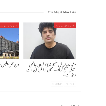
You Might Also Like
اسپیشل رپورٹ
اسپیشل رپورٹ
منشیات فروش سلیم ڈولا کا قریبی ساتھی
تاج محل پیلیس 
سہیل شیخ گرفتار۔ ممبئی کرائم برانچ اسے
دبئی سے…
NEXT
PREV