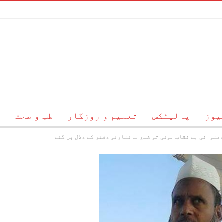
یوز
پالیٹکس
تعلیم و روزگار
طب و صحت
س
عنوانی بے نقاب ہوئی تو ضلع مائنارٹی دفتر کے دلال بن گئے