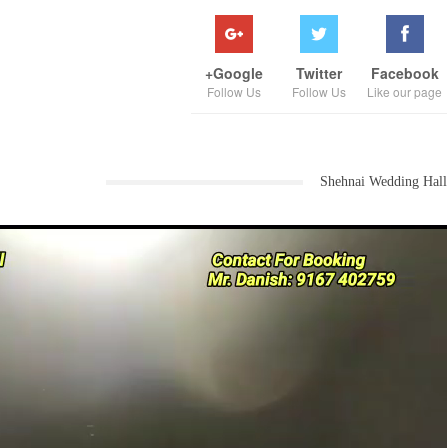
Google+
Twitter
Facebook
Follow Us
Follow Us
Like our page
Shehnai Wedding Hall