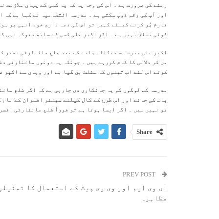
رہنے کی ضرورت ہے ۔ اس کی وجہ یہ کہ یہ کسی کے یہاں ملازمت ن
اور آپ کی رقم ڈوب سکتی ہے ۔ مدرسہ انتظامیہ نے کہا ہے کہ ا
فارم پُر کرنے کیلئے کہیں تو اس کی ذمہ داری خود انہی پر ہوگ
کوئی تعلق نہیں ہے ۔ اگر اکبر علی کسی کے ساتھ دھوکہ دہی کے
اکبر علی مدرسہ سے نکالے جانے کے بعد ضلع مائنارٹی دفتر کے 
مل کر دلالی کا کام کررہے ہیں ۔ چونکہ یہ دونوں مائنارٹی دف
کرتے اس لئے اب تینوں کا مثلث بن گیا ہے اور وہاں سے اکبر ع
مدرسہ کے لوگوں کو یہ جانکاری دی جارہی ہے کہ اگر ضلع مائنا
بات کی جائے اور اس طرح کے کال کیلئے سینئر افسران کے نام ک
تو نہیں ہیں ۔ اگر ایسا ہوتا ہے تو فوراً ضلع مائنارٹی افسر 
Share
PREV POST
ای وی ایم اور وی وی پیٹ کے استعمال کا تمثیلی
مظاہرہ