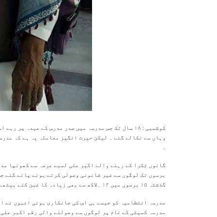
کوشمبی : ۱۸ سال تک جس مدرسہ میں صدر مدرس کے عہدہ پر
وہاں سے نکالے گئے ۔ لیکن حیرت انگیز معاملہ یہ ہے کہ مدرسہ
۔
گائوں ٹِکرا کے رہنے والے اکبر علی لمبے عرصہ سے کھونپا مد
برسوں تک لوگوں سے غیر قانونی وصولی کرتے ہوئے پائے گئے جس
گذشتہ ۱۵ برسوں میں ۱۲ ؍لاکھ سے بھی زیادہ کا غبن کئے بیٹھے ہیں ۔
مدرسہ انتظامیہ کو جیسے ہی اس کی جانکاری ہوئی انہوں نے اک
مدرسہ کمیٹی کے نام پر لوگوں سے وصولنے والی رقم اکبر علی 