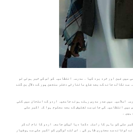
 رہے اسی میں غبن اور خرد برد کیا ۔ مدرسہ انتظامیہ کو اس کی خبر ہوئی تو
 سے نکالے جانے کے بعد ضلع مائنارٹی دفتر منجھن پور کے دلال بن گئے
رسہ اسلامیہ میں صدر مدرس رہتے ہوئے جامعیہ اردو کے امتحان میں کئی
 میں انتظامیہ کی جانب سے تفتیش کے بعد معلوم ہوا کہ اکبر علی
بر علی کو باہر کا راستہ دکھا دیا لیکن جامعہ اردو کا نام لے کر
نے لوٹانے سے معذوری ظاہر کی ۔ اس لئے لوگوں کو اکبر علی سے ہوشیار