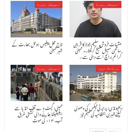
شیوسینا کارپوریٹر انیل رامچندر پٹناکر نے اس معاملہ کی غیر
اسپیشل رپورٹ
اسپیشل رپورٹ
جانبدارنہ جانچ کا مطالبہ کیا ہے اور ہلاک ہونے والے مزدوروں کے اہل
خانہ کو معاوضہ دینے کا بھی مطالبہ کیا ۔
پولس نے دونوں ہلاک شدگان کی لاش کو ان کے آبائی وطن مدھیہ پردیش بھیجنے
کا انتظام کرنے کا تیقن دلایا ہے ۔ کارپوریٹر انیل پٹناکر نے کہا کہ
زیر تعمیر عمارتوں میں کام کرنے والے مزدوروں کے لئے حفاظتی انتظامات
منشیات فروش سلیم ڈولا کا قریبی
تاج محل پیلیس ہوٹل بھارت کے
نہیں کئے جاتے جس کے سبب ان کی جان ہر وقت خطرہ میں ہوتی ہے ۔ مزدوروں
ساتھی سہیل شیخ گرفتار۔ ممبئی
شہر ممبئی
کی حفاظت کا پختہ نظم کیا جانا چاہیے ۔ گوونڈی پولس اسٹیشن کے پولس
کرائم برانچ اسے دبئی سے…
افسر ششی کانت مانے نے کہا کہ ہم نے اس معاملہ میں شیو سبری
ڈیولپرس،دھیرج انفرا پرائیویٹ کمپنی کے مالکان ، ٹھیکیدار اور
سائیٹ سپر وائزر کے خلاف آئی پی سی کی دفعہ 304(اے) اور 34 کے تحت مقدمہ
بریکنگ نیوز
اسپیشل رپورٹ
درج کر لیا ہے اور معاملہ کی مزید تفتیش کی جارہی ہے ۔
بھیونڈی: پراپرٹی ٹیکس کی وصولی
ممبئی: گیٹ وے آف انڈیا سے
کیلئےشہری انتظامیہ کی مہم تیز
ایلیفینٹا جانے والی کشتی غرق
آب، ۱۳؍ کی موت
NEXT
PREV