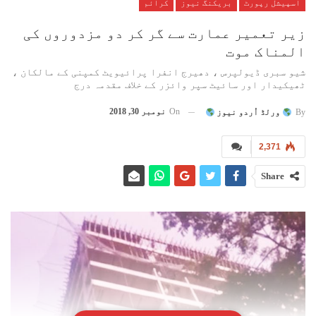
اسپیشل رپورٹ
بریکنگ نیوز
کرائم
زیر تعمیر عمارت سے گر کر دو مزدوروں کی
المناک موت
شیو سبری ڈیولپرس ، دھیرج انفرا پرائیویٹ کمپنی کے مالکان ،
ٹھیکیدار اور سائیٹ سپر وائزر کے خلاف مقدمہ درج
On
نومبر 30, 2018
By
ورلڈ اُردو نیوز
2,371
Share