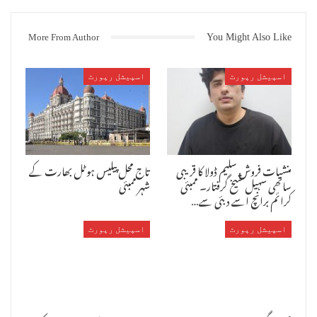
More From Author
You Might Also Like
اسپیشل رپورٹ
اسپیشل رپورٹ
منشیات فروش سلیم ڈولا کا قریبی
تاج محل پیلیس ہوٹل بھارت کے
ساتھی سہیل شیخ گرفتار۔ ممبئی
شہر ممبئی
کرائم برانچ اسے دبئی سے…
اسپیشل رپورٹ
اسپیشل رپورٹ