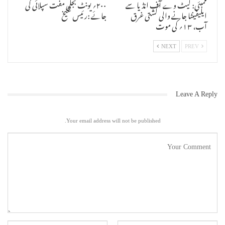
ممبئی: گیٹ وے آف انڈیا سے
۲۰۰؍ یونٹ بجلی مفت سپلائی کی
ایلیفینٹا جانے والی کشتی غرق
جائے :رئیس شیخ
آب، ۱۳؍ کی موت
NEXT
PREV
Leave A Reply
Your email address will not be published.