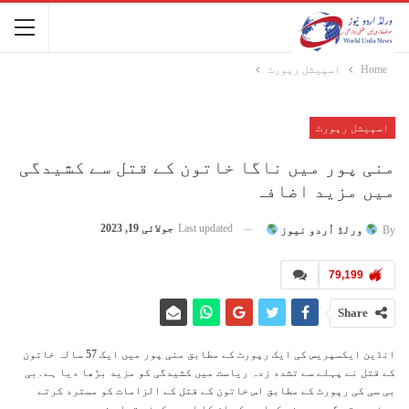
Home
اسپیشل رپورٹ
اسپیشل رپورٹ
منی پور میں ناگا خاتون کے قتل سے کشیدگی
میں مزید اضافہ
Last updated
جولائی 19, 2023
By
ورلڈ اُردو نیوز
79,199
Share
انڈین ایکسپریس کی ایک رپورٹ کے مطابق منی پور میں ایک 57 سالہ خاتون
کے قتل نے پہلے سے تشدد زدہ ریاست میں کشیدگی کو مزید بڑھا دیا ہے۔بی
بی سی کی رپورٹ کے مطابق اس خاتون کے قتل کے الزامات کو مسترد کرتے
ہوئے میتی گروپوں نے کہا ہے کہ ان کا اس سے کوئی تعلق نہیں ہے۔