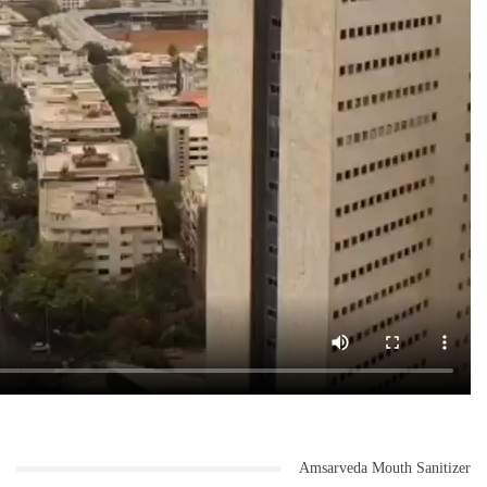
Amsarveda Mouth Sanitizer