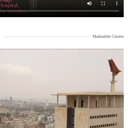
Mashaallah Cuisine