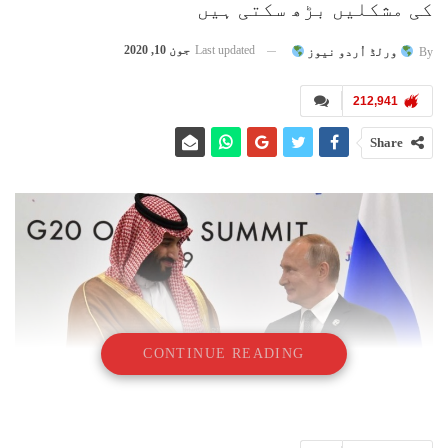
کی مشکلیں بڑھ سکتی ہیں
Last updated
جون 10, 2020
By
ورلڈ اُردو نیوز
212,941
Share
CONTINUE READING