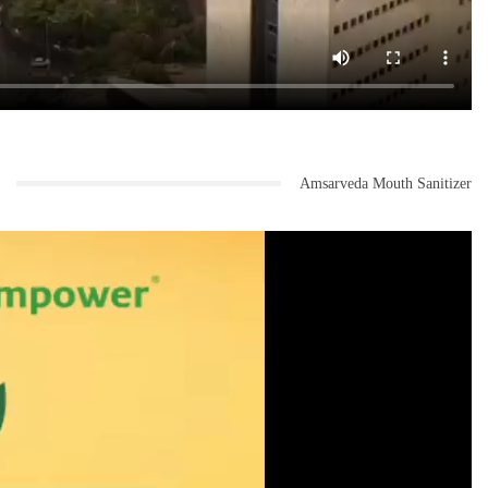
Amsarveda Mouth Sanitizer