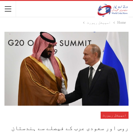
Home
اسپیشل رپورٹ
اسپیشل رپورٹ
روس اور سعودی عرب کے فیصلے سے ہندستان