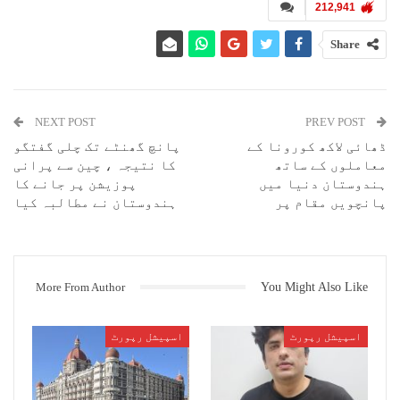
212,941
ریاض : اوپیک اور روس کی قیادت والے دیگر ساتھی ممالک سنیچر کو خام تیل
Share
کی پیداوا میں کمی کا فیصلہ کرسکتے ہیں۔ ساتھ ہی عراق اور نائیجیریا
جیسے ممالک موجودہ کمیوں کی تعمیل کرنے کے لئے دباؤ بڑھا سکتے ہیں۔
نائیجیریا کے وزیر تیل نے امید ظاہر کی ہے کہ وہ آگے بھی تخفیف کو جاری
رکھیں گے۔
NEXT POST
PREV POST
نائیجیریا کے پیچھے سعودی عرب اور روس بھی ہیں۔ ان ممالک کے مابین یہ
ڈھائی لاکھ کورونا کے
پانچ گھنٹے تک چلی گفتگو
میٹنگ ویڈیو کانفرنسنگ کے ذریعے ہوگی۔ پیداوار میں کمی کا اثر
معاملوں کے ساتھ
کا نتیجہ ، چین سے پرانی
ہندوستان پر بھی پڑے گا کیونکہ یہ کٹوتی خام تیل کی قیمت بڑھانے کے
ہندوستان دنیا میں
پوزیشن پر جانے کا
لئے کی جارہی ہے۔
پانچویں مقام پر
ہندوستان نے مطالبہ کیا
اس سے قبل اوپیک پلس ممالک نے مئی ۔ جون کے دوران خام تیل کی پیداوار
میں ریکارڈ 97 لاکھ بیرل ہر روز کی کمی کا فیصلہ کیا تھا۔ کورونا وائرس
وبا کی وجہ سے خام تیل کی قیمت میں ریکارڈ کمی دیکھنے کو ملی ہے۔
نیوز ایجنسی رائٹرز نے اوپیک پلس ذرائع کے حوالے سے بتایا ہے کہ سعودی
More From Author
You Might Also Like
عرب اور روس نے جولائی تک موجودہ کمی کو جاری رکھنے پر اتفاق کیا ہے۔
ذرائع نے اطلاع دی ہے کہ سعودی عرب اگست اور ممکنہ طور پر تیار ہوگا۔
اسپیشل رپورٹ
اسپیشل رپورٹ
عالمی بینچ مارک برینٹ کروڈ کی قیمت اپریل میں 20 ڈالر فی بیرل کی سطح
پر پھسل گئی تھی۔ جمعہ کو برینٹ کروڈ کی قیمت میں 6 فیصدی کی تیزی
دیکھنے کو ملی جس کے بعد یہ 42 ڈالر فی بیرلکے ساتھ گزشتہ تین ماہ کی