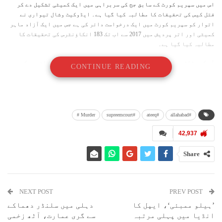
اس میں سپریم کورٹ کے سابق جج کی سربراہی میں ایک کمیٹی تشکیل دے کر
قتل کیس کی تحقیقات کا مطالبہ کیا گیا ہے۔ ایڈوکیٹ وشال تیواری نے
اتوار کو سپریم کورٹ میں ایک درخواست دائر کی ہے جس میں ایک آزاد ماہر
کمیٹی اور اتر پردیش میں 2017 سے اب تک 183 انکاؤنٹرس کی تحقیقات کا
مطالبہ کیا گیا ہے۔
آپ کو بتاتے چلیں کہ عتیق احمد اور ان کے بھائی اشرف کو صحافیوں کے
CONTINUE READING
بھیس میں تین حملہ آوروں نے اس وقت گولی مار کر ہلاک کر دیا تھا، جب
پولس اہلکار انہیں ہفتہ کی رات اتر پردیش کے پریاگ راج کے ایک میڈیکل
کالج میں جانچ کے لیے لے جا رہے تھے۔
درخواست میں کہا گیا ہے کہ فرضی پولیس مقابلوں کی قانون میں کوئی جگہ
Murder #
#supreemcourt
#ateeq
#allahabad
نہیں ہے اور ایک جمہوری معاشرے میں پولیس کو حتمی انصاف کرنے کی اجازت
نہیں دی جا سکتی، کیونکہ سزا دینے کا اختیار صرف عدلیہ کے پاس ہے۔
42,937
عتیق کے قتل کا حوالہ دیتے ہوئے درخواست میں کہا گیا کہ پولیس کی اس
طرح کی کارروائی سے جمہوریت اور قانون کی حکمرانی کو شدید خطرہ لاحق
Share
ہے۔
NEXT POST
PREV POST
’ہیلو ممبئی‘، ایپل کا
دہلی میں سلنڈر دھماکے
انڈیا میں پہلی مرتبہ
سے گری عمارت، آٹھ زخمی