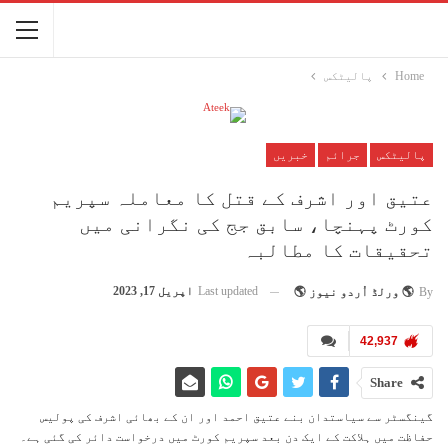
Home
پالیٹکس
پالیٹکس
جرائم
خبریں
عتیق اور اشرف کے قتل کا معاملہ سپریم
کورٹ پہنچا، سابق جج کی نگرانی میں
تحقیقات کا مطالبہ
Last updated
اپریل 17, 2023
By
🌎 ورلڈ اُردو نیوز 🌎
42,937
Share
گینگسٹر سے سیاستدان بنے عتیق احمد اور ان کے بھائی اشرف کی پولیس
حفاظت میں ہلاکت کے ایک دن بعد سپریم کورٹ میں درخواست دائر کی گئی ہے۔