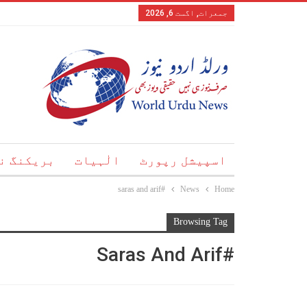
جمعرات, اگست 6, 2026
اسپیشل رپورٹ
الٰہیات
بریکنگ ن
#saras and arif
News
Home
Browsing Tag
#saras And Arif