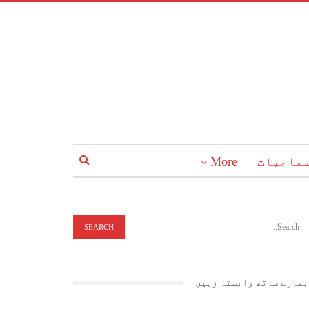
ماجیات
More
ہمارے ساتھ وابستہ رہیں