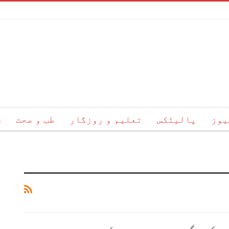
یوز
پالیٹکس
تعلیم و روزگار
طب و صحت
س