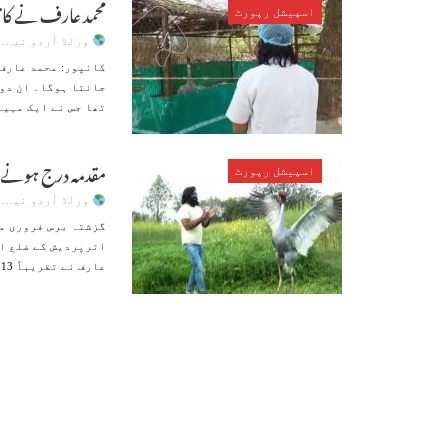
محمد عارف نے کان
اسپیشل رپورٹ
ورلڈ اُردو نیوز
کانپور: محمد عارف 
جانتا ہوگا۔ ان دون
تھا جس نے ایک مہین
مقدمہ درج ہونے ک
اسپیشل رپورٹ
ورلڈ اُردو نیوز
اترپردیش کے ضلع ام
عارف نے تقریباً 13 ماہ تک سارس کی دیکھ بھال کی تاہم سنیچر کو انہیں معلوم