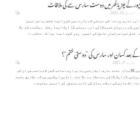
پور کے چڑیا گھر میں دوست سارس سے کی ملاقات
اپریل 12, 2023
اور سارس پرندہ کی دوستی کے بارے میں کون ایسا شخص ہے جو نہیں
وں کے درمیان خیرسگالی اور دوستی کا ایک ایسا رشتہ دیکھنے کو ملا
ہ قبل خوب سرخیاں حاصل کی تھیں۔ پھر کچھ ایسا ہوا کہ محکمہ
…
ے بعد کسان اور سارس کی ’دوستی ختم‘؟
مارچ 27, 2023
گزشتہ برس فروری میں 35 سالہ محمد عارف ایک زخمی سارس اپنے ساتھ گھر لائے تھے جو ان کو
یٹھی کے ایک گاؤں مندھکا سے ملا تھا۔انڈین ایکسپریس کے مطابق محمد
…