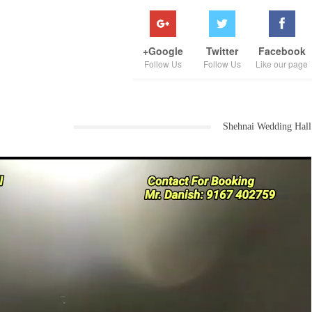
Google+
Twitter
Facebook
Follow Us
Follow Us
Like our page
Shehnai Wedding Hall