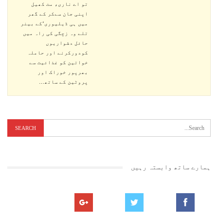
تو اے ناری، مت کھیل
اپنی جان سےکر کے گھر
میں ہی ڈیلیوری‘کے بینر
تلے وہ زچگی کی راہ میں
حائل دشواریوں
کودورکرنے اور حاملہ
خواتین کو غذائیت سے
بھرپور خوراک اور
پروٹین کے ساتھ
…
ہمارے ساتھ وابستہ رہیں