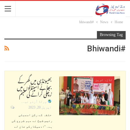
#bhiwandi
News
Home
Browsing Tag
#bhiwandi
بھیونڈی میں گھر کے
تازہ ترین
بجائے اسپتالوں میں
زچگی کرانے کی مہم
ورلڈ اُردو نیوز
اپریل 20, 2023
حلقہ کے رکن اسمبلی
رئیس شیخ نے مہم شروع کی
ہے۔ ’ادھیکارکو جان لے