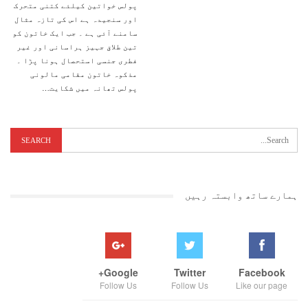
پولس خواتین کیلئے کتنی متحرک
اور سنجیدہ ہے اس کی تازہ مثال
سامنے آئی ہے ۔ جب ایک خاتون کو
تین طلاق جہیز ہراسانی اور غیر
فطری جنسی استحصال ہونا پڑا ۔
مذکوہ خاتون مقامی مالونی
پولس تھانہ میں شکایت…
ہمارے ساتھ وابستہ رہیں
Google+
Twitter
Facebook
Follow Us
Follow Us
Like our page