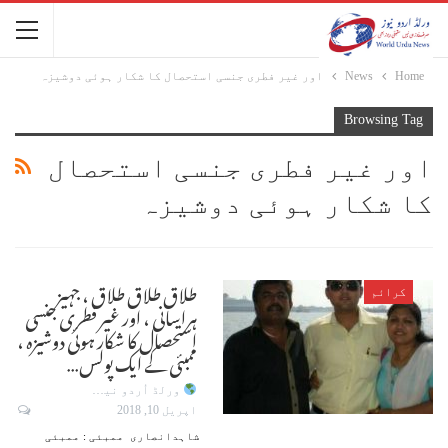
Home
News
اور غیر فطری جنسی استحصال کا شکار ہوئی دوشیزہ
Browsing Tag
اور غیر فطری جنسی استحصال
کا شکار ہوئی دوشیزہ
طلاق طلاق طلاق ، جہیز
کرائم
ہراسانی ، اور غیر فطری جنسی
استحصال کا شکار ہوئی دوشیزہ ،
ممبئی کے ایک پولس…
ورلڈ اُردو نیوز
اپریل 10, 2018
شاہدانصاری ممبئی : ممبئی