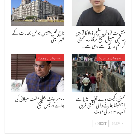
کی بات یہ ہے کہ جو بھی لوگ یہاں ہیں یہاں کا ماحول یار اور یارانہ
جیسے ماحول میں دکھائی دیے پہ شعبہ انجمن اسلام کے زیر اہتمام چل رہا
ہے-
ایک وقت تھا جب اردو ریسرچ انسٹیوٹ میں کتابوں کی تعداد زیادہ تھی اور
منشیات فروش سلیم ڈولا کا قریبی
تاج محل پیلیس ہوٹل بھارت کے
اسکی اہمیت بھی بھی بہت تھی کیونکہ ایک مشن تھا جسکی وجہ سے اردو کی
ساتھی سہیل شیخ گرفتار۔ ممبئی
شہر ممبئی
ترقی کے لئے ہمہ وقت لوگ تیار تھے ان میں نجیب اشرف ندوی اور ڈاکٹر
کرائم برانچ اسے دبئی سے…
فخرالدین مدنی ہیں لیکن موجودہ دور میں آر ٹی آئی سے ملی جانکاری نے
نے یہ ثابت کر دیا کہ اس وقت نہ صرف اس مشن کو تباہ کر دیا گیا بلکہ
انکے خواب بھی چکنا چور کر دیے گئے جو اردو داں اردو عوام کے لئے دیکھے
اسپیشل رپورٹ
اسپیشل رپورٹ
تھے –
ا
ردو ریسرچ انسٹیوٹ کے ساتھ اس عدم توجہی اور سوتیلے رویہ کی وجہ سے
اب یہاں کوئی نہیں آتا گویا ایسا لگتا ہے کہ جس شعبے کے لئے انجمن اسلام
نے نصف صدی سے سنبھالے رکھا لیکن اسے بیسویں صدی کے اردو مافیا نے بند
کرنے میں کامیابی حاصل کر لی –
ممبئی: گیٹ وے آف انڈیا سے
۲۰۰؍ یونٹ بجلی مفت سپلائی کی
ایلیفینٹا جانے والی کشتی غرق
جائے :رئیس شیخ
آب، ۱۳؍ کی موت
NEXT
PREV