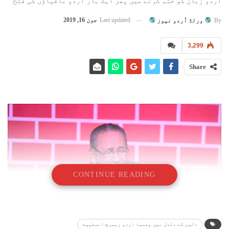
اردو زبان کو ختم کرنے میں پھر ایک بار اردو مافیاؤں کی فتح
Last updated
جون 16, 2019
By
ورلڈ اُردو نیوز
3,299
Share
CONTINUE READING
دلوی کے دلدل میں پھنسا اردو ریسرچ انسٹیوٹ