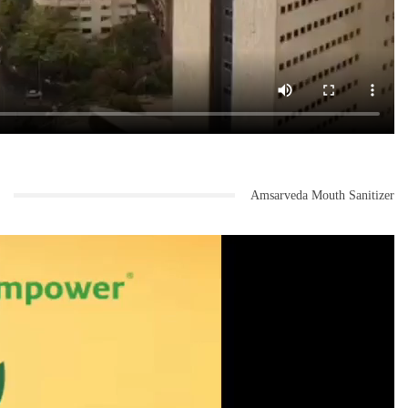
Amsarveda Mouth Sanitizer