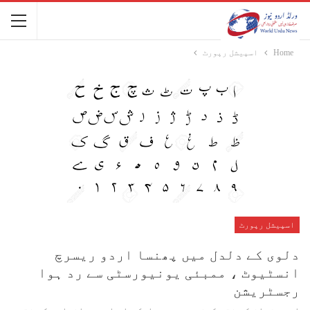
Home
اسپیشل رپورٹ
اسپیشل رپورٹ
دلوی کے دلدل میں پھنسا اردو ریسرچ
انسٹیوٹ ، ممبئی یونیورسٹی سے رد ہوا
رجسٹریشن