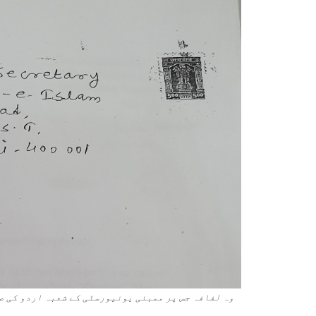
وہ لفافہ جس پر ممبئی یونیورسٹی کے شعبہ اردو کی ص