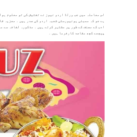
اس معاملہ میں جب ورلڈ اردو نیوز نے تفتیش کی تو معلوم ہوا 
ہے جو کہ ممبئی یونیورسٹی شعبہ اردو کی صدر ہیں ۔ معزیہ قا
ادب کے مصنف کے طور پر مشتہر کرتے ہیں ۔ مذکورہ لفافہ سے معل
پیچھے کچھ مقاصد کارفرما ہیں ۔