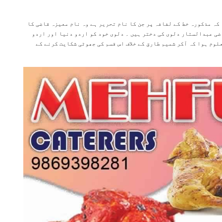
کہ مذکورہ خط کے لفافہ پر جن کا نام تحریر ہے وہ نام معیزہ قاضی کا
ضی عبدالستار دلوی کی دختر ہیں ۔ دلوی خود کو اردو دنیا اور اردو
وم ہوا کہ آکر شمیم طارق کے خلاف اس قسم کی جھوٹی شکایت کرنے کے