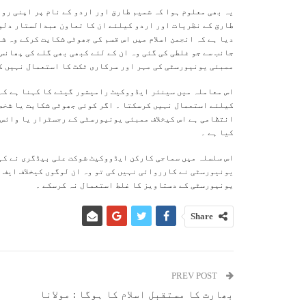
یہ بھی معلوم ہوا کہ شمیم طارق اور اردو کے نام پر اپنی رو
طارق کے نظریات اور اردو کیلئے ان کا تعاون عبدالستار دلوی
دیا ہے کہ انجمن اسلام میں اس قسم کی جھوٹی شکایت کرکے وہ ش
جانب سے جو غلطی کی گئی وہ ان کے لئے کبھی بھی گلے کی پھانس
ممبئی یونیورسٹی کی مہر اور سرکاری ٹکٹ کا استعمال نہیں کر
اس معاملہ میں سینئر ایڈووکیٹ رامیشور گیتے کا کہنا ہے کہ 
کیلئے استعمال نہیں کرسکتا ۔ اگر کوئی جھوٹی شکایت یا شخصی
انتظامی ہے اس کیخلاف ممبئی یونیورسٹی کے رجسٹرار یا وائس 
کیا ہے ۔
اس سلسلہ میں سماجی کارکن ایڈووکیٹ شوکت علی بیڈگری نے کہا
یونیورسٹی نے کارروائی نہیں کی تو وہ ان لوگوں کیخلاف ایف ا
یونیورسٹی کے دستاویز کا غلط استعمال نہ کرسکے ۔
Share
PREV POST
بھارت کا مستقبل اسلام کا ہوگا : مولانا