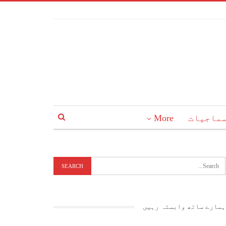
ماجیات
More
ہمارے ساتھ وابستہ رہیں