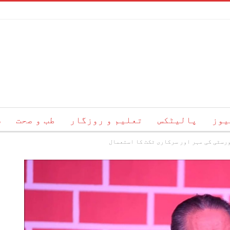
یوز
پالیٹکس
تعلیم و روزگار
طب و صحت
س
رسٹی کی مہر اور سرکاری ٹکٹ کا استعمال