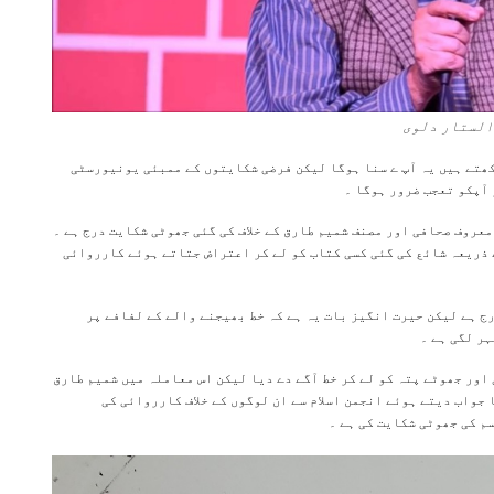
لستار دلوی
ھتے ہیں یہ آپ ے سنا ہوگا لیکن فرضی شکایتوں کے ممبئی یونیورسٹی
آپکو تعجب ضرور ہوگا ۔
معروف صحافی اور مصنف شمیم طارق کے خلاف کی گئی جھوٹی شکایت درج ہے ۔
 ذریعہ شائع کی گئی کسی کتاب کو لے کر اعتراض جتاتے ہوئے کارروائی
ج ہے لیکن حیرت انگیز بات یہ ہے کہ خط بھیجنے والے کے لفافے پر
ر لگی ہے ۔
اور جھوٹے پتہ کو لے کر خط آگے دے دیا لیکن اس معاملہ میں شمیم طارق
 جواب دیتے ہوئے انجمن اسلام سے ان لوگوں کے خلاف کارروائی کی
م کی جھوٹی شکایت کی ہے ۔