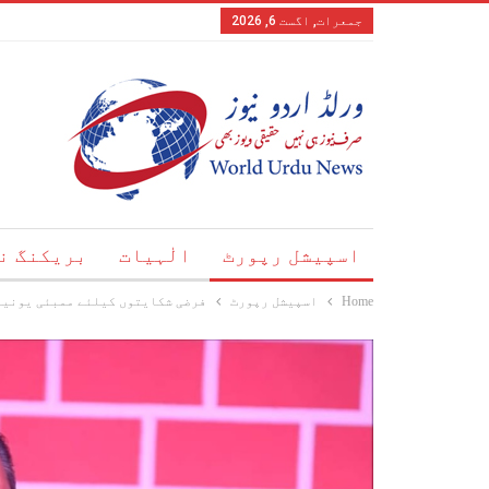
جمعرات, اگست 6, 2026
اسپیشل رپورٹ
الٰہیات
بریکنگ ن
Home
اسپیشل رپورٹ
فرضی شکایتوں کیلئے ممبئی یونیو