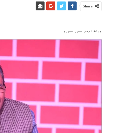
Share
ورلڈ اردو نیوز بیورو