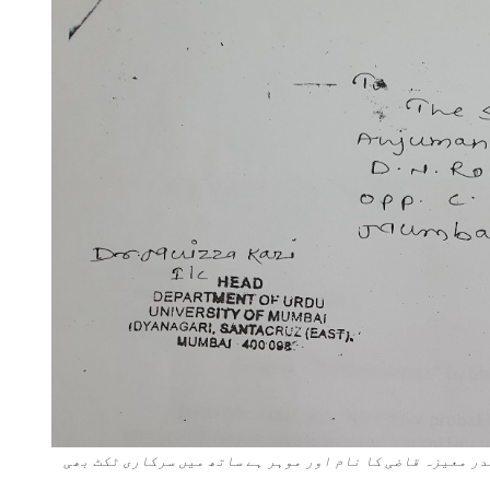
در معیزہ قاضی کا نام اور موہر ہے ساتھ میں سرکاری ٹکٹ بھی