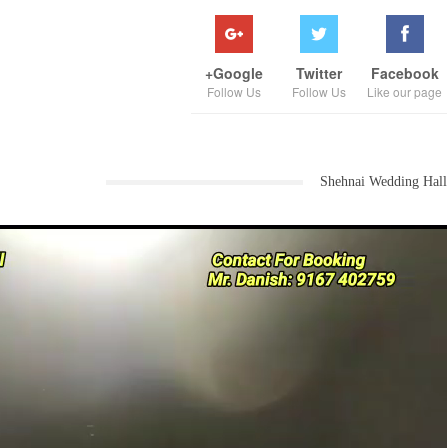
Google+
Twitter
Facebook
Follow Us
Follow Us
Like our page
Shehnai Wedding Hall