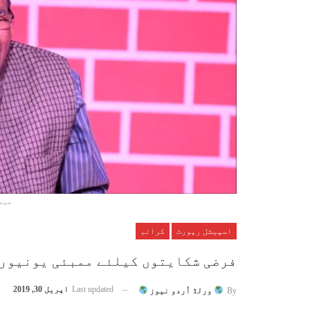
عبد
اسپیشل رپورٹ
کرائم
فرضی شکایتوں کیلئے ممبئی یونیورس
Last updated
اپریل 30, 2019
By
ورلڈ اُردو نیوز