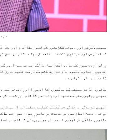
عبدا
ممبئی : فرضی اور جھوٹی شکایتوں کے لئے اپنا نام اور پتہ لک
کے اسٹیمپ اور سرکاری ٹکٹ کا استعمال ہونے لگا ہے یہ سن کر 
ورلڈ اردو نیوز کے ہاتھ ایک ایسا خط لگا ہے جس میں اردو کے 
اس میں انصاری محمود نام کے ایک شخص کے ذریعہ شمیم طارق کے
کا مطالبہ کیا گیا ہے ۔
مذکورہ خط پر ممبئی کے مدنپورہ کا ادھورا اور جھوٹا پتہ در
ممبئی یونیورسٹی کے شعبہ اردو کے صدر کا نام اور شعبہ کی مہ
انجمن نے مذکورہ خط کو جب تفتیش کیلئے دیکھا تو ان سب فرضی 
جو کہ انجمن اسلام میں ہی خدمات پر مامور ہیں انہوں نے خط کا
منظوری مانگی جن لوگوں نے ممبئی یونیورسٹی کے نام پر اس قس