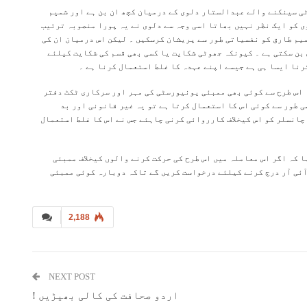
ٹی سینکنے والے عبدالستار دلوی کے درمیان کچھ ان بن ہے اور شمیم
 کو ایک نظر نہیں بھاتا اسی وجہ سے دلوی نے یہ پورا منصوبہ ترتیب
میم طارق کو نفسیاتی طور سے پریشان کرسکیں ۔ لیکن اس درمیان ان کی
 بن سکتی ہے ۔ کیونکہ جھوٹی شکایت یا کسی بھی قسم کی شکایت کیلئے
نا ایسا ہی ہے جیسے اپنے عہدہ کا غلط استعمال کرنا ہے ۔
اس طرح سے کوئی بھی ممبئی یونیورسٹی کی مہر اور سرکاری ٹکٹ دفتر
 طور سے کوئی اس کا استعمال کرتا ہے تو یہ غیر قانونی اور بد
چانسلر کو اس کیخلاف کارروائی کرنی چاہئے جس نے اس کا غلط استعمال
 کہ اگر اس معاملہ میں اس طرح کی حرکت کرنے والوں کیخلاف ممبئی
ٓئی آر درج کرنے کیلئے درخواست کریں گے تاکہ دوبارہ کوئی ممبئی
2,188
NEXT POST
اردو صحافت کی کالی بھیڑیں !