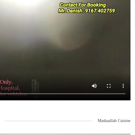
اس موقع پر ایک عوامی منشور کا اجراء عمل میں آ یا ۔ جس میں فلاح و بہبود
، سماجی انصاف ، تعلیم ، بنیادی ڈھانچہ میں اصلاحات ، کسانوں کی
خوشحالی اور زراعتی ترقی اورمعاشی ترقی و خوشحالی کیلئے عوامی
مطالبات پیش کئے گئے ہیں ۔ واضح ہو کہ جماعت اسلامی ہر انتخابی عمل سے
قبل عوامی منشور جاری کرتی ہے جو خالص عوامی اور ملکی ترقی و فلاح
بہبود پر مبنی ہوتا ہے ۔
اختتام پر امیر حلقہ رضوان الرحمٰن نے انتہائی پُرامید اور پرعزم انداز
میں رہنمایانہ گفتگو کی ۔ قرآن مجید کے ایمانی ڈسکورس کہ مایوسی سے
پرے ہوتے ہوئے آگے بڑھنے ، مجتمع ہو کر غور و خوض کرنے کی طرف توجہ
دلائی ۔ انہوں نے کہا کہ الیکشن اور اس کے نتائج امت مسلمہ کا ترجیحی
مسئلہ نہیں ہے ۔ رضوان الرحمن خان نے اتحادی قوت کو سلیقے سے اعلیٰ
Mashaallah Cuisine
مقاصد کیلئے استعمال کرنے کو وقت کی اہم ترین ضرورت قرار دیا ۔