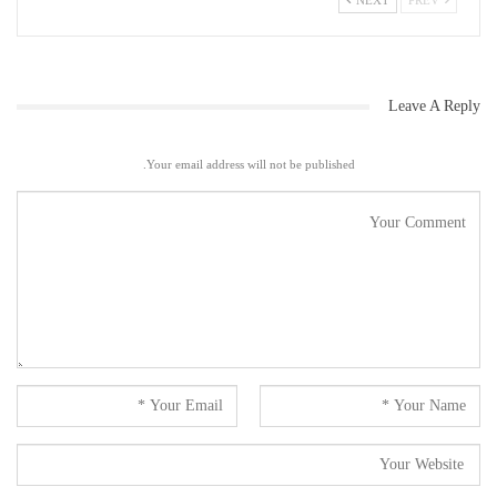
NEXT
PREV
بہت معمولی فرق سے سیکولر امیدواروں کی ہار جیت ہوئی تھی ۔ اس بار
حالات تھوڑے مختلف ہیں ۔ اب کی بار شیوسینا اور بی جے پی کے درمیان
اتحاد ہوگیا ہے ۔ اس لیے ہمیں بہت محتاط ہو کر قدم اٹھانے کی ضرورت ہے
۔
Leave A Reply
امیر حلقہ رضوان الرحمٰن نے انتہائی پُرامید اور پرعزم انداز میں
رہنمایانہ گفتگو کی۔ قرآن مجید کے ایمانی ڈسکورس کہ مایوسی سے پرے
Your email address will not be published.
ہوتے ہوئے آگے بڑھنے،مجتمع ہو کر غور و خوص کرنے کی طرف توجہ دلائی۔
انہوں نے کہا کہ الیکشن اور اس کے نتائج امت مسلمہ کا ترجیحی مسئلہ
نہیں ہے ۔ رضوان الرحمن خان نے اتحادی قوت کو سلیقے سے اعلیٰ مقاصد
کیلئے استعمال کرنے کو وقت کی اہم ترین ضرورت قرار دیا ۔ اس کے بعد ایک
کھلا مباحثہ شروع ہوا ۔