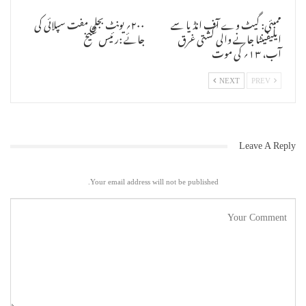
اپیلوں میں چیلنج کیا ہے ۔ جس پر سی ایس ویدناتھن نے کہا کہ مسلم فریق
ممبئی: گیٹ وے آف انڈیا سے
۲۰۰؍ یونٹ بجلی مفت سپلائی کی
یہ ثابت نہیں کرسکا کہ یہ وقف بابر سے منسوب ہے ۔
ایلیفینٹا جانے والی کشتی غرق
جائے :رئیس شیخ
آب، ۱۳؍ کی موت
سی ایس ویدناتھن نے 1860کی گرانٹ کو دکھاتے ہوئے کہا کہ اس کا ترجمہ
غلط کیا گیا جس پر چیف جسٹس رنجن گگوئی نے کہا کہ ترجمہ کے معمولی فرق
پر آپ کوئی بڑی بحث نہیں کرسکتے ، اس کو یہیں چھوڑ کر آگے بڑھئے ۔ اس کے
NEXT
PREV
بعد سی ایس ویدناتھن نے گرانٹ میں جن معافی داروں کے نام تھے ان کو لے
کر یہ اعتراض کیا کہ اس سے نماز کا ہونا ثابت نہیں ہوتا ۔ جس پر جسٹس
چندرچوڑ نے کہا کہ یہ صرف گرانٹ کی سند ہے اور اس میں گرانٹ کا مقصد
بیان کیا گیا ہے جو کہ مسجد اور اس کی دیکھ بھال سے متعلق ہے ، اس میں
نماز کا ذکر کیسے آئے گا ۔ البتہ یہ ضرور مسجد کے دیکھ بھال سے متعلق
Leave A Reply
ہدایات کو ثابت کرتا ہے ۔
آج کی بحث کے دوران ڈاکٹر دھون کے علاوہ مسلم پرسنل بورڈ کی سینئر
ایڈوکیٹ میناکشی اروڑہ اور بورڈ کے سیکریٹری سینئر ایڈوکیٹ ظفر یاب
Your email address will not be published.
جیلانی بھی موجود تھے ۔ اسی طرح بورڈ کے ایڈوکیٹ آن ریکارڈ کے طور پر
ایڈوکیٹ شکیل احمد سید، ایڈوکیٹ ایم آر شمشاد، ایڈوکیٹ اعجاز مقبول،
ایڈوکیٹ ارشاد احمد اور ایڈوکیٹ فضیل احمد ایوبی بھی موجود رہے ان کے
علاوہ ان کے جونیئر وکلاء بھی موجود تھے۔