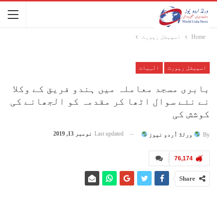
Home
اسپیشل رپورٹ
اسپیشل رپورٹ
الٰہیات
بابری مسجد معاملہ میں ہندو فریق کے وکلا
نے نئے سوال اٹھا کر مقدمہ کو الجھانے کی
کوشش کی
Last updated
نومبر 13, 2019
By
ورلڈ اُردو نیوز
76,174
Share