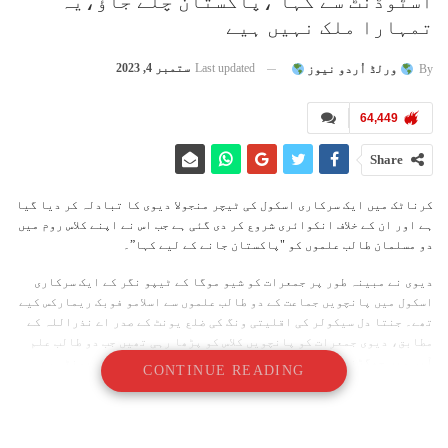
اسٹوڈنٹ سے کہا ،پاکستان چلے جاؤ،یہ
تمہارا ملک نہیں ہیے
Last updated
ستمبر 4, 2023
By
ورلڈ اُردو نیوز
64,449
Share
کرناٹک میں ایک سرکاری اسکول کی ٹیچر منجولا دیوی کا تبادلہ کر دیا گیا
ہے اور ان کے خلاف انکوائری شروع کر دی گئی ہے جب اس نے اپنے کلاس روم میں
دو مسلمان طالب علموں کو "پاکستان جانے کے لیے کہا”۔
دیوی نے مبینہ طور پر جمعرات کو شیو موگا کے ٹیپو نگر کے ایک سرکاری
اسکول میں پانچویں جماعت کے دو طالب علموں سے اسلامو فوبک ریمارکس کیے
تھے۔ جنتا دل سیکولر کی اقلیتی ونگ کی ضلع یونٹ کے صدر اے نذراللہ کے
مطابق، دیوی جمعرات کو پانچویں کلاس کو پڑھا رہی تھیں جب دو طالب علم
آپس میں جھگڑنے لگے۔ اس نے لڑکوں کو ڈانٹا، دونوں مسلم کمیونٹی سے
CONTINUE READING
تھے، اور ان سے کہا کہ "یہ تمہارا ملک نہیں ہے۔”
"بچوں کی طرف سے اس واقعے کے بارے میں بتانے کے بعد ہم حیران رہ گئے۔