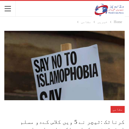
Home
خبریں
مقامی
مقامی
کرناٹک :ٹیچر نے 5 ویں کلاس کےدو مسلم