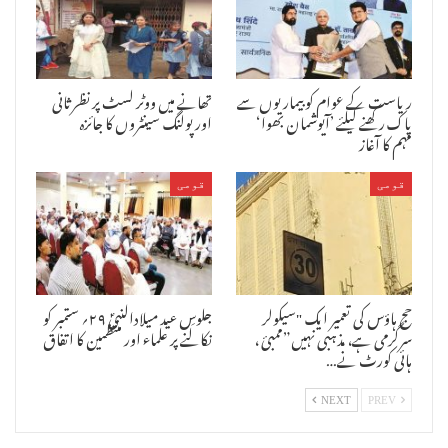
ریاست کے عوام کو بیماریوں سے
تھانے میں ووٹر لسٹ پر نظرثانی
پاک رکھنے کیلئے ’آیوشمان بھوا‘
اور پولنگ سینٹروں کا جائزہ
مہم کا آغاز
قومی
قومی
حج ہاؤس کی تعمیر ایک "سیکولر
جلوسِ عید میلادالنبیؐ ۲۹؍ ستمبر کو
سرگرمی ہے، مذہبی نہیں”ممبئ ،
نکالنے پر علماء اور منتظمین کا اتفاق
ہائی کورٹ نے…
NEXT
PREV