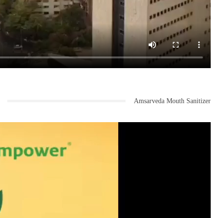
Amsarveda Mouth Sanitizer