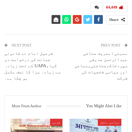
ہم نے ڈپٹی ڈائریکٹر آف پبلک انسٹرکشن (DDPI) کے پاس شکایت درج کرائی،
64,449
اور محکمہ نے استاد کے خلاف کارروائی کی،‘‘ ہندوستان ٹائمز نے نذر اللہ
کے حوالے سے بتایا۔
Share
اخبار کی خبر کے مطابق، بلاک ایجوکیشن آفیسر بی ناگراج، جنہوں نے
واقعے کی تحقیقات کی، نے بتایا کہ کلاس میں موجود دیگر طلباء نے شکایت
کی حمایت کی۔ جنتا دل سیکولر کی اقلیتی ونگ کی ضلع یونٹ کے صدر اے
نذراللہ کے مطابق، دیوی جمعرات کو پانچویں کلاس کو پڑھا رہی تھیں جب دو
NEXT POST
PREV POST
طالب علم آپس میں جھگڑنے لگے۔
ممبئی : معروف صحافی
شرجیل امام نے قانونی
عبدالرحمن صدیقی
ضمانت کی درخواست دی
اس نے لڑکوں کو ڈانٹا، دونوں مسلم کمیونٹی سے تھے، اور ان سے کہا کہ
"یہ تمہارا ملک نہیں ہے۔”
سپردخاک،صحافتی،سماجی
کہا،UAPA کے تحت زیادہ
اور سیاسی شخصیات کی
سے زیادہ سزا کا نصف مکمل
"بچوں کی طرف سے اس واقعے کے بارے میں بتانے کے بعد ہم حیران رہ گئے۔ ہم
شرکت
ہو چکا ہے۔
نے ڈپٹی ڈائریکٹر آف پبلک انسٹرکشن (DDPI) کے پاس شکایت درج کرائی،
اور محکمہ نے استاد کے خلاف کارروائی کی،‘‘ ہندوستان ٹائمز نے نذر اللہ
کے حوالے سے بتایا۔اخبار کی خبر کے مطابق، بلاک ایجوکیشن آفیسر بی
ناگراج، جنہوں نے واقعے کی تحقیقات کی، نے بتایا کہ کلاس میں موجود
You Might Also Like
دیگر طلباء نے شکایت کی حمایت کی۔
More From Author
سیاسی ہلچل
قومی