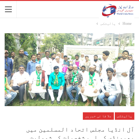
Home
پالیٹکس
پالیٹکس
علا قا ئی خبریں
آل انڈیا مجلس اتحاد المسلمین میں
بھیونڈی کی اہم شخصیات کی شمولیت