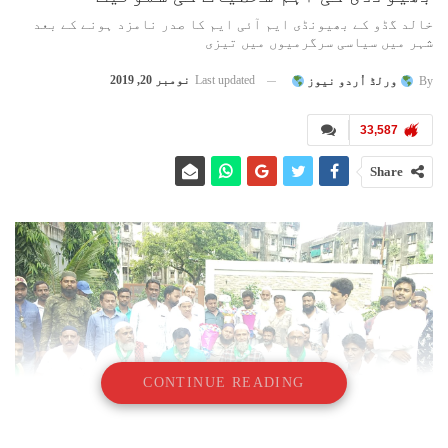
خالد گڈو کے بھیونڈی ایم آئی ایم کا صدر نامزد ہونے کے بعد
شہر میں سیاسی سرگرمیوں میں تیزی
Last updated
نومبر 20, 2019
By
ورلڈ اُردو نیوز
33,587
Share
CONTINUE READING