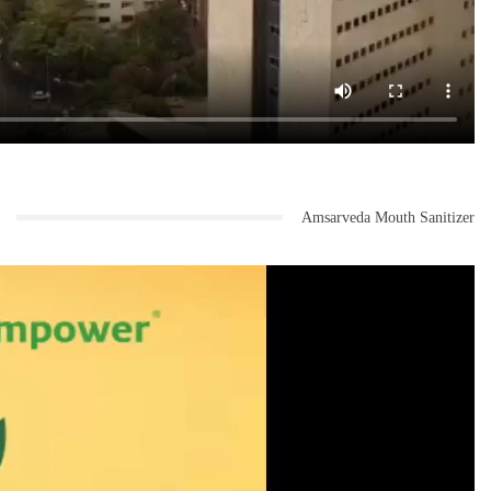
Amsarveda Mouth Sanitizer