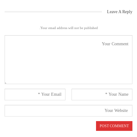
پر کام کرنے کی ہدایت دی ۔ انہوں نے بتایا کہ ایم آئی ایم آئندہ
Leave A Reply
کارپوریشن کے انتخاب میں بڑی تعداد میں اپنے کارپوریٹرس کونسل میں
بھیجے گی اور مئیر کا انتخاب بھی ایم آئی ایم کے ذریعے ہی کیا جائیگا ۔
Your email address will not be published.