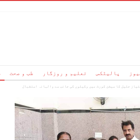
یوز
پالیٹکس
تعلیم و روزگار
طب و صحت
س
یاز جلیل کا سیشن کورٹ میں وکیلوں کی جانب سے والہانہ استقبال