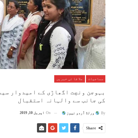
سماجیات
علا قا ئی خبریں
بہوجن ونچت اگھاڑی کے امیدوار سید
کی جانب سے والہانہ استقبال
On
اپریل 10, 2019
By
ورلڈ اُردو نیوز
Share