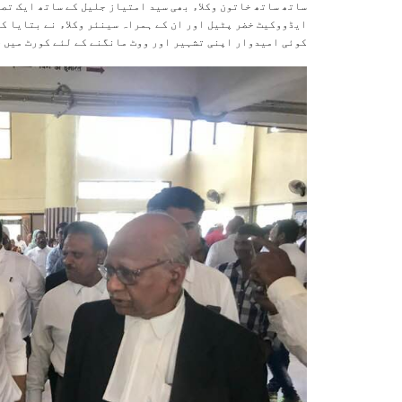
ساتھ ساتھ خاتون وکلاء بھی سید امتیاز جلیل کے ساتھ ایک تص
کوئی امیدوار اپنی تشہیر اور ووٹ مانگنے کے لئے کورٹ میں ح