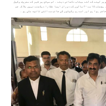
ویر لینے کے لئے بیتاب دکھائی دیئے ۔ اس موقع پر شہر کے معروف وکیل
ایڈووکیٹ خضر پٹیل اور ان کے ہمراہ سینئر وکلاء نے بتایا کہ پچھلے ۱۵ سے ۲۰ سالوں کے دوران ایسا نظارا دیکھنے نہیں ملا کہ جب
اضر ہوا ہو اور اسے ہم وکیلوں کی جانب سے اتنی تائید ملی ہو ۔