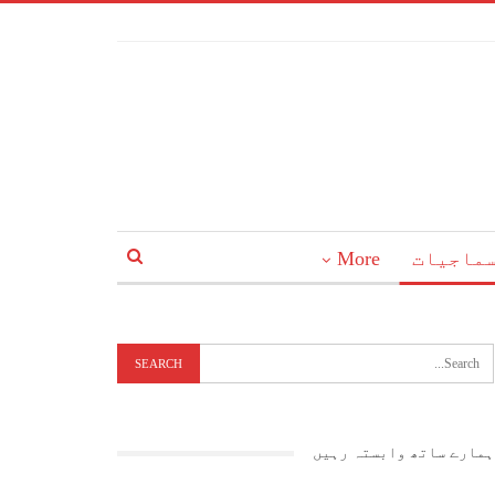
ماجیات
More
ہمارے ساتھ وابستہ رہیں