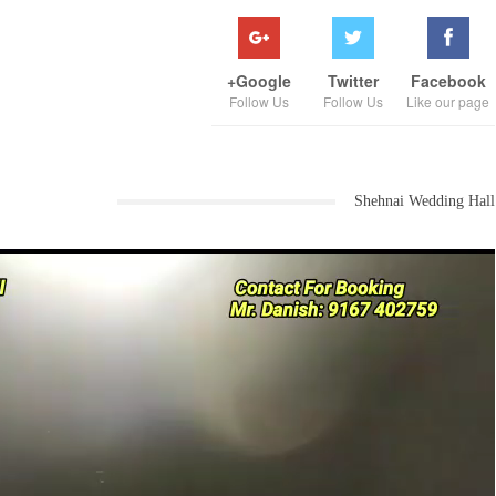
Google+
Twitter
Facebook
Follow Us
Follow Us
Like our page
Shehnai Wedding Hall