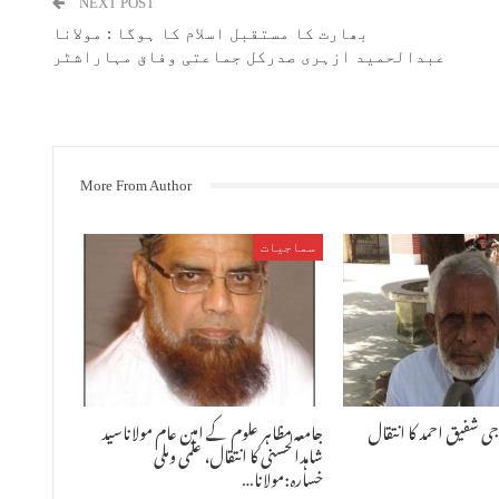
NEXT POST
بھارت کا مستقبل اسلام کا ہوگا : مولانا
عبدالحمید ازہری صدرکل جماعتی وفاق مہاراشٹر
More From Author
سماجیات
ی شفیق احمد کا انتقال
جامعہ مظاہر علوم کے امین عام مولاناسید
شاہدالحسنی کا انتقال، علمی وملی
خسارہ:مولانا…