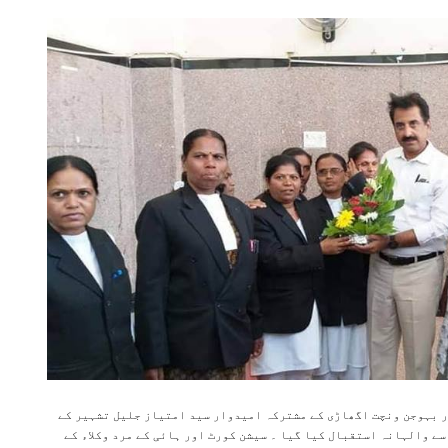
ور بہوجن ونچت اگھاڑی کے مشترکہ امیدوار سید امتیاز جلیل تشہیر کے
ے والہانہ استقبال کیا گیا ۔ سیشن کورٹ اور ہائی کے مرد وکلاء کے