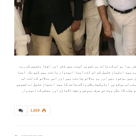
ر ہوا ہو اس کے ساتھ ہم تصویر لینے میں فخر اور اچھا محسوس کررہے
 ہم سید امتیاز جلیل کو اس لئے اپنا امیدوار مانتے ہیں کیونکہ ایسا
میں موجود ہیں اور ہم بدلائو چاہتے ہیں اور اسی بدلائو کے لئے اس
ہتے اس موقع پر ایڈوکیٹ ولاس واگھ صاحب کا سید امتیاز جلیل نے خصوصی
و چلے گا مگر ووٹ تو صرف بہوجن ونچت اگھاڑی اور مجلس کے امیدوار
1,669