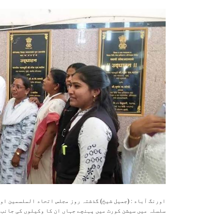
اورنگ آباد : (جمیل شیخ) گذشتہ روز مجلس اتحاد الملسمین ا
سلسلہ میں سیشن کورٹ میں پہنچے جہاں ان کا وکیلوں کی جانب س