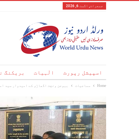
جمعرات, اگست 6, 2026
اسپیشل رپورٹ
الٰہیات
بریکنگ ن
Home
سماجیات
بہوجن ونچت اگھاڑی کے امیدوار سید امت