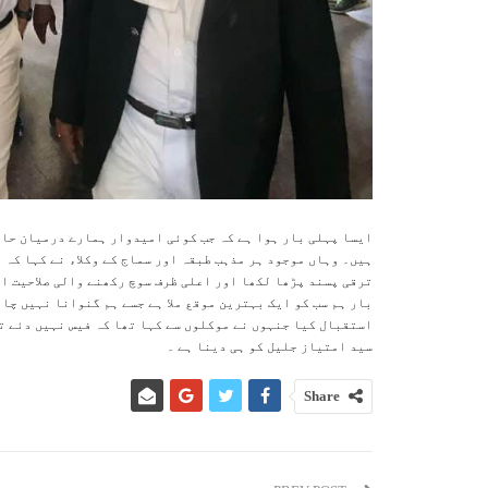
ایسا پہلی بار ہوا ہے کہ جب کوئی امیدوار ہمارے درمیان حاض
ہیں۔ وہاں موجود ہر مذہب طبقہ اور سماج کے وکلاء نے کہا کہ
ترقی پسند پڑھا لکھا اور اعلی ظرف سوچ رکھنے والی صلاحیت ان 
بار ہم سب کو ایک بہترین موقع ملا ہے جسے ہم گنوانا نہیں چا
استقبال کیا جنہوں نے موکلوں سے کہا تھا کہ فیس نہیں دئے ت
سید امتیاز جلیل کو ہی دینا ہے ۔
Share