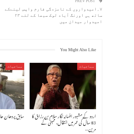
PREV POST
۷؍امیدواروں کے نامزدگی فارم واپس لینےکے
ساتھ ہی اورنگ آباد لوک سبھا کے لئے ۲۳
امیدوار میدان میں
You Might Also Like
سماجیات
سماجیات
اردو کے مشہور افسانہ نگار سلام بن رزاق کا
سابق پردھان حاج
83 سال کی عمر میں انتقال، ممبئی کے
مرین…