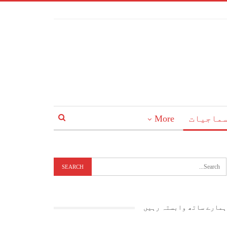
ماجیات
More
ہمارے ساتھ وابستہ رہیں