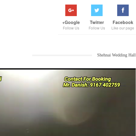
Google+
Twitter
Facebook
Follow Us
Follow Us
Like our page
Shehnai Wedding Hall