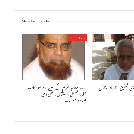
More From Author
سماجیات
ی شفیق احمد کا انتقال
جامعہ مظاہر علوم کے امین عام مولاناسید
شاہدالحسنی کا انتقال، علمی وملی
خسارہ:مولانا…