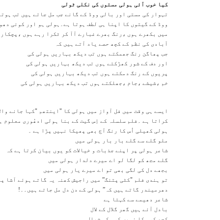
کیا خوب آئی ہولی مستوں کی نکلی ٹولی
تہوار کی مستی اور بالی ووڈ کے گانے جب مل جاتے ہیں تب ہوت
ووڈ کے گیتوں کا اپنا ہی لطف ہوتا ہے۔ہولی ہو اور کوئی دھو
میں بکھرے ہوں ،رنگ بھرے غبارے آآ کر ٹکرا رہے ہوں ،پچکاری
آبادی کی نظم کے کچھ حصے یاد آتے ہیں کہ
جب پھاگن رنگ جھمکتے ہوں تب دیکھ بہاریں ہولی کی
اور دف کے شور کھڑکتے ہوں تب دیکھ بہاریں ہولی کی
پریوں کے رنگ دمکتے ہوں تب دیکھ بہاریں ہولی کی
خم ،شیشے ،جام ،جھلکتے ہوں تب دیکھ بہاریں ہولی کی
ایسے ہی وقت میں فل آواز میں ہولی کا "اینتھم "کہا جانے وال
کراتا ہے ۔فلم سلسلہ کے اِس گیت کے بنا ہولی ادھُوری معلوم 
ہولی کھیلی اُس کا رنگ آج بھی پھیکا نہیں پڑا ہے ۔
ملو گلے سے گلے بار بار ہولی میں
شاعر ہولی پر اپنے جذبات و خیالات کو یوں بیان کرتا ہے کہ
گلے مجھ کو لگا لو اے میرے دلدار ہولی میں
بجھے دل کی لگی بھی تو اے میرے یار ہولی میں
تو ہندی فلم "کٹی پتنگ” میں راجیش کھنہ یہ گاتے ہوئے آشا پا
دھرمیندر گاتے ہیں کہ” ہولی کے دن دل مل جاتے ہیں۔۔!
شاعر دھیمے سے کہتا ہے
بادل آئے ہیں گھر گلال کے لال
کچھ کسی کا نہیں کسی کو خیال