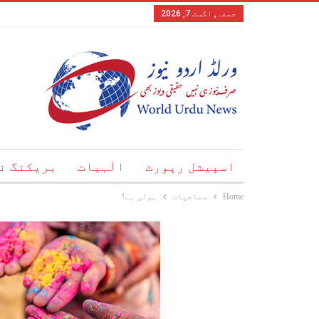
جمعہ, اگست 7, 2026
اسپیشل رپورٹ
الٰہیات
بریکنگ ن
Home
سماجیات
ہولی ہے!