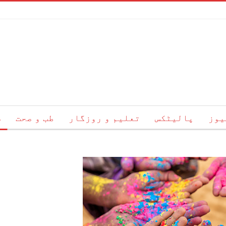
یوز
پالیٹکس
تعلیم و روزگار
طب و صحت
س