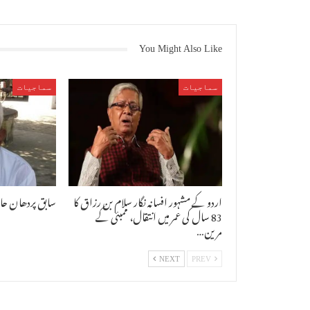
You Might Also Like
سماجیات
سماجیات
اردو کے مشہور افسانہ نگار سلام بن رزاق کا
سابق پردھان حاج
83 سال کی عمر میں انتقال، ممبئی کے
مرین…
NEXT
PREV