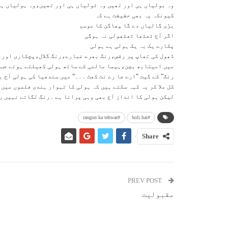
وہ بولیاں ہی اور تھیں وہ ٹولیاں ہی اور تھیں،وہ ہولیاں ہی
کیونکہ یہ بھی حقیقت ہے کہ
بڑی گالیاں دے گا پھاگن کا موسم
اگر آج ٹھٹھا ٹھٹھولی نہ ہوگی
پکارے یک بہ یک ہولی ہے ہولی
ڈھول کی تھاپ پر رقص،رنگ بھرے غبارے،رنگ گلال،پچکاری اور 
میں امیتابھ بچن،ہیما مالنی کے ساتھ ہولی کھیلتے ہوئے جب 
رنگ” کے گیت "ارے جا رے نٹ کھٹ ۔۔۔” میں سندھیا کی ہولی آج 
کل ملا کر یہ کہہ سکتے ہیں کہ ہولی کا تہوار ہندی فلموں میں 
لیکن ہولی کا انداز آج بھی وہی پرانا ہے ۔رنگ لگاتے نہیں ر
#rangon ka tehwar
#holi hai
Share
PREV POST
مقبولیت