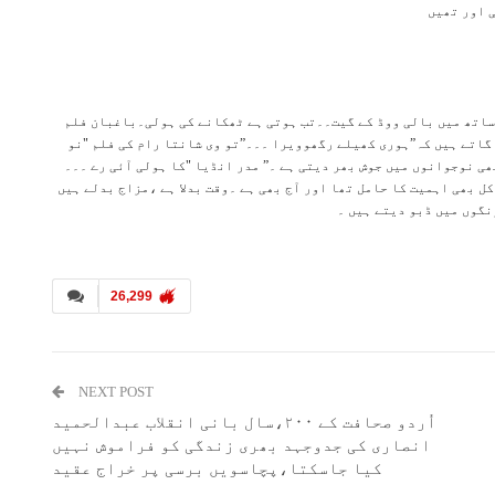
 اور تھیں
ساتھ میں بالی ووڈ کے گیت۔۔تب ہوتی ہے ٹھکانے کی ہولی۔باغبان فلم
گاتے ہیں کہ”ہوری کھیلے رگھوویرا ۔۔۔”تو وی شانتا رام کی فلم "نو
بھی نوجوانوں میں جوش بھر دیتی ہے ۔” مدر انڈیا "کا ہولی آئی رے ۔۔۔
کل بھی اہمیت کا حامل تھا اور آج بھی ہے ۔وقت بدلا ہے ،مزاج بدلے ہیں
نگوں میں ڈبو دیتے ہیں ۔
26,299
NEXT POST
اُردو صحافت کے ۲۰۰،سال بانی انقلاب عبدالحمید
انصاری کی جدوجہد بھری زندگی کو فراموش نہیں
کیا جاسکتا،پچاسویں برسی پر خراج عقید