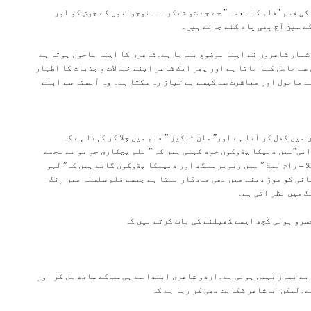
کی قسم "فلم کا نغمہ ” جے جے شو شنکر ۔۔۔نوجوانوں کے جوش کو اور
ے سین آج بھی یاد کئے جاتے ہیں۔
 شمار شاعروں نے اپنا موضوع بنایا ہے۔شاعری کا اپنا ماحول ہوتا ہے
 سے حاصل کیا جاتا ہے اور پھر ایک شاعر اپنے خیالات و جذبات کا اظہار
 ماحول اور معاشرت سے کیسے بے نیاز رہ سکتا ہے۔ وہ آہستہ سے اپنے
یں کھل کر آتا ہے اور” ملن ٹاکیز ” فلم میں چلا کر کہتا ہے کہ
انی”میں دیپکا پڈوکون خود کہتی ہیں کہ ” بلم پچکاری جو تو نے مجھے
 – رام لیلا ” میں رنویر سنگھ اور دیپیکا پڈوکون گاتے ہیں کہ” لہو
انی کو موڑ دینے میں بھی مددگار بنتا ہے جیسے فلم سلسلہ میں رنگ
گ میں نظر آتی ہے۔
سرو ہولی کچھ ایسے کھیلنے کی بات کرتے ہیں کہ
ے نیاز نہیں ہوئی ہے۔اردو شاعری ابتدا سے ہی سب کے ساتھ مل کر اور
ے۔لیکن اب شاعر شکایت بھی کر رہا ہے کہ