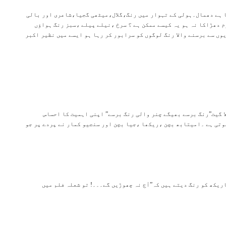
ا ہے دھمال۔ہولی کے تہوار میں رنگ،گلال،میٹھی گجیا،شاعری اور بالی
م دھڑاکا نہ ہو یہ کیسے ممکن ہے ؟ سرخ ،نیلے پیلے ،سبز رنگ ہواؤں
وں سے برسنے والا رنگ لوگوں کو سرابور کر رہا ہو ایسے میں نظیر اکبر
ا گیت”رنگ برسے بھیگے چنر والی رنگ برسے” اپنی اہمیت کا احساس
ہوتی ہے ۔امیتابھ بچن ،ریکھا ،جیا بچن اور سنجیو کمار نے پردے پر جو
ریکھ کو رنگ دیتے ہیں کہ”آج نہ چھوڑیں گے۔۔۔! تو شعلہ فلم میں