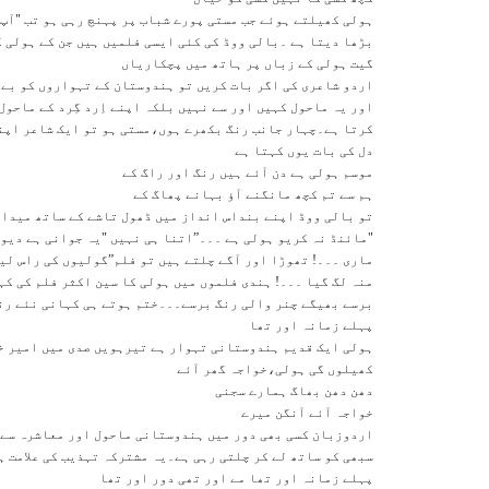
ہولی کھیلتے ہوئے جب مستی پورے شباب پر پہنچ رہی ہو تب "آپ 
بڑھا دیتا ہے ۔بالی ووڈ کی کئی ایسی فلمیں ہیں جن کے ہولی ک
گیت ہولی کے زباں پر ہاتھ میں پچکاریاں
اردو شاعری کی اگر بات کریں تو ہندوستان کے تہواروں کو بے
اور یہ ماحول کہیں اور سے نہیں بلکہ اپنے اِرد گِرد کے ماحول
کرتا ہے۔چہار جانب رنگ بکھرے ہوں،مستی ہو تو ایک شاعر اپنے
دل کی بات يوں کہتا ہے
موسم ہولی ہے دن آئے ہیں رنگ اور راگ کے
ہم سے تم کچھ مانگنے آؤ بہانے پھاگ کے
تو بالی ووڈ اپنے بنداس انداز میں ڈھول تاشے کے ساتھ میدان م
"مائنڈ نہ کریو ہولی ہے ۔۔۔”اتنا ہی نہیں "یہ جوانی ہے دیو
ماری ۔۔۔! تھوڑا اور آگے چلتے ہیں تو فلم”گولیوں کی راس لیلا
منہ لگ گیا ۔۔۔! ہندی فلموں میں ہولی کا سین اکثر فلم کی کہ
برسے بھیگے چنر والی رنگ برسے۔۔۔ختم ہوتے ہی کہانی نئے رن
پہلے زمانہ اور تھا
ہولی ایک قدیم ہندوستانی تہوار ہے تیرہویں صدی میں امیر خ
کھیلوں گی ہولی،خواجہ گھر آئے
دھن دھن بھاگ ہمارے سجنی
خواجہ آئے آنگن میرے
اردوزبان کسی بھی دور میں ہندوستانی ماحول اور معاشرہ سے ب
سبھی کو ساتھ لے کر چلتی رہی ہے۔یہ مشترکہ تہذیب کی علامت ہ
پہلے زمانہ اور تھا مے اور تھی دور اور تھا