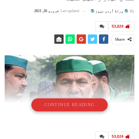
Last updated
فروری 26, 2021
By
ورلڈ اُردو نیوز
53,024
Share
CONTINUE READING
53,024
نئی دہلی : کسان لیڈر راکیش ٹکیت جگہ جگہ گھوم کر کسان پنچایت کر رہے