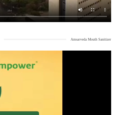
Amsarveda Mouth Sanitizer