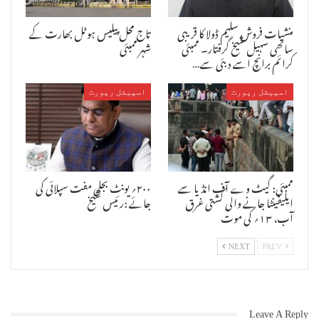
منشیات فروش سلیم ڈولا کا قریبی
تاج محل پیلیس ہوٹل بھارت کے
ساتھی سہیل شیخ گرفتار۔ ممبئی
شہر ممبئی
کرائم برانچ اسے دبئی سے…
اسپیشل رپورٹ
اسپیشل رپورٹ
ممبئی: گیٹ وے آف انڈیا سے
۲۰۰؍ یونٹ بجلی مفت سپلائی کی
ایلیفینٹا جانے والی کشتی غرق
جائے :رئیس شیخ
آب، ۱۳؍ کی موت
NEXT
PREV
Leave A Reply