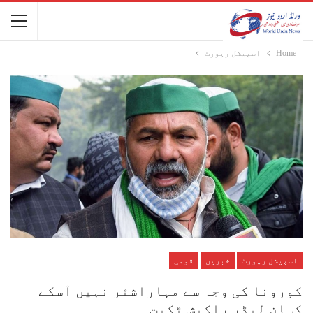
Home
اسپیشل رپورٹ
اسپیشل رپورٹ
خبریں
قومی
کورونا کی وجہ سے مہاراشٹر نہیں آسکے
کسان لیڈر راکیش ٹکیت