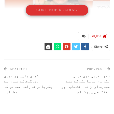
CONTINUE READING
70,052
Share
کانپور:اتر پردیش کے ضلع کانپور میں اقلیتی طبقہ اور پولیس اہلکاروں
کے درمیان تصادم کی خبریں سامنے آ ئی ہیں۔ رپورٹس کے مطابق کچھ لوگوں
NEXT POST
PREV POST
نے پولیس پر پتھراؤ بھی کیا جس سے حالات کشیدہ ہو گئے۔ اس پتھراؤ میں دو
شعبہ عربی میں عربی
گیان واپی پر موہن
لوگوں کے زخمی ہونے کی خبریں ہیں۔ بتایا جا رہا ہے کہ کانپور میں پَریڈ
لٹریری سوسائٹی کے نئے
بھاگوت کے بیان سے
چوراہے کے پاس نمازِ جمعہ کے بعد بازار بند کرنے نکلے اقلیتی طبقہ کے
عہدیداران کا انتخاب اور
چکرپانی ناراض، معافی کا
لوگوں نے پتھراؤ کر دیا۔ پولیس نے انھیں روکنے کی کوشش کی، لیکن وہ
افتتاحی پروگرام
مطالبہ
مشتعل ہو گئے۔
دراصل یہاں بازار بند کرنے کے معاملے پر دو فریق آمنے سامنے آ گئے۔
دونوں فریقین کے درمیان پتھراؤ شروع ہو گیا اور جب پولیس بچاؤ کے لیے
پہنچی تو اسے بھی پتھراؤ کا سامنا کرنا پڑا۔ یہ بازار بند بی جے پی کی