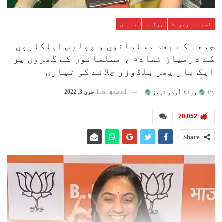
اسپیشل رپورٹ
جرائم
خبریں
جمعہ کے بعد مسلمانوں و پولیس اہلکاروں
کے درمیان تصادم ، مسلمانوں کے گھروں پر
ایک بار پھر بلڈوزر چلانے کی تیاری
Last updated
جون 3, 2022
By
ورلڈ اُردو نیوز
70,052
Share