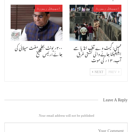
شائع نہ کرنے کے لئے کئی لوگوں سے دبائو بنانے کی کوشش کررہا ہے ۔
اسپیشل رپورٹ
اسپیشل رپورٹ
چیٹر ڈاکٹر کاغذی نے اس اسپتال میں ڈاکٹر سید بدر عالم نام کے ایک
یونانی ڈاکٹر کو بھی رکھا ہوا ہے جو مسلم علاقوں میں اور خاص طور سے
مسلم طبقوں کو مفت صلاح کے نام پر اسپتال تک پہنچانے کا کام کرتے ہیں
اور پھر یہاں سے وصولی اور خون چوسنے کا کام اسپتال میں تعینات دوسرے
مالزمین کرنا شروع کرتے ہیں ۔
ممبئی: گیٹ وے آف انڈیا سے
۲۰۰؍ یونٹ بجلی مفت سپلائی کی
اس وصولی میں بدر عالم کا ہر مریض کے پیچھے اپنا کمیشن ہوتا ہے اس لئے
ایلیفینٹا جانے والی کشتی غرق
جائے :رئیس شیخ
وہ مسلمانوں کو اور مسلم علاقوں میں مفت کیمپ کا سیاہ دھندہ لگانے
آب، ۱۳؍ کی موت
کیلئے متحرک مانے جاتے ہیں ۔ سادہ لوح مسلمانوں کو اور خاص کر مسلم
علاقوں میں سادہ لوح مسلمان یہ سوچ کر بھروسہ کر لیتے ہیں کہ شاید ان کے
لئے بہتر ہو لیکن علاج کے نام پر جب موٹی رقم مریضوں سے وصولی جاتی ہے
NEXT
PREV
تب یہ ڈاکٹر غائب ہوجاتے ہیں اور لاچار مریضوں کو بل کی رقم بھگتنا
پڑتی ہے ۔
Leave A Reply
Your email address will not be published.