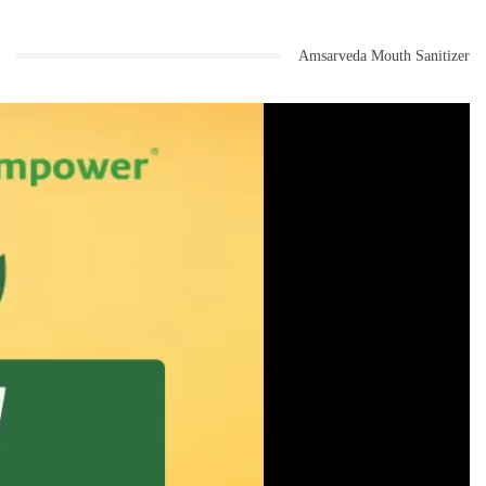
Amsarveda Mouth Sanitizer