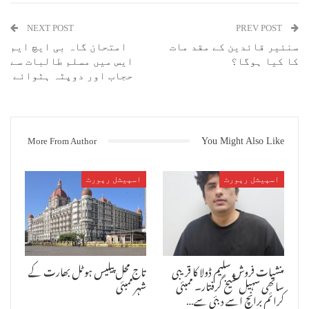
NEXT POST
PREV POST
سنئیر قائدین کے مقد مات
امتحان گاہ بی ایچ ایم
کا کیا ہوگا؟
ایس میں مسلم طالبات سے
حجاب اور دوپٹہ ہٹوائے
More From Author
You Might Also Like
دھوکہ دہی اور جعل سازی کے لئے مشہور بالاجی اسپتال کا ملزم
چیٹر ڈاکٹر رمیش کاغذی اوارڈ کے ساتھ
اسپیشل رپورٹ
اسپیشل رپورٹ
ممبئی : بالاجی اسپتال کے چیٹر ڈاکٹر رمیش کاغذی کا ایک اور نیا
کارنامہ سامنے آیا ہے ۔ اسپتال تک مریضوں کو پہنچانے اور علاج کے نام
پر لوٹنے کے لئے ممبئی کے خاص کر ایسے علاقے میں جہاں متوسط طبقہ کے
مسلمان رہتے ہیں وہاں یہ مفت صلاح کے نام پر میڈیکل کیمپ لگاتے ہیں
تاکہ سادہ لوح افراد مفت سمجھ کر ان کے ذریعہ لگائے گئے کیمپ میں
جائیں اور وہاں جانے کے بعد علاج کیلئے ڈاکٹر سے مشورہ تو مفت میں مل
منشیات فروش سلیم ڈولا کا قریبی
تاج محل پیلیس ہوٹل بھارت کے
جاتا ہے لیکن انہیں کاٹنے اور ان کے پیسے نچوڑنے کا سلسلہ یہیں سے
ساتھی سہیل شیخ گرفتار۔ ممبئی
شہر ممبئی
شروع ہوتا ہے ۔ حالانکہ چیٹر کاغذی کی اصلیت باہر آنے کے بعد وہ بامبے
کرائم برانچ اسے دبئی سے…
لیکس نام کے ایک نیوز ویب پورٹل کے ذریعہ اس کے سیاہ کارنامے کی خبر