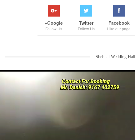
بدر عالم سید کے خلاف کرلا میں غیر قانونی دواخانہ چلانے کا معاملہ درج
ہو چکا ہے ۔ اس لئے وہ بالاجی اسپتال کیلئے متحرک ہے اور آس پاس کے
علاقوں کے مسلمانوں کو نچوڑنے کا کاروبار پوری مستعدی سے کر رہے ہیں ۔
چونکہ علاقہ کے لوگوں کو لگتا ہے کہ مفت میں صلاح دینے میں انہیں آسانی
Google+
Twitter
Facebook
ہوتی ہے لیکن اصل میں مفت صلاح دینے کے نام پر بالاجی اسپتال مریضوں کو
Follow Us
Follow Us
Like our page
بھرتی کرنے کیلئے انہیں چھلاوہ دیتے ہیں اسی لئے ایک بار اس اسپتال میں
مریض مہنچا تو یا تو وہ موت کے منھ میں چلا جاتا ہے یا معاشی طور سے وہ
تباہ و برباد ہوجاتا ہے ۔ مگر ڈاکٹر سید بدر عالم ، چیٹر ڈاکٹر رمیش
کاغذی اور ان کی وصولی گینگ مالا مال ہو جاتی ہے ۔
Shehnai Wedding Hall
آن لائن خبروں کے پورٹل بامبے لیکس کے ذریعہ خبر لکھے جانے کے بعد وہ
لوگ بیدار ہورہے ہیں جن کو علاج کیلئے اس اسپتال میں اپنا سب کچھ گنوا
کر معاشی طور سے تباہ ہو چکے ہیں ۔ اب وہ بھی جعل ساز ڈاکٹر رمیش کاغذی
اور اس کی وصولی کا اڈہ بالاجی اسپتال کے خلاف جلد ہی معاملہ درج کرانے
کی فراق میں ہیں تاکہ ڈاکٹر کی شکل میں وصولی کی دوکان چلانے والا کاغذی
پھر حوالات پہنچے اور غریب مریضوں کی جان چھوٹے ۔