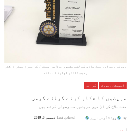
دھوکہ دہی اور جعل سازی کے لئے مشہور بالاجی اسپتال کا ملزم چیٹر ڈاکٹر
رمیش کاغذی اوارڈ کے ساتھ
اسپیشل رپورٹ
کرائم
مریضوں کا شکار کرنے کیلئے کیمپ
مفت صلاح کی آڑ میں مریضوں سے وصولی کرتے ہیں
Last updated
دسمبر 6, 2019
By
ورلڈ اُردو نیوز