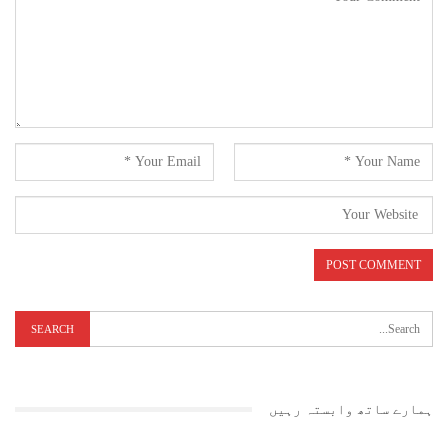
ہمارے ساتھ وابستہ رہیں