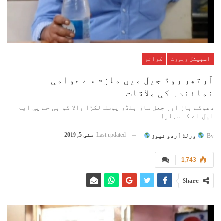
اسپیشل رپورٹ
کرائم
آرتھر روڈ جیل میں ملزم سے عوامی
نمائندہ کی ملاقات
دھوکے باز اور جعل ساز بلڈر یوسف لکڑا والا کو بی جے پی ایم
ایل اے کا سہارا
Last updated
مئی 5, 2019
By
ورلڈ اُردو نیوز
1,743
Share