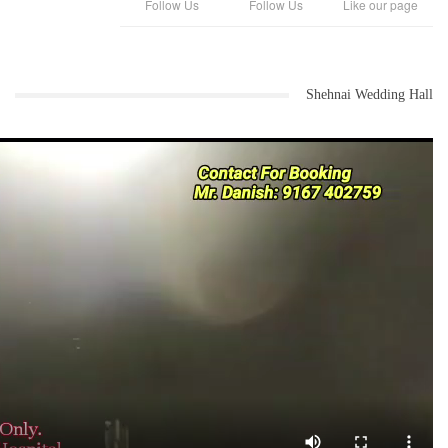
Follow Us
Follow Us
Like our page
Shehnai Wedding Hall