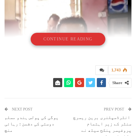
CONTINUE READING
1,743
Share
NEXT POST
PREV POST
انٹرڈسپلنری برین ریسرچ
یوگی کی پولس ہندو مسلم
سنٹر کے زیر اہتمام
دوستی کی دشمن : رہائی
پروفیسر پنکج سیٹھ نے
منچ
ورلڈ اردو نیوز بیورو