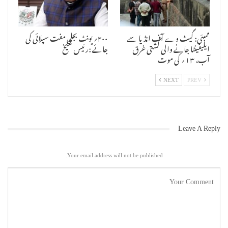
ممبئی: گیٹ وے آف انڈیا سے
۲۰۰؍ یونٹ بجلی مفت سپلائی کی
خبروں میں یہ بات بھی سامنے آئی ہے کہ ممبئی کے نئے پولس کمشنر سنجے
ایلیفینٹا جانے والی کشتی غرق
جائے :رئیس شیخ
بروے کے محکمہ میں آنے کے بعد اس طرح کے جعل ساز بلڈروں کے معاملات کی
آب، ۱۳؍ کی موت
تفتیش میں سنجیدگی برتی جارہی ہے ۔ ایسے افراد جو ان جعل سازوں کا
شکار ہوئے ہیں ان کی شکایت پر پوری سنجیدگی سے تفتیشی کام کو آگے
NEXT
PREV
بڑھایا جارہا ہے ۔ اس لئے ممکن ہے کہ لکڑاوالا نے جن افراد کے ساتھ
دھوکہ دہی کی ہے اب وہ سارے معاملات طشت از بام ہوں گے اور جعل سازوں پر
پولس کا شکنجہ کستا جائے گا ۔
Leave A Reply
Your email address will not be published.