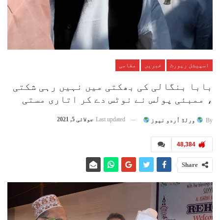
اسپیشل رپورٹ
خبریں
مقامی
بابا بنگالی کی بھکتی میں نہیں رہی شکتی
، ممبئی پولس نے نوٹس دے کر اتاری مستی
Last updated
جولائی 5, 2021
By
ورلڈ اُردو نیوز
48,384
Share