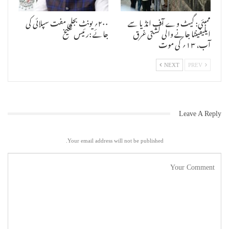
ممبئی: گیٹ وے آف انڈیا سے
۲۰۰؍ یونٹ بجلی مفت سپلائی کی
ایلیفینٹا جانے والی کشتی غرق
جائے :رئیس شیخ
آب، ۱۳؍ کی موت
NEXT
PREV
Leave A Reply
Your email address will not be published.