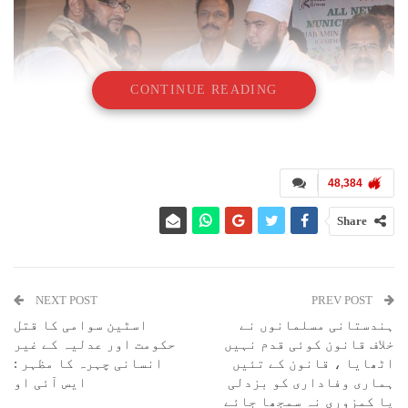
CONTINUE READING
48,384
Share
NEXT POST
PREV POST
ہندستانی مسلمانوں نے
اسٹین سوامی کا قتل
ممبئی : مسلم ریزرویشن کے نام پر افراتفری مچانے والا بی جے پی کارکن
خلاف قانون کوئی قدم نہیں
حکومت اور عدلیہ کے غیر
آزاد میدان فسادات اور قتل کا ملزم زمین مافیا توڑوئے ناگپاڑہ دو
اٹھایا ، قانون کے تئیں
انسانی چہرہ کا مظہر :
ٹانکی کا باہوبلی اور خودساختہ مذہبی ٹھکیدار نیز ناتھانی بلڈر کا
ہماری وفاداری کو بزدلی
ایس آئی او
دست راست شری معین اشرف عرف بابا بنگالی سمیت ان سارے لوگوں کو ممبئی
یا کمزوری نہ سمجھا جائے
کے آزاد میدان پولس اسٹیشن نے ۱۴۹ کے تحت نوٹس بھیج کر وارننگ دی ہے کہ