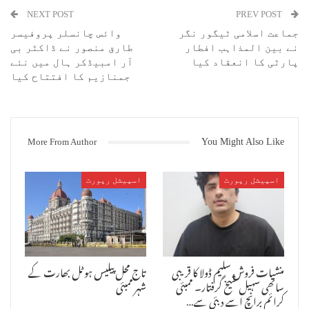
NEXT POST
PREV POST
جماعت اسلامی ٹیگور نگر
وائس چانسلر پروفیسر
نے بین المذاہب افطار
طارق منصور نے ڈاکٹر بی
پارٹی کا انعقاد کیا
آر امبیڈکر ہال میں نئے
جمنازیم کا افتتاح کیا
More From Author
You Might Also Like
علی گڑھ : علی گڑھ مسلم یونیورسٹی (اے ایم یو) کی لاء فیکلٹی کی دو سابق
طالبات انم رئیس خاں اور اِسرا عباس زیدی نے دہلی جوڈیشیل سروسیز
امتحان – 2018 میں کامیابی حاصل کی ہے ۔ اس امتحان میں انم رئیس نے
اسپیشل رپورٹ
اسپیشل رپورٹ
71ویں اور اِسرا عباس نے 101ویں رینک حاصل کی ۔
انم رئیس نے سال 2015 میں اے ایم یو کے شعبۂ قانون سے بی اے ایل ایل بی
کی ڈگری حاصل کرنے کے بعد نیشنل لاء یونیورسٹی دہلی سے ایل ایل ایم کی
ڈگری حاصل کی ۔ انھوں نے اے ایم یو میں گولڈ میڈل حاصل کرنے کے علاوہ
کانسٹی ٹیوشنل لاء میں گولڈ میڈل حاصل کیا ۔ وہ یونیورسٹی کیمپس میں
منشیات فروش سلیم ڈولا کا قریبی
تاج محل پیلیس ہوٹل بھارت کے
قانونی بیداری پروگراموں کے علاوہ دیگر سماجی امور میں بھی سرگرم رہیں
ساتھی سہیل شیخ گرفتار۔ ممبئی
شہر ممبئی
اور انھوں نے قومی سطح پر منعقدہ موٹ کورٹ مقابلوں میں انعامات حاصل
کرائم برانچ اسے دبئی سے…
کئے ۔ انم رئیس یوجی سی-نیٹ امتحان پاس کرنے کے بعد سال 2017 میں بار