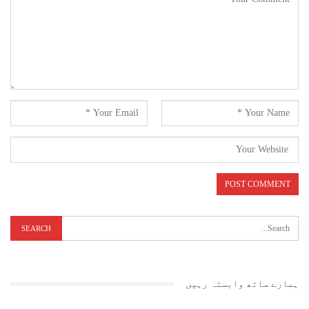
ظہیر الدین اور شعبۂ قانون کے صدر پروفیسر پرویز طالب کے علاوہ شعبۂ
قانون کے سبھی اساتذہ نے دونوں سابق طالبات کو اس کامیابی پر
مبارکباد پیش کی ہے ۔
ہمارے ساتھ وابستہ رہیں