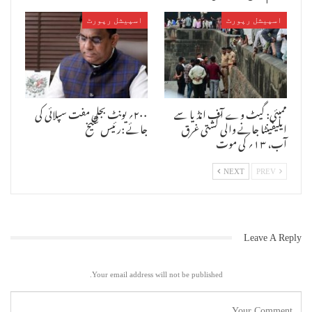
کونسل آف دہلی کی ممبر بنیں ۔
اسپیشل رپورٹ
اسپیشل رپورٹ
ممبئی: گیٹ وے آف انڈیا سے
۲۰۰؍ یونٹ بجلی مفت سپلائی کی
ایلیفینٹا جانے والی کشتی غرق
جائے :رئیس شیخ
آب، ۱۳؍ کی موت
NEXT
PREV
اِسرا عباس زیدی نے سال 2016 میں علی گڑھ مسلم یونیورسٹی سے بی اے ایل
ایل بی کی تعلیم حاصل کرنے کے بعد این ایل ایس بنگلورو سے ایل ایل ایم
Leave A Reply
کی ڈگری حاصل کی اور سال 2017 میں یوجی سی نیٹ کا امتحان پاس کیا ۔ اس کے
بعد سال 2018 میں وہ بار کونسل آف دہلی کی ممبر بنیں ۔
Your email address will not be published.
اے ایم یو وائس چانسلر پروفیسر طارق منصور ، ریزیڈنشیئل کوچنگ اکیڈمی
کے ڈائرکٹر پروفیسر صغیر احمد انصاری ، لاء فیکلٹی کے ڈین پروفیسر