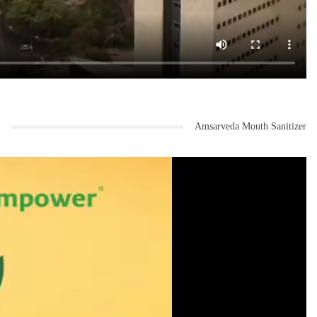
Amsarveda Mouth Sanitizer