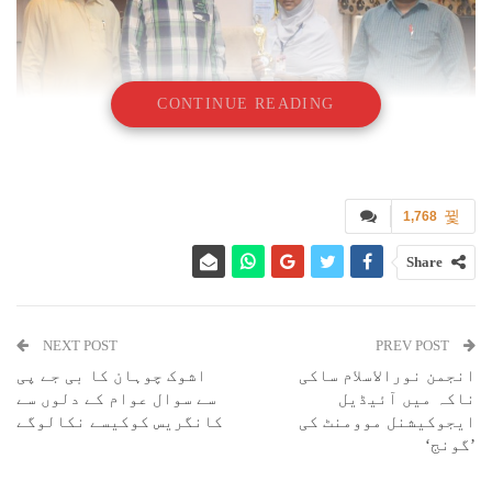
CONTINUE READING
بھیونڈی:(عارف اگاسکر) گذ شتہ دنوں اعظم کیمپس پونا کے زیر اہتمام آل
مہاراشٹر انٹر جونیئر کالجز اینڈ سینئر کالجز کے طلبہ و طالبات کے
1,768
درمیان انگریزی دینیاتی تقریری مقا بلے کا انعقاد کیا گیا ۔ مقابلے
میں کل ۴۰ ؍طلبہ و طالبات نے شرکت کی۔ مقام ِمسرت ہے کہ ریاستی سطح پر
Share
منعقدہ اس تقریری مقابلے میں رئیس ہائی اسکول و جو نیئر کالج بھیونڈی
کی طالبہ انصاری عرشیہ عبدالستار (گیارہویں آرٹس ، الف) نے ’ Importance
of hard work in Islam ‘ عنوان پر بہترین تقریر پیش کی اور مقابلے کا دوم
NEXT POST
PREV POST
انعام حاصل کرنے میں کامیاب رہی۔
انجمن نورالاسلام ساکی
اشوک چوہان کا بی جے پی
انعام یافتہ طالبہ کو مہمانان کے ہاتھوں خوب صورت ٹرافی اور تین ہزار
ناکہ میں آئیڈیل
سے سوال عوام کے دلوں سے
روپیہ نقد انعام سے نوازا گیا۔ واضح ہو کہ مذکورہ طالبہ کی تیاری کے
ایجوکیشنل موومنٹ کی
کانگریس کوکیسے نکالوگے
فرائض اسرار پٹھان اور جناب اعجازالدین قاضی نے انجام دیا تھا۔ اس
’گونج‘
نمایاں کامیابی پر رئیس ہائی اسکول اینڈ جونیئر کالج کے چیئرمین محمد
شفیع مقری، پرنسپل ضیاء الرحمن انصاری،وائس پرنسپل عامر صدیقی،