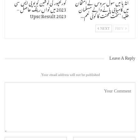
انڈیا میں سول سروس کے امتحان
گورکھپور کی نوشین کو یو پی ایس سی
میں کامیابی پانے والے مسلمان
2023 میں نواں رینک حاصل –
طلبہ: ’سخت محنت کا کوئی نعم…
Upsc Result 2023
NEXT
PREV
Leave A Reply
Your email address will not be published.