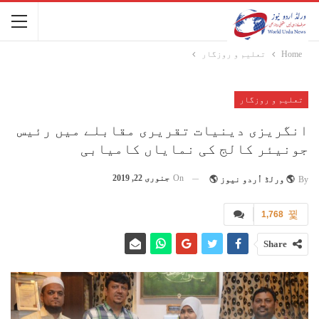
Home
تعلیم و روزگار
تعلیم و روزگار
انگریزی دینیات تقریری مقابلے میں رئیس
جونیئر کالج کی نمایاں کامیابی
On
جنوری 22, 2019
By
🌎 ورلڈ اُردو نیوز 🌎
1,768
Share