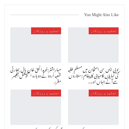
اسسٹنٹ ہیڈ ماسٹر مخلص مدعو،سپر وائزرس محمود برکتی،فیروزالدین
شیخ، اسرار پٹھان اورجملہ اسٹاف کی جانب سے کامیاب طالبہ اور رہنمائی
کرنے وا لے اساتذہ کو مبا رک باد پیش کی گئی۔
You Might Also Like
تعلیم و روزگار
تعلیم و روزگار
یوپی ایس سی امتحان میں مسلم طلبہ
مہاراشٹر:نویدالحق خان بال بھارتی
کی نمایاں کامیابی کا پیغام :ستاروں
شعبہ اُردو کے دوبارہ اسپیشل آفیسر
سےآگے جہاں اور…
مقرر
تعلیم و روزگار
تعلیم و روزگار