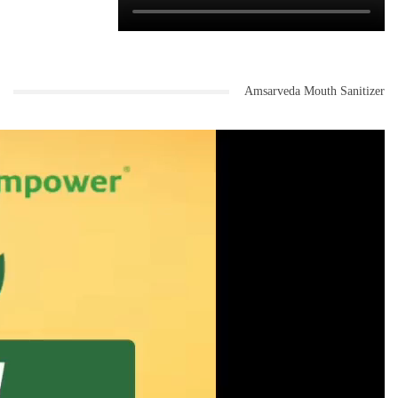
Amsarveda Mouth Sanitizer